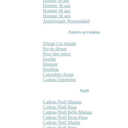
Femme 50 ans
Homme 30 ans
Homme 40 ans
Homme 50 ans
Anniversaire Personnalisé
Autres occasions
Départ à la retraite
Pot de départ
Pour dire merci
Insolite
Mariage
Baptême
Calendrier Avent
Cadeau Entreprise
Noël
Cadeau Noël Maman
Cadeau Noël Papa
Cadeau Noël Belle-Maman
Cadeau Noël Beau-Papa
Cadeau Noël Mamie
Cadeau Noël Papy