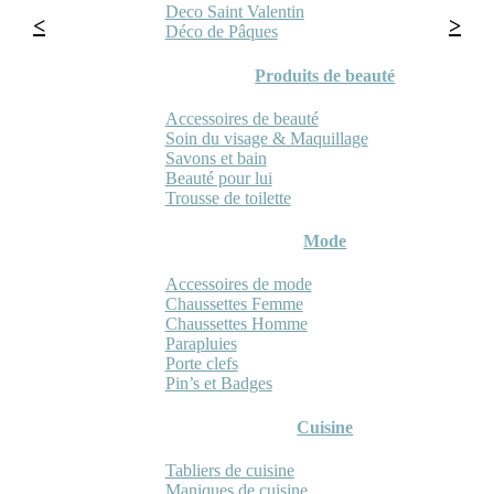
Deco Saint Valentin
Déco de Pâques
Produits de beauté
Accessoires de beauté
Soin du visage & Maquillage
Savons et bain
Beauté pour lui
Trousse de toilette
Mode
Accessoires de mode
Chaussettes Femme
Chaussettes Homme
Parapluies
Porte clefs
Pin’s et Badges
Cuisine
Tabliers de cuisine
Maniques de cuisine