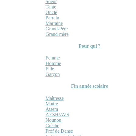
Soeur
Tante
Oncle
Parrain
Marraine
Grand-Père
Grand-mère
Pour qui ?
Femme
Homme
Fille
Garçon
Fin année scolaire
Maîtresse
Maître
Atsem
AESH/AVS
Nounou
Crèche
Prof de Danse