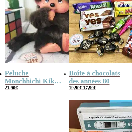
Peluche
Boîte à chocolats
Monchhichi Kiki
des années 80
Le
Le
l’original (20 cm)
21,90
€
19,90
€
17,90
€
prix
prix
initial
actuel
était :
est :
19,90€.
17,90€.