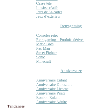
Casse-tête
Loisirs créatifs
Jeux de 54 cartes
Jeux d’exterieur
Retrogaming
Consoles retro
Retrogaming – Produits dérivés
Mario Bros
Pac-Man
Street Fighter
Sonic
Minecraft
Anniversaire
Anniversaire Enfant
Anniversaire Dinosaure
Anniversaire Licorne
Anniversaire Pirate
Bonbon Enfant
Anniversaire Adulte
Tendances