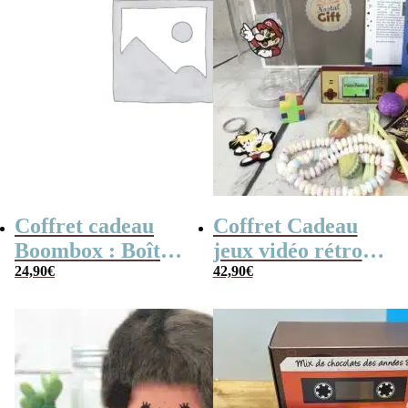
Coffret cadeau
Coffret Cadeau
Boombox : Boîte
jeux vidéo rétro
bonbons des
24,90
€
(avec sa console de
42,90
€
années 80 –
poche retro)
Coffret bonbon