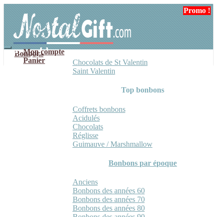
Aller
Aller
Promo !
Promo !
Promo !
Promo !
à
au
la
contenu
navigation
Mon compte
Bonbons
Panier
Chocolats de St Valentin
Saint Valentin
Top bonbons
Coffrets bonbons
Acidulés
Chocolats
Réglisse
Guimauve / Marshmallow
Bonbons par époque
Anciens
Bonbons des années 60
Bonbons des années 70
Bonbons des années 80
Bonbons des années 90