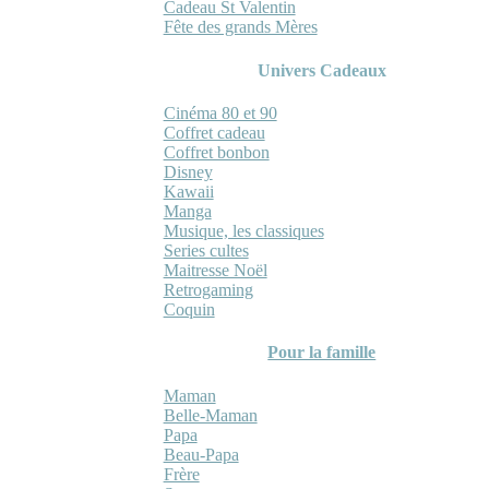
Cadeau St Valentin
Fête des grands Mères
Univers Cadeaux
Cinéma 80 et 90
Coffret cadeau
Coffret bonbon
Disney
Kawaii
Manga
Musique, les classiques
Series cultes
Maitresse Noël
Retrogaming
Coquin
Pour la famille
Maman
Belle-Maman
Papa
Beau-Papa
Frère