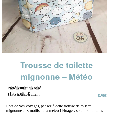
Trousse de toilette
mignonne – Météo
Noté
5.00
sur 5 basé
(
1
avis client)
sur
1
notation client
8,90
€
Lors de vos voyages, pensez à cette trousse de toilette
mignonne aux motifs de la météo ! Nuages, soleil ou lune, ils