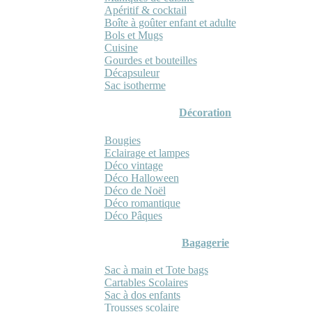
Apéritif & cocktail
Boîte à goûter enfant et adulte
Bols et Mugs
Cuisine
Gourdes et bouteilles
Décapsuleur
Sac isotherme
Décoration
Bougies
Eclairage et lampes
Déco vintage
Déco Halloween
Déco de Noël
Déco romantique
Déco Pâques
Bagagerie
Sac à main et Tote bags
Cartables Scolaires
Sac à dos enfants
Trousses scolaire