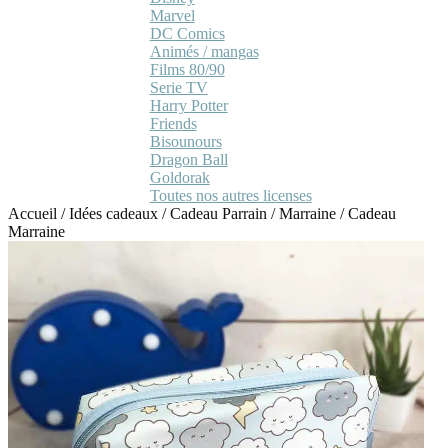
Marvel
DC Comics
Animés / mangas
Films 80/90
Serie TV
Harry Potter
Friends
Bisounours
Dragon Ball
Goldorak
Toutes nos autres licenses
Accueil
/
Idées cadeaux
/
Cadeau Parrain / Marraine
/
Cadeau
Marraine