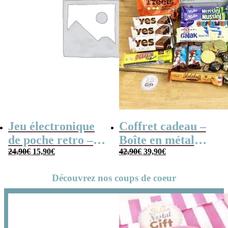
Jeu électronique
Coffret cadeau –
de poche retro –
Boîte en métal
Le
Le
Le
Le
Console vintage
24,90
€
15,90
€
cassette –
42,90
€
39,90
€
prix
prix
prix
prix
Chocolats des
initial
actuel
initial
actuel
Découvrez nos coups de coeur
était :
est :
était :
est :
années 80 – grand
24,90€.
15,90€.
42,90€.
39,90€.
coffret chocolat
original