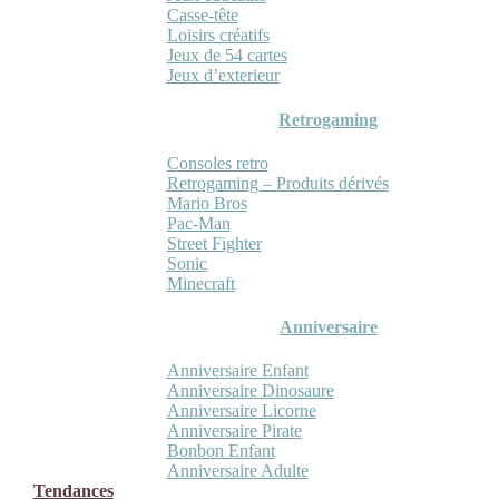
Casse-tête
Loisirs créatifs
Jeux de 54 cartes
Jeux d’exterieur
Retrogaming
Consoles retro
Retrogaming – Produits dérivés
Mario Bros
Pac-Man
Street Fighter
Sonic
Minecraft
Anniversaire
Anniversaire Enfant
Anniversaire Dinosaure
Anniversaire Licorne
Anniversaire Pirate
Bonbon Enfant
Anniversaire Adulte
Tendances