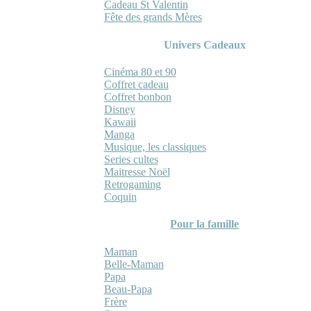
Cadeau St Valentin
Fête des grands Mères
Univers Cadeaux
Cinéma 80 et 90
Coffret cadeau
Coffret bonbon
Disney
Kawaii
Manga
Musique, les classiques
Series cultes
Maitresse Noël
Retrogaming
Coquin
Pour la famille
Maman
Belle-Maman
Papa
Beau-Papa
Frère