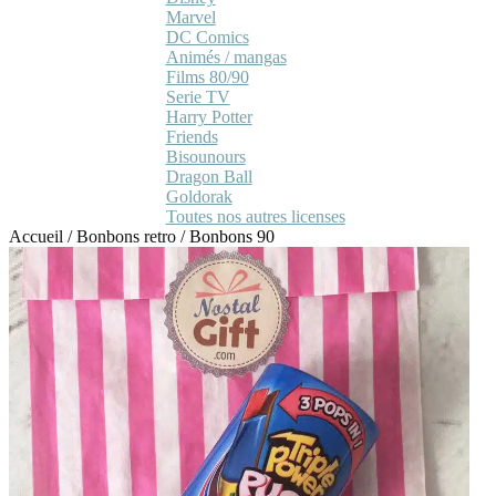
Marvel
DC Comics
Animés / mangas
Films 80/90
Serie TV
Harry Potter
Friends
Bisounours
Dragon Ball
Goldorak
Toutes nos autres licenses
Accueil
/
Bonbons retro
/
Bonbons 90