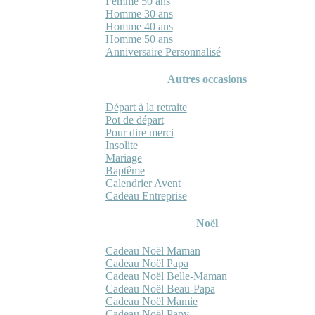
Femme 50 ans
Homme 30 ans
Homme 40 ans
Homme 50 ans
Anniversaire Personnalisé
Autres occasions
Départ à la retraite
Pot de départ
Pour dire merci
Insolite
Mariage
Baptême
Calendrier Avent
Cadeau Entreprise
Noël
Cadeau Noël Maman
Cadeau Noël Papa
Cadeau Noël Belle-Maman
Cadeau Noël Beau-Papa
Cadeau Noël Mamie
Cadeau Noël Papy