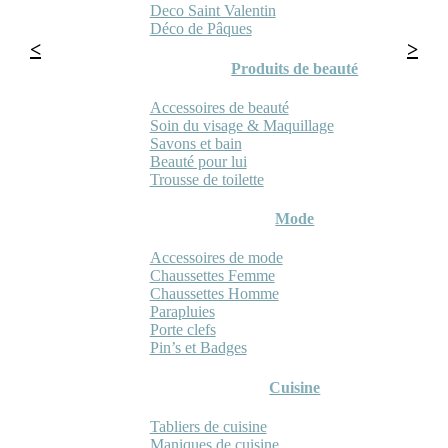
Deco Saint Valentin
Déco de Pâques
Produits de beauté
Accessoires de beauté
Soin du visage & Maquillage
Savons et bain
Beauté pour lui
Trousse de toilette
Mode
Accessoires de mode
Chaussettes Femme
Chaussettes Homme
Parapluies
Porte clefs
Pin’s et Badges
Cuisine
Tabliers de cuisine
Maniques de cuisine