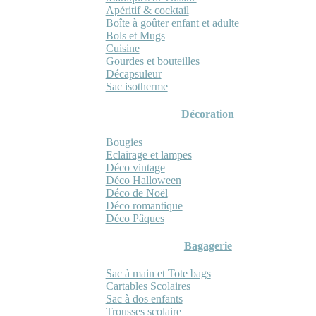
Apéritif & cocktail
Boîte à goûter enfant et adulte
Bols et Mugs
Cuisine
Gourdes et bouteilles
Décapsuleur
Sac isotherme
Décoration
Bougies
Eclairage et lampes
Déco vintage
Déco Halloween
Déco de Noël
Déco romantique
Déco Pâques
Bagagerie
Sac à main et Tote bags
Cartables Scolaires
Sac à dos enfants
Trousses scolaire