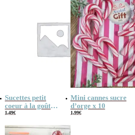
Sucettes petit
Mini cannes sucre
coeur à la goût
d’orge x 10
cerise x5
1,49
€
1,99
€