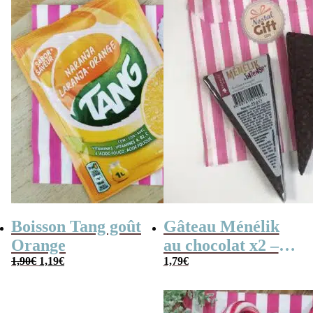
Boisson Tang goût
Gâteau Ménélik
Orange
au chocolat x2 –
Le
Le
1,90
€
1,19
€
Gaufrette
1,79
€
prix
prix
triangulaire
initial
actuel
était :
est :
1,90€.
1,19€.