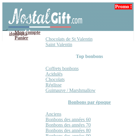
Aller
Aller
Promo !
Promo !
à
au
la
contenu
navigation
Mon compte
Bonbons
Panier
Chocolats de St Valentin
Saint Valentin
Top bonbons
Coffrets bonbons
Acidulés
Chocolats
Réglisse
Guimauve / Marshmallow
Bonbons par époque
Anciens
Bonbons des années 60
Bonbons des années 70
Bonbons des années 80
Bonbons des années 90