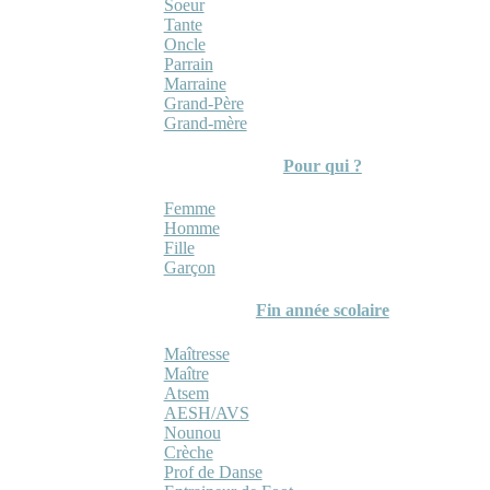
Soeur
Tante
Oncle
Parrain
Marraine
Grand-Père
Grand-mère
Pour qui ?
Femme
Homme
Fille
Garçon
Fin année scolaire
Maîtresse
Maître
Atsem
AESH/AVS
Nounou
Crèche
Prof de Danse