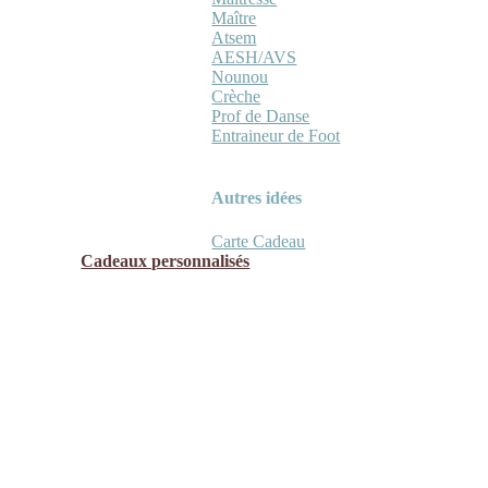
Maître
Atsem
AESH/AVS
Nounou
Crèche
Prof de Danse
Entraineur de Foot
Autres idées
Carte Cadeau
Cadeaux personnalisés