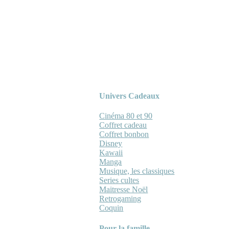
Univers Cadeaux
Cinéma 80 et 90
Coffret cadeau
Coffret bonbon
Disney
Kawaii
Manga
Musique, les classiques
Series cultes
Maitresse Noël
Retrogaming
Coquin
Pour la famille