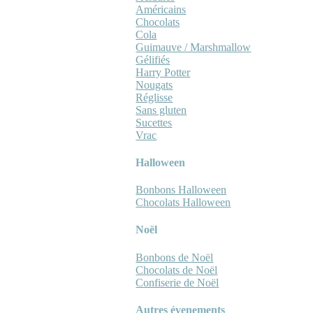
Américains
Chocolats
Cola
Guimauve / Marshmallow
Gélifiés
Harry Potter
Nougats
Réglisse
Sans gluten
Sucettes
Vrac
Halloween
Bonbons Halloween
Chocolats Halloween
Noël
Bonbons de Noël
Chocolats de Noël
Confiserie de Noël
Autres évenements