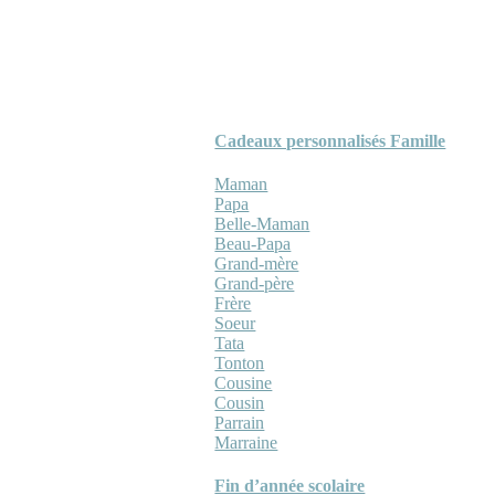
Cadeaux personnalisés Famille
Maman
Papa
Belle-Maman
Beau-Papa
Grand-mère
Grand-père
Frère
Soeur
Tata
Tonton
Cousine
Cousin
Parrain
Marraine
Fin d’année scolaire