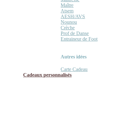
Maître
Atsem
AESH/AVS
Nounou
Crèche
Prof de Danse
Entraineur de Foot
Autres idées
Carte Cadeau
Cadeaux personnalisés