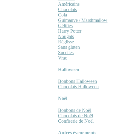
Américains
Chocolats
Cola
Guimauve / Marshmallow
Gélifiés
Harry Potter
Nougats
Réglisse
Sans gluten
Sucettes
Vrac
Halloween
Bonbons Halloween
Chocolats Halloween
Noël
Bonbons de Noël
Chocolats de Noël
Confiserie de Noël
Autres évenements