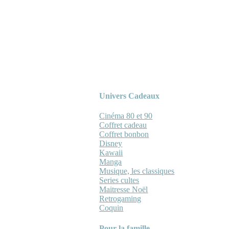
Univers Cadeaux
Cinéma 80 et 90
Coffret cadeau
Coffret bonbon
Disney
Kawaii
Manga
Musique, les classiques
Series cultes
Maitresse Noël
Retrogaming
Coquin
Pour la famille