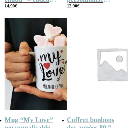
personnalisé et ses
14,90
€
(Prénom + date) –
12,90
€
guimauves coeurs
Cadeau pour
x10
couple
Mug “My Love”
Coffret bonbons
personnalisable et
des années 80 “Vos