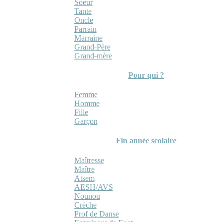
Soeur
Tante
Oncle
Parrain
Marraine
Grand-Père
Grand-mère
Pour qui ?
Femme
Homme
Fille
Garçon
Fin année scolaire
Maîtresse
Maître
Atsem
AESH/AVS
Nounou
Crèche
Prof de Danse