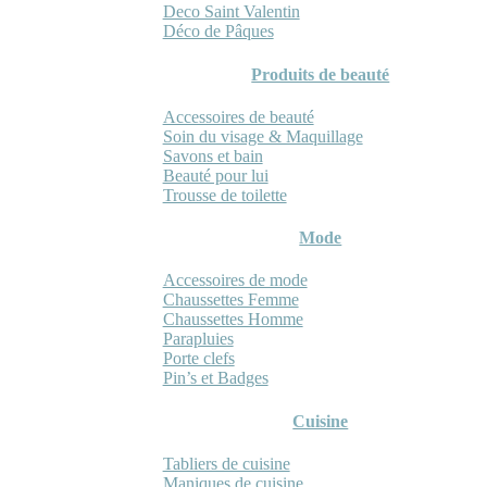
Deco Saint Valentin
Déco de Pâques
Produits de beauté
Accessoires de beauté
Soin du visage & Maquillage
Savons et bain
Beauté pour lui
Trousse de toilette
Mode
Accessoires de mode
Chaussettes Femme
Chaussettes Homme
Parapluies
Porte clefs
Pin’s et Badges
Cuisine
Tabliers de cuisine
Maniques de cuisine