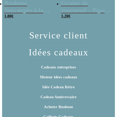
Bonbons
Graine de
Soucoupes à la
tournesol – Pipas
poudre (x20)
1,80
€
x 3
1,20
€
Service client
Idées cadeaux
Cadeaux entreprises
Moteur idées cadeaux
Idée Cadeau Rétro
Cadeau Anniversaire
Acheter Bonbons
Coffrets Cadeaux