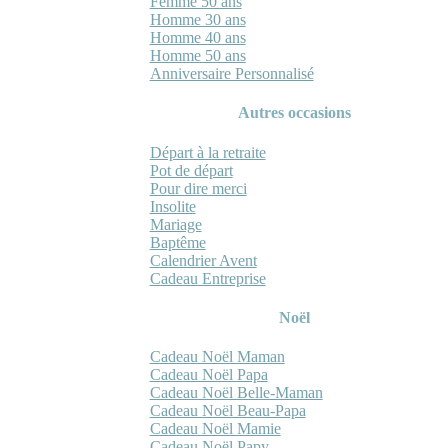
Femme 50 ans
Homme 30 ans
Homme 40 ans
Homme 50 ans
Anniversaire Personnalisé
Autres occasions
Départ à la retraite
Pot de départ
Pour dire merci
Insolite
Mariage
Baptême
Calendrier Avent
Cadeau Entreprise
Noël
Cadeau Noël Maman
Cadeau Noël Papa
Cadeau Noël Belle-Maman
Cadeau Noël Beau-Papa
Cadeau Noël Mamie
Cadeau Noël Papy