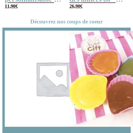
ses guimauves
11,90
€
Prénoms”(Boîte
26,90
€
coeurs x10
en métal) – cadeau
Découvrez nos coups de coeur
personnalisé