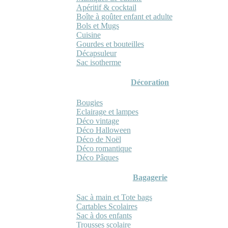
Apéritif & cocktail
Boîte à goûter enfant et adulte
Bols et Mugs
Cuisine
Gourdes et bouteilles
Décapsuleur
Sac isotherme
Décoration
Bougies
Eclairage et lampes
Déco vintage
Déco Halloween
Déco de Noël
Déco romantique
Déco Pâques
Bagagerie
Sac à main et Tote bags
Cartables Scolaires
Sac à dos enfants
Trousses scolaire