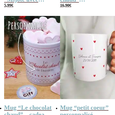
amour”
5,99
€
personnalisé et ses
16,90
€
personnalisable –
confiseries rétro –
30 cm
Cadeau de Noël
Mug “Le chocolat
Mug “petit coeur”
chaud” – cadeau
personnalisé