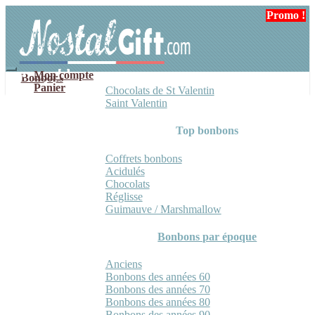
Aller
Aller
Promo !
à
au
la
contenu
navigation
Mon compte
Bonbons
Panier
Chocolats de St Valentin
Saint Valentin
Top bonbons
Coffrets bonbons
Acidulés
Chocolats
Réglisse
Guimauve / Marshmallow
Bonbons par époque
Anciens
Bonbons des années 60
Bonbons des années 70
Bonbons des années 80
Bonbons des années 90