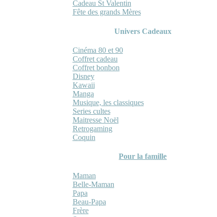
Cadeau St Valentin
Fête des grands Mères
Univers Cadeaux
Cinéma 80 et 90
Coffret cadeau
Coffret bonbon
Disney
Kawaii
Manga
Musique, les classiques
Series cultes
Maitresse Noël
Retrogaming
Coquin
Pour la famille
Maman
Belle-Maman
Papa
Beau-Papa
Frère