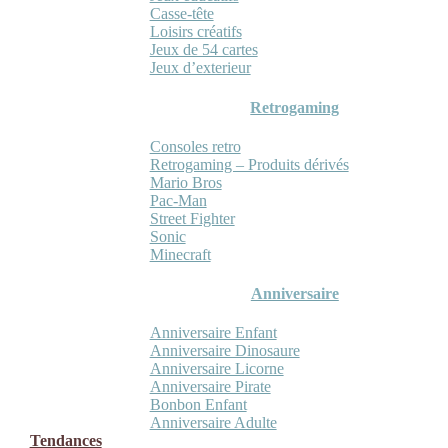
Casse-tête
Loisirs créatifs
Jeux de 54 cartes
Jeux d’exterieur
Retrogaming
Consoles retro
Retrogaming – Produits dérivés
Mario Bros
Pac-Man
Street Fighter
Sonic
Minecraft
Anniversaire
Anniversaire Enfant
Anniversaire Dinosaure
Anniversaire Licorne
Anniversaire Pirate
Bonbon Enfant
Anniversaire Adulte
Tendances