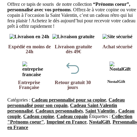
Offrez ce tapis de souris de notre collection
“Prénoms coeur”,
personnalisé avec vos prénoms
. Offrez-le à votre copine ou votre
copain à l’occasion la Saint Valentin, c’est un cadeau rétro qui lui
fera plaisir ! Achetez le dès aujourd’hui pour recevoir votre cadeau
prêt à offrir rapidement !
Expédié en moins de
Livraison gratuite
Achat sécurisé
24h
dès 49€
NostalGift
Entreprise
Retour gratuit 30
Française
jours
Catégories :
Cadeau personnalisé pour sa copine
,
Cadeau
personnalisé pour son copain
,
Cadeau Saint-Valentin
personnalisé
,
Cadeaux personnalisés
,
Saint Valentin
,
Cadeau
couple
,
Cadeau copine
,
Cadeau copain
Étiquettes :
Collection
"Prénoms coeur"
,
Imprimé en France
,
NostalGift
,
Personnalis
en France