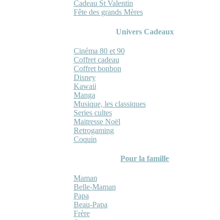
Cadeau St Valentin
Fête des grands Mères
Univers Cadeaux
Cinéma 80 et 90
Coffret cadeau
Coffret bonbon
Disney
Kawaii
Manga
Musique, les classiques
Series cultes
Maitresse Noël
Retrogaming
Coquin
Pour la famille
Maman
Belle-Maman
Papa
Beau-Papa
Frère