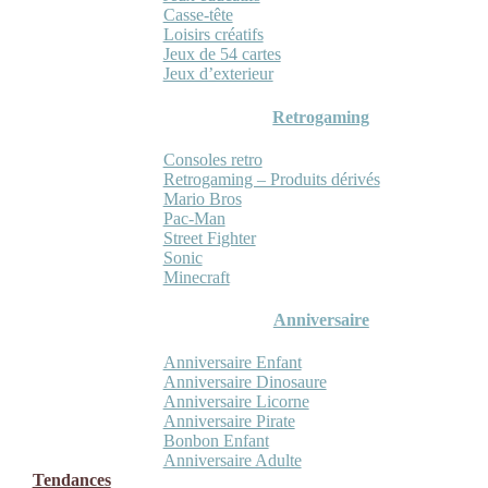
Casse-tête
Loisirs créatifs
Jeux de 54 cartes
Jeux d’exterieur
Retrogaming
Consoles retro
Retrogaming – Produits dérivés
Mario Bros
Pac-Man
Street Fighter
Sonic
Minecraft
Anniversaire
Anniversaire Enfant
Anniversaire Dinosaure
Anniversaire Licorne
Anniversaire Pirate
Bonbon Enfant
Anniversaire Adulte
Tendances