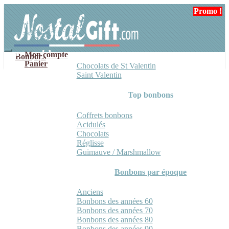
Aller
Aller
Promo !
à
au
la
contenu
navigation
Mon compte
Bonbons
Panier
Chocolats de St Valentin
Saint Valentin
Top bonbons
Coffrets bonbons
Acidulés
Chocolats
Réglisse
Guimauve / Marshmallow
Bonbons par époque
Anciens
Bonbons des années 60
Bonbons des années 70
Bonbons des années 80
Bonbons des années 90