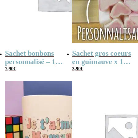
Sachet bonbons
Sachet gros coeurs
personnalisé – 15
en guimauve x 15
nougats tendres –
7,90
€
– “Je t’aime
3,90
€
“Pour la meilleure
Maman” –
des mamans”
personnalisable