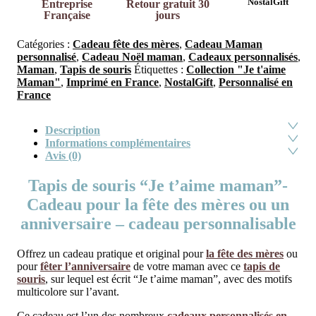
NostalGift
Entreprise
Retour gratuit 30
Française
jours
Catégories :
Cadeau fête des mères
,
Cadeau Maman
personnalisé
,
Cadeau Noël maman
,
Cadeaux personnalisés
,
Maman
,
Tapis de souris
Étiquettes :
Collection "Je t'aime
Maman"
,
Imprimé en France
,
NostalGift
,
Personnalisé en
France
Description
Informations complémentaires
Avis (0)
Tapis de souris “Je t’aime maman”-
Cadeau pour la fête des mères ou un
anniversaire – cadeau personnalisable
Offrez un cadeau pratique et original pour
la fête des mères
ou
pour
fêter l’anniversaire
de votre maman avec ce
tapis de
souris
, sur lequel est écrit “Je t’aime maman”, avec des motifs
multicolore sur l’avant.
Ce cadeau est l’un des nombreux
cadeaux personnalisés en