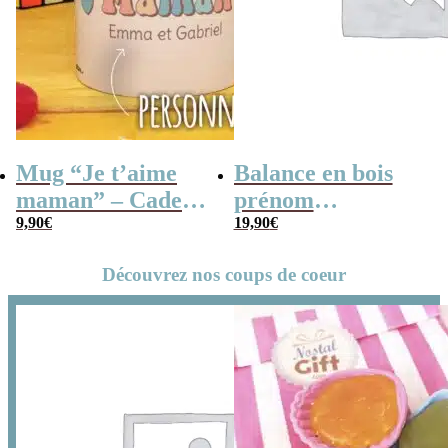
Mug “Je t’aime
Balance en bois
maman” – Cadeau
prénom
personnalisable
9,90
€
personnalisable –
19,90
€
“La plus
Découvrez nos coups de coeur
merveilleuse des
mamans”