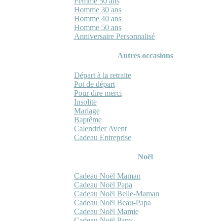
Femme 50 ans
Homme 30 ans
Homme 40 ans
Homme 50 ans
Anniversaire Personnalisé
Autres occasions
Départ à la retraite
Pot de départ
Pour dire merci
Insolite
Mariage
Baptême
Calendrier Avent
Cadeau Entreprise
Noël
Cadeau Noël Maman
Cadeau Noël Papa
Cadeau Noël Belle-Maman
Cadeau Noël Beau-Papa
Cadeau Noël Mamie
Cadeau Noël Papy