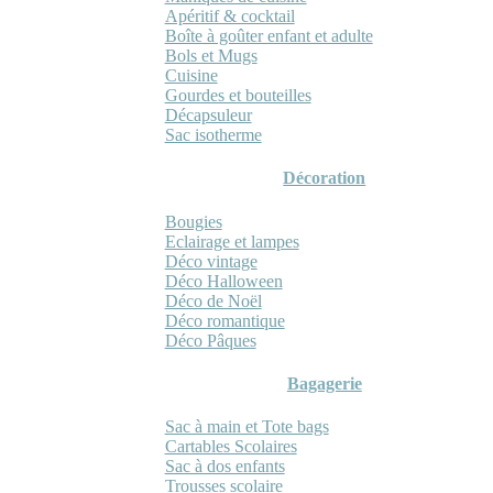
Apéritif & cocktail
Boîte à goûter enfant et adulte
Bols et Mugs
Cuisine
Gourdes et bouteilles
Décapsuleur
Sac isotherme
Décoration
Bougies
Eclairage et lampes
Déco vintage
Déco Halloween
Déco de Noël
Déco romantique
Déco Pâques
Bagagerie
Sac à main et Tote bags
Cartables Scolaires
Sac à dos enfants
Trousses scolaire