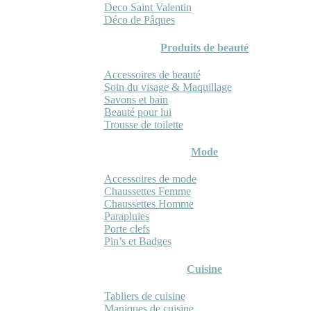
Deco Saint Valentin
Déco de Pâques
Produits de beauté
Accessoires de beauté
Soin du visage & Maquillage
Savons et bain
Beauté pour lui
Trousse de toilette
Mode
Accessoires de mode
Chaussettes Femme
Chaussettes Homme
Parapluies
Porte clefs
Pin’s et Badges
Cuisine
Tabliers de cuisine
Maniques de cuisine