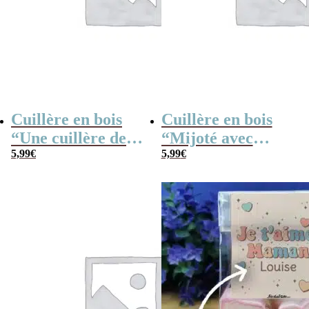
Cuillère en bois
Cuillère en bois
“Une cuillère de
“Mijoté avec
petits bisous”
5,99
€
amour”
5,99
€
personnalisable –
personnalisable –
30 cm
30 cm