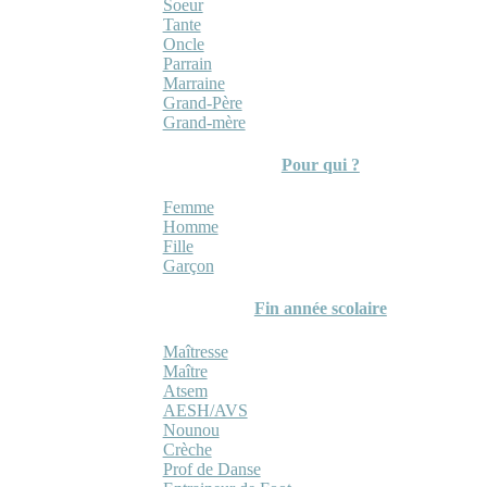
Soeur
Tante
Oncle
Parrain
Marraine
Grand-Père
Grand-mère
Pour qui ?
Femme
Homme
Fille
Garçon
Fin année scolaire
Maîtresse
Maître
Atsem
AESH/AVS
Nounou
Crèche
Prof de Danse