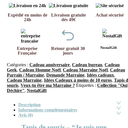
Expédié en moins de
Livraison gratuite
Achat sécurisé
24h
dès 49€
NostalGift
Entreprise
Retour gratuit 30
Française
jours
Catégories :
Cadeau anniversaire
,
Cadeau bureau
,
Cadeau
Geek
,
Cadeau Homme Noël
,
Cadeau Marraine Noël
,
Cadeau
Parrain / Marraine
,
Demande Marraine
,
Idées cadeaux
,
Cadeau Marraine
,
Idées Cadeaux à moins de 10 euros
,
Tapis 
souris
,
Veux-tu être ma Marraine ?
Étiquettes :
Collection "Qui
Déchire"
,
NostalGift
Description
Informations complémentaires
Avis (0)
Tapis de souris – “Je suis une