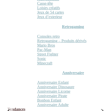
Casse-tête
Loisirs créatifs
Jeux de 54 cartes
Jeux d’exterieur
Retrogaming
Consoles retro
Retrogaming – Produits dérivés
Mario Bros
Pac-Man
Street Fighter
Sonic
Minecraft
Anniversaire
Anniversaire Enfant
Anniversaire Dinosaure
Anniversaire Licorne
Anniversaire Pirate
Bonbon Enfant
Anniversaire Adulte
Tendances