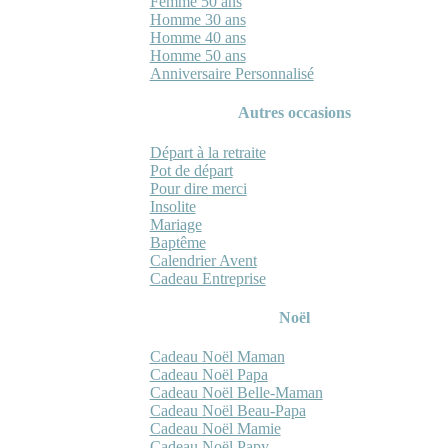
Femme 50 ans
Homme 30 ans
Homme 40 ans
Homme 50 ans
Anniversaire Personnalisé
Autres occasions
Départ à la retraite
Pot de départ
Pour dire merci
Insolite
Mariage
Baptême
Calendrier Avent
Cadeau Entreprise
Noël
Cadeau Noël Maman
Cadeau Noël Papa
Cadeau Noël Belle-Maman
Cadeau Noël Beau-Papa
Cadeau Noël Mamie
Cadeau Noël Papy