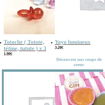
Totoche ( Totote,
Yoyo lumineux
tétine, tutute ) x 3
3,20
€
1,90
€
Découvrez nos coups de
coeur