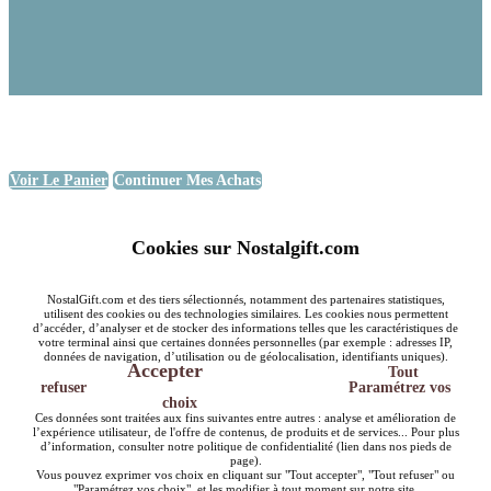
Voir Le Panier
Continuer Mes Achats
Cookies sur Nostalgift.com
NostalGift.com et des tiers sélectionnés, notamment des partenaires statistiques,
utilisent des cookies ou des technologies similaires. Les cookies nous permettent
d’accéder, d’analyser et de stocker des informations telles que les caractéristiques de
votre terminal ainsi que certaines données personnelles (par exemple : adresses IP,
données de navigation, d’utilisation ou de géolocalisation, identifiants uniques).
Accepter
Tout
refuser
Paramétrez vos
choix
Ces données sont traitées aux fins suivantes entre autres : analyse et amélioration de
l’expérience utilisateur, de l'offre de contenus, de produits et de services... Pour plus
d’information, consulter notre politique de confidentialité (lien dans nos pieds de
page).
Vous pouvez exprimer vos choix en cliquant sur "Tout accepter", "Tout refuser" ou
"Paramétrez vos choix", et les modifier à tout moment sur notre site.