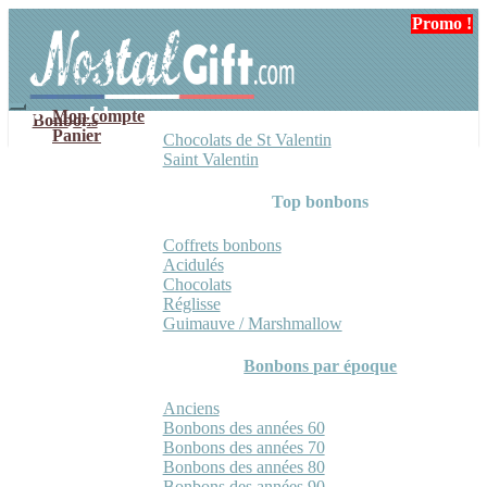
Aller
Aller
Promo !
Promo !
à
au
la
contenu
navigation
Mon compte
Bonbons
Panier
Chocolats de St Valentin
Saint Valentin
Top bonbons
Coffrets bonbons
Acidulés
Chocolats
Réglisse
Guimauve / Marshmallow
Bonbons par époque
Anciens
Bonbons des années 60
Bonbons des années 70
Bonbons des années 80
Bonbons des années 90