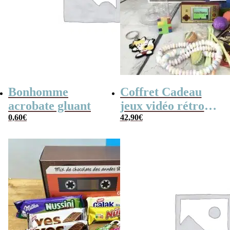
Bonhomme
Coffret Cadeau
acrobate gluant
jeux vidéo rétro
0,60
€
(avec sa console de
42,90
€
poche retro)