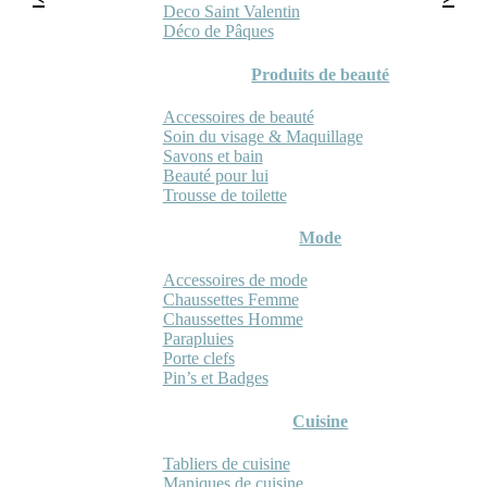
Deco Saint Valentin
Déco de Pâques
Produits de beauté
Accessoires de beauté
Soin du visage & Maquillage
Savons et bain
Beauté pour lui
Trousse de toilette
Mode
Accessoires de mode
Chaussettes Femme
Chaussettes Homme
Parapluies
Porte clefs
Pin’s et Badges
Cuisine
Tabliers de cuisine
Maniques de cuisine