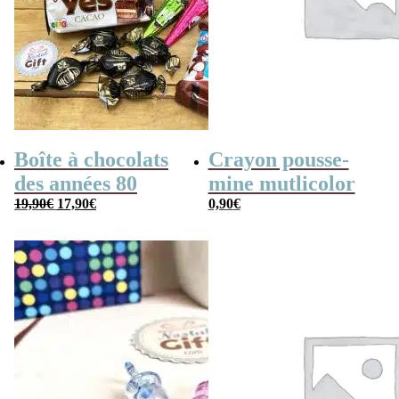
Boîte à chocolats
Crayon pousse-
des années 80
mine mutlicolor
Le
Le
19,90
€
17,90
€
0,90
€
prix
prix
initial
actuel
était :
est :
19,90€.
17,90€.