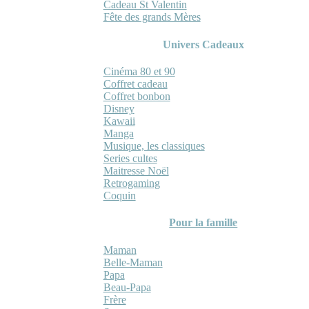
Cadeau St Valentin
Fête des grands Mères
Univers Cadeaux
Cinéma 80 et 90
Coffret cadeau
Coffret bonbon
Disney
Kawaii
Manga
Musique, les classiques
Series cultes
Maitresse Noël
Retrogaming
Coquin
Pour la famille
Maman
Belle-Maman
Papa
Beau-Papa
Frère