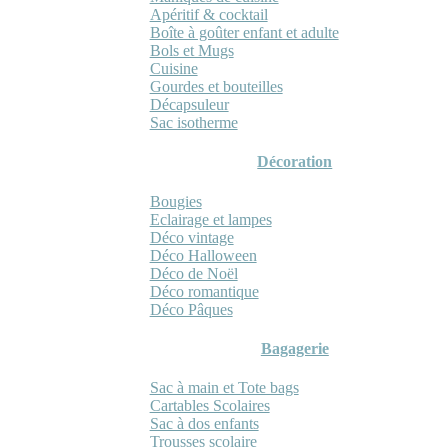
Apéritif & cocktail
Boîte à goûter enfant et adulte
Bols et Mugs
Cuisine
Gourdes et bouteilles
Décapsuleur
Sac isotherme
Décoration
Bougies
Eclairage et lampes
Déco vintage
Déco Halloween
Déco de Noël
Déco romantique
Déco Pâques
Bagagerie
Sac à main et Tote bags
Cartables Scolaires
Sac à dos enfants
Trousses scolaire