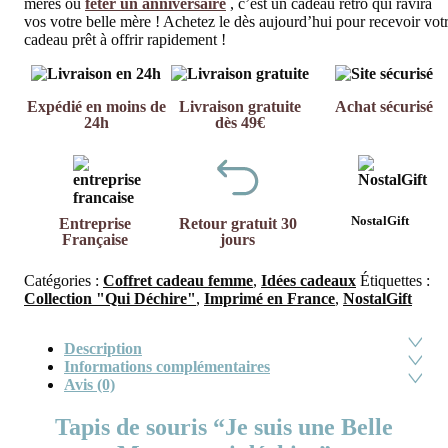
mères ou
fêter un anniversaire
, c’est un cadeau rétro qui ravira
vos votre belle mère ! Achetez le dès aujourd’hui pour recevoir vot
cadeau prêt à offrir rapidement !
Expédié en moins de
Livraison gratuite
Achat sécurisé
24h
dès 49€
NostalGift
Entreprise
Retour gratuit 30
Française
jours
Catégories :
Coffret cadeau femme
,
Idées cadeaux
Étiquettes :
Collection "Qui Déchire"
,
Imprimé en France
,
NostalGift
Description
Informations complémentaires
Avis (0)
Tapis de souris “Je suis une Belle