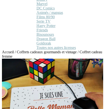
Marvel
DC Comics
Animés / mangas
Films 80/90
Serie TV
Harry Potter
Friends
Bisounours
Dragon Ball
Goldorak
Toutes nos autres licenses
Accueil
/
Coffrets cadeaux gourmands et vintage
/
Coffret cadeau
femme