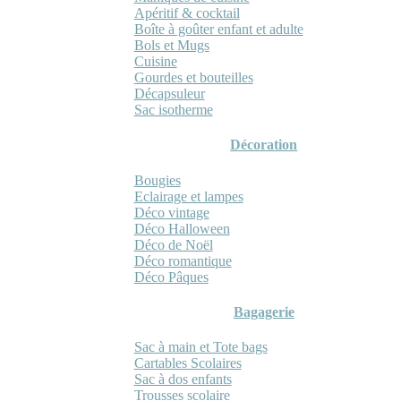
Apéritif & cocktail
Boîte à goûter enfant et adulte
Bols et Mugs
Cuisine
Gourdes et bouteilles
Décapsuleur
Sac isotherme
Décoration
Bougies
Eclairage et lampes
Déco vintage
Déco Halloween
Déco de Noël
Déco romantique
Déco Pâques
Bagagerie
Sac à main et Tote bags
Cartables Scolaires
Sac à dos enfants
Trousses scolaire