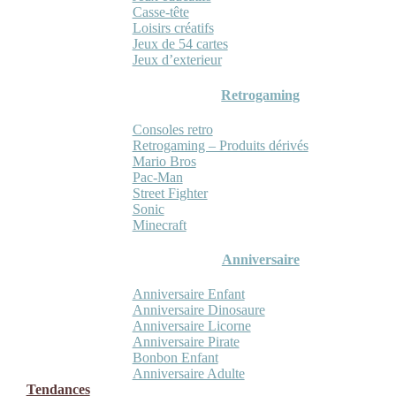
Casse-tête
Loisirs créatifs
Jeux de 54 cartes
Jeux d’exterieur
Retrogaming
Consoles retro
Retrogaming – Produits dérivés
Mario Bros
Pac-Man
Street Fighter
Sonic
Minecraft
Anniversaire
Anniversaire Enfant
Anniversaire Dinosaure
Anniversaire Licorne
Anniversaire Pirate
Bonbon Enfant
Anniversaire Adulte
Tendances