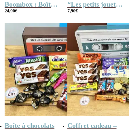
Boombox : Boîte
“Les petits jouets
bonbons des
24,90
€
des années 80”
7,90
€
années 80 –
Coffret bonbon
Boîte à chocolats
Coffret cadeau –