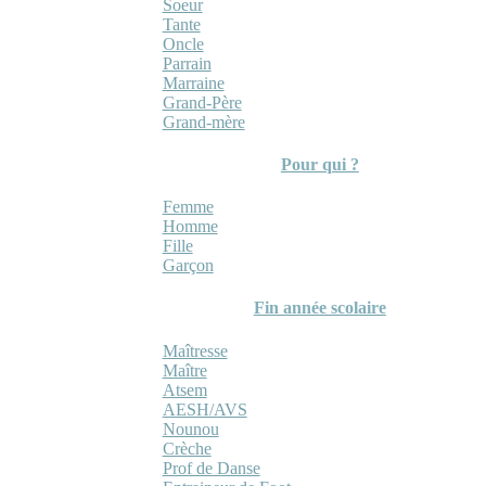
Soeur
Tante
Oncle
Parrain
Marraine
Grand-Père
Grand-mère
Pour qui ?
Femme
Homme
Fille
Garçon
Fin année scolaire
Maîtresse
Maître
Atsem
AESH/AVS
Nounou
Crèche
Prof de Danse