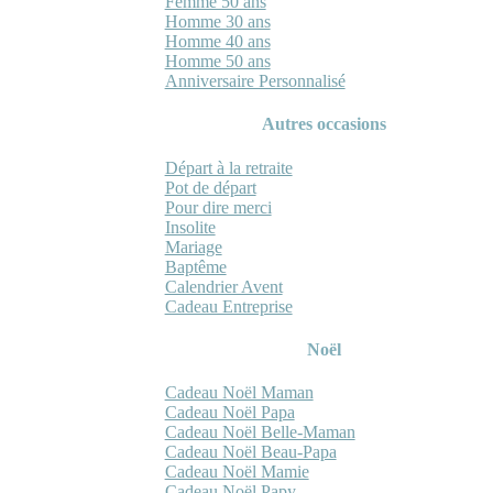
Femme 50 ans
Homme 30 ans
Homme 40 ans
Homme 50 ans
Anniversaire Personnalisé
Autres occasions
Départ à la retraite
Pot de départ
Pour dire merci
Insolite
Mariage
Baptême
Calendrier Avent
Cadeau Entreprise
Noël
Cadeau Noël Maman
Cadeau Noël Papa
Cadeau Noël Belle-Maman
Cadeau Noël Beau-Papa
Cadeau Noël Mamie
Cadeau Noël Papy