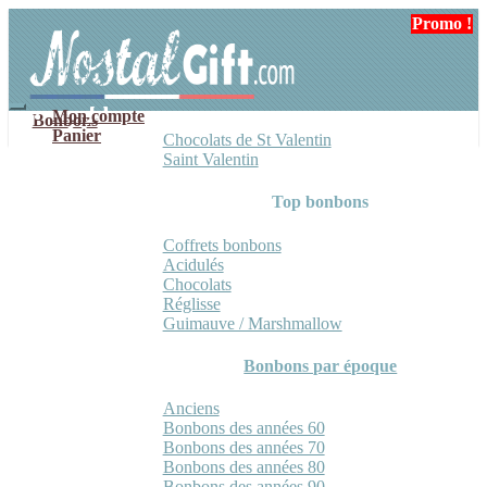
Aller
Aller
Promo !
Promo !
à
au
la
contenu
navigation
Mon compte
Bonbons
Panier
Chocolats de St Valentin
Saint Valentin
Top bonbons
Coffrets bonbons
Acidulés
Chocolats
Réglisse
Guimauve / Marshmallow
Bonbons par époque
Anciens
Bonbons des années 60
Bonbons des années 70
Bonbons des années 80
Bonbons des années 90