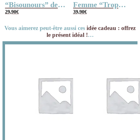
“Bisounours” des
Femme “Trop
années 80 remplie
29,90
€
Mignon”
39,90
€
de bonbons
Vous aimerez peut-être aussi ces
idée cadeau : offrez
le présent idéal !
…