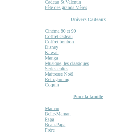
Cadeau St Valentin
Fête des grands Mères
Univers Cadeaux
Cinéma 80 et 90
Coffret cadeau
Coffret bonbon
Disney
Kawaii
Manga
Musique, les classiques
Series cultes
Maitresse Noël
Retrogaming
Coquin
Pour la famille
Maman
Belle-Maman
Papa
Beau-Papa
Frère