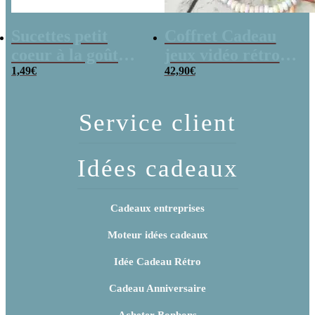
Sucettes petit
Coffret Cadeau
coeur à la goût
jeux vidéo rétro
cerise x5
1,49
€
(avec sa console de
42,90
€
poche retro)
Service client
Idées cadeaux
Cadeaux entreprises
Moteur idées cadeaux
Idée Cadeau Rétro
Cadeau Anniversaire
Acheter Bonbons