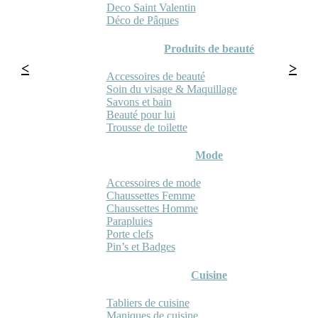
Deco Saint Valentin
Déco de Pâques
Produits de beauté
Accessoires de beauté
Soin du visage & Maquillage
Savons et bain
Beauté pour lui
Trousse de toilette
Mode
Accessoires de mode
Chaussettes Femme
Chaussettes Homme
Parapluies
Porte clefs
Pin’s et Badges
Cuisine
Tabliers de cuisine
Maniques de cuisine