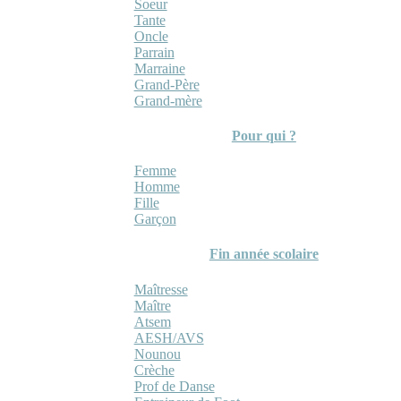
Soeur
Tante
Oncle
Parrain
Marraine
Grand-Père
Grand-mère
Pour qui ?
Femme
Homme
Fille
Garçon
Fin année scolaire
Maîtresse
Maître
Atsem
AESH/AVS
Nounou
Crèche
Prof de Danse