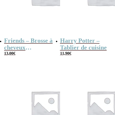
Friends – Brosse à
Harry Potter –
cheveux
Tablier de cuisine
démêlante dinde
13,00
€
11,90
€