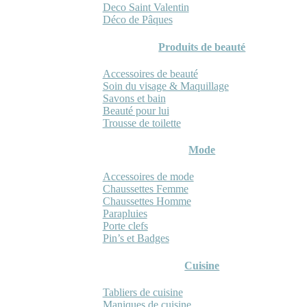
Deco Saint Valentin
Déco de Pâques
Produits de beauté
Accessoires de beauté
Soin du visage & Maquillage
Savons et bain
Beauté pour lui
Trousse de toilette
Mode
Accessoires de mode
Chaussettes Femme
Chaussettes Homme
Parapluies
Porte clefs
Pin’s et Badges
Cuisine
Tabliers de cuisine
Maniques de cuisine