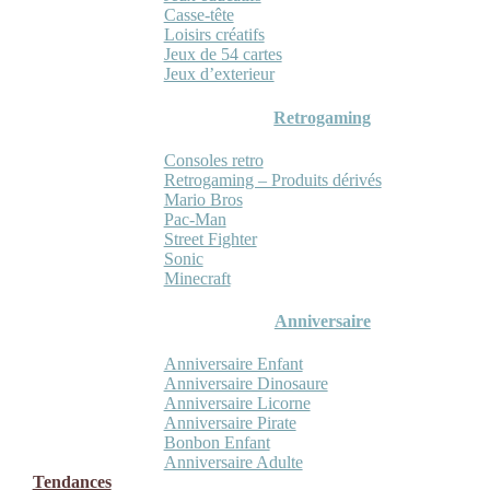
Casse-tête
Loisirs créatifs
Jeux de 54 cartes
Jeux d’exterieur
Retrogaming
Consoles retro
Retrogaming – Produits dérivés
Mario Bros
Pac-Man
Street Fighter
Sonic
Minecraft
Anniversaire
Anniversaire Enfant
Anniversaire Dinosaure
Anniversaire Licorne
Anniversaire Pirate
Bonbon Enfant
Anniversaire Adulte
Tendances