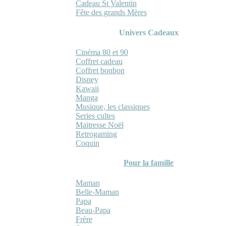
Cadeau St Valentin
Fête des grands Mères
Univers Cadeaux
Cinéma 80 et 90
Coffret cadeau
Coffret bonbon
Disney
Kawaii
Manga
Musique, les classiques
Series cultes
Maitresse Noël
Retrogaming
Coquin
Pour la famille
Maman
Belle-Maman
Papa
Beau-Papa
Frère