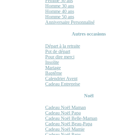
Femme 50 ans
Homme 30 ans
Homme 40 ans
Homme 50 ans
Anniversaire Personnalisé
Autres occasions
Départ à la retraite
Pot de départ
Pour dire merci
Insolite
Mariage
Baptême
Calendrier Avent
Cadeau Entreprise
Noël
Cadeau Noël Maman
Cadeau Noël Papa
Cadeau Noël Belle-Maman
Cadeau Noël Beau-Papa
Cadeau Noël Mamie
Cadeau Noël Papy