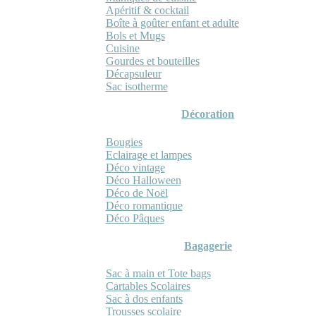
Apéritif & cocktail
Boîte à goûter enfant et adulte
Bols et Mugs
Cuisine
Gourdes et bouteilles
Décapsuleur
Sac isotherme
Décoration
Bougies
Eclairage et lampes
Déco vintage
Déco Halloween
Déco de Noël
Déco romantique
Déco Pâques
Bagagerie
Sac à main et Tote bags
Cartables Scolaires
Sac à dos enfants
Trousses scolaire