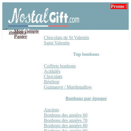
Aller
Aller
Promo !
Promo !
à
au
la
contenu
navigation
Mon compte
Bonbons
Panier
Chocolats de St Valentin
Saint Valentin
Top bonbons
Coffrets bonbons
Acidulés
Chocolats
Réglisse
Guimauve / Marshmallow
Bonbons par époque
Anciens
Bonbons des années 60
Bonbons des années 70
Bonbons des années 80
Bonbons des années 90