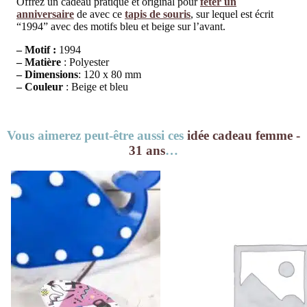
Offrez un cadeau pratique et original pour
fêter un
anniversaire
de avec ce
tapis de souris
, sur lequel est écrit
“1994” avec des motifs bleu et beige sur l’avant.
– Motif :
1994
– Matière
: Polyester
– Dimensions
: 120 x 80 mm
– Couleur
: Beige et bleu
Vous aimerez peut-être aussi ces
idée cadeau femme -
31 ans
…