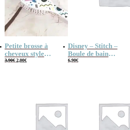
Petite brosse à
Disney – Stitch –
cheveux style
Boule de bain
Le
Le
années 80
3,90
€
2,00
€
effervescente –
6,90
€
prix
prix
initial
actuel
Noix de coco
était :
est :
3,90€.
2,00€.