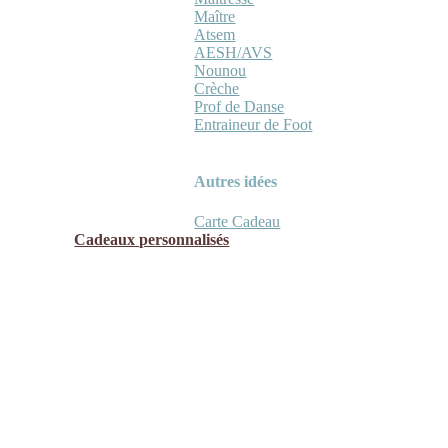
Maître
Atsem
AESH/AVS
Nounou
Crèche
Prof de Danse
Entraineur de Foot
Autres idées
Carte Cadeau
Cadeaux personnalisés