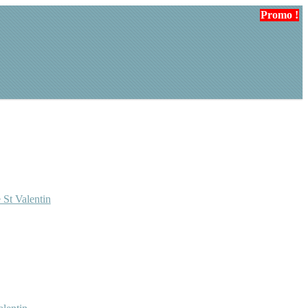
Promo !
Promo !
 St Valentin