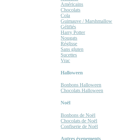
Américains
Chocolats
Cola
Guimauve / Marshmallow
Gélifiés
Harry Potter
Nougats
Réglisse
Sans gluten
Sucettes
Vrac
Halloween
Bonbons Halloween
Chocolats Halloween
Noël
Bonbons de Noël
Chocolats de Noël
Confiserie de Noël
Autres évenements