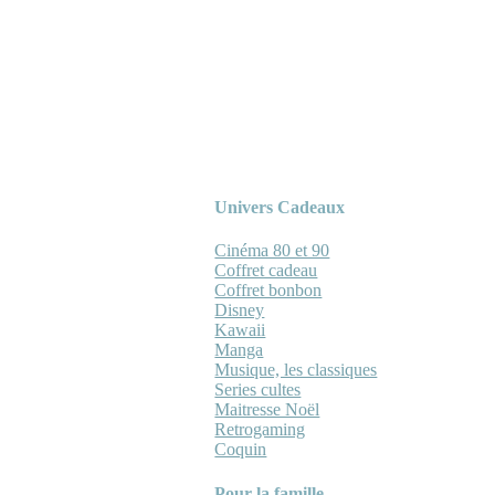
Univers Cadeaux
Cinéma 80 et 90
Coffret cadeau
Coffret bonbon
Disney
Kawaii
Manga
Musique, les classiques
Series cultes
Maitresse Noël
Retrogaming
Coquin
Pour la famille