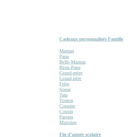
Cadeaux personnalisés Famille
Maman
Papa
Belle-Maman
Beau-Papa
Grand-mère
Grand-père
Frère
Soeur
Tata
Tonton
Cousine
Cousin
Parrain
Marraine
Fin d’année scolaire