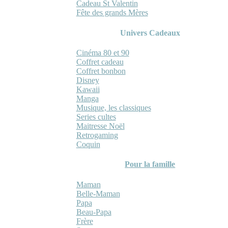
Cadeau St Valentin
Fête des grands Mères
Univers Cadeaux
Cinéma 80 et 90
Coffret cadeau
Coffret bonbon
Disney
Kawaii
Manga
Musique, les classiques
Series cultes
Maitresse Noël
Retrogaming
Coquin
Pour la famille
Maman
Belle-Maman
Papa
Beau-Papa
Frère