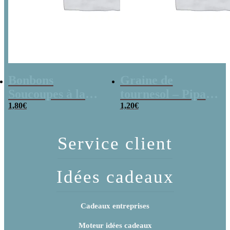
Bonbons
Graine de
Soucoupes à la
tournesol – Pipas
poudre (x20)
1,80
€
x 3
1,20
€
Service client
Idées cadeaux
Cadeaux entreprises
Moteur idées cadeaux