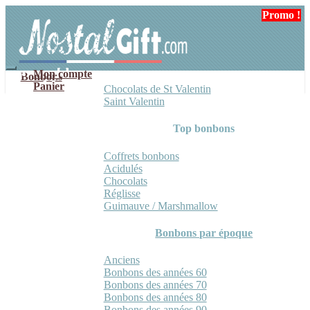
Aller
Aller
Promo !
Promo !
à
au
la
contenu
navigation
Mon compte
Bonbons
Panier
Chocolats de St Valentin
Saint Valentin
Top bonbons
Coffrets bonbons
Acidulés
Chocolats
Réglisse
Guimauve / Marshmallow
Bonbons par époque
Anciens
Bonbons des années 60
Bonbons des années 70
Bonbons des années 80
Bonbons des années 90