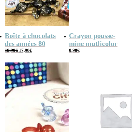
Boîte à chocolats
Crayon pousse-
des années 80
mine mutlicolor
Le
Le
19,90
€
17,90
€
0,90
€
prix
prix
initial
actuel
était :
est :
19,90€.
17,90€.