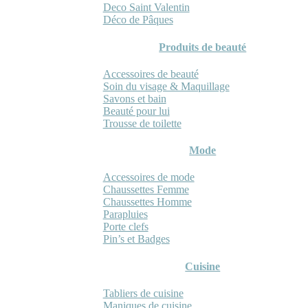
Deco Saint Valentin
Déco de Pâques
Produits de beauté
Accessoires de beauté
Soin du visage & Maquillage
Savons et bain
Beauté pour lui
Trousse de toilette
Mode
Accessoires de mode
Chaussettes Femme
Chaussettes Homme
Parapluies
Porte clefs
Pin’s et Badges
Cuisine
Tabliers de cuisine
Maniques de cuisine