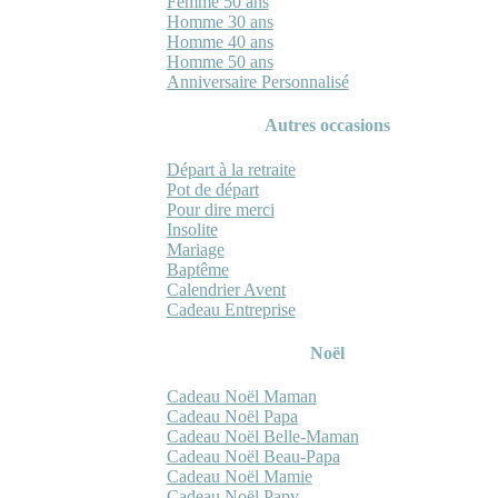
Femme 50 ans
Homme 30 ans
Homme 40 ans
Homme 50 ans
Anniversaire Personnalisé
Autres occasions
Départ à la retraite
Pot de départ
Pour dire merci
Insolite
Mariage
Baptême
Calendrier Avent
Cadeau Entreprise
Noël
Cadeau Noël Maman
Cadeau Noël Papa
Cadeau Noël Belle-Maman
Cadeau Noël Beau-Papa
Cadeau Noël Mamie
Cadeau Noël Papy