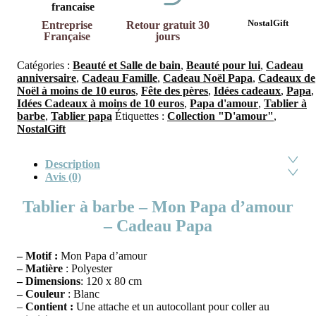
NostalGift
Entreprise
Retour gratuit 30
Française
jours
Catégories :
Beauté et Salle de bain
,
Beauté pour lui
,
Cadeau
anniversaire
,
Cadeau Famille
,
Cadeau Noël Papa
,
Cadeaux de
Noël à moins de 10 euros
,
Fête des pères
,
Idées cadeaux
,
Papa
,
Idées Cadeaux à moins de 10 euros
,
Papa d'amour
,
Tablier à
barbe
,
Tablier papa
Étiquettes :
Collection "D'amour"
,
NostalGift
Description
Avis (0)
Tablier à barbe – Mon Papa d’amour
– Cadeau Papa
– Motif :
Mon Papa d’amour
– Matière
: Polyester
– Dimensions
: 120 x 80 cm
– Couleur
: Blanc
–
Contient :
Une attache et un autocollant pour coller au