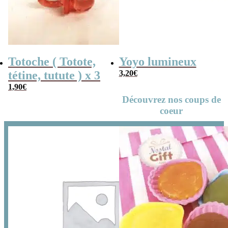
Totoche ( Totote,
Yoyo lumineux
tétine, tutute ) x 3
3,20
€
1,90
€
Découvrez nos coups de
coeur