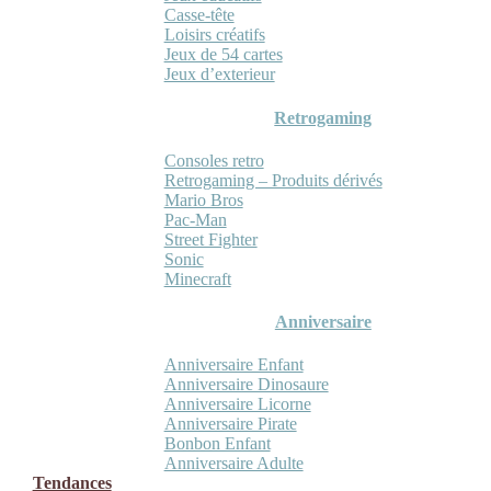
Casse-tête
Loisirs créatifs
Jeux de 54 cartes
Jeux d’exterieur
Retrogaming
Consoles retro
Retrogaming – Produits dérivés
Mario Bros
Pac-Man
Street Fighter
Sonic
Minecraft
Anniversaire
Anniversaire Enfant
Anniversaire Dinosaure
Anniversaire Licorne
Anniversaire Pirate
Bonbon Enfant
Anniversaire Adulte
Tendances