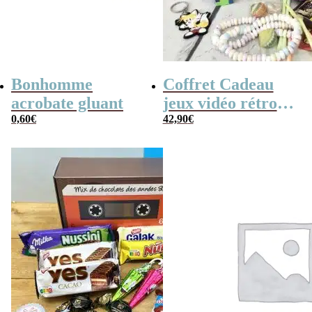
Bonhomme
Coffret Cadeau
acrobate gluant
jeux vidéo rétro
0,60
€
(avec sa console de
42,90
€
poche retro)