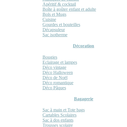
Apéritif & cocktail
Boîte à goûter enfant et adulte
Bols et Mugs
Cuisine
Gourdes et bouteilles
Décapsuleur
Sac isotherme
Décoration
Bougies
Eclairage et lampes
Déco vintage
Déco Halloween
Déco de Noël
Déco romantique
Déco Pâques
Bagagerie
Sac à main et Tote bags
Cartables Scolaires
Sac à dos enfants
Trousses scolaire