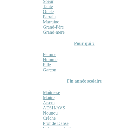
Soeur
Tante
Oncle
Parrain
Marraine
Grand-Père
Grand-mère
Pour qui ?
Femme
Homme
Fille
Garçon
Fin année scolaire
Maîtresse
Maître
Atsem
AESH/AVS
Nounou
Crèche
Prof de Danse