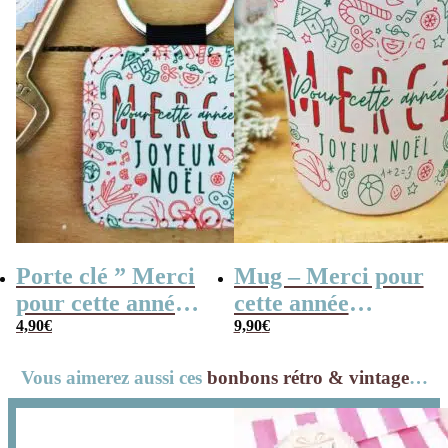
Porte clé ” Merci
Mug – Merci pour
pour cette année –
cette année
Joyeux Noël ”
4,90
€
(Collection noël)
9,90
€
(collection noël)
Vous aimerez aussi ces
bonbons rétro & vintage
…