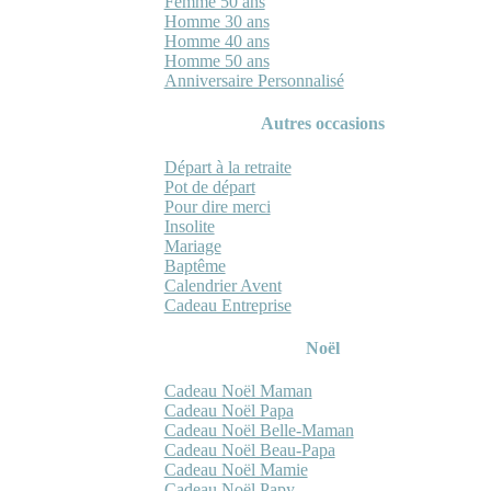
Femme 50 ans
Homme 30 ans
Homme 40 ans
Homme 50 ans
Anniversaire Personnalisé
Autres occasions
Départ à la retraite
Pot de départ
Pour dire merci
Insolite
Mariage
Baptême
Calendrier Avent
Cadeau Entreprise
Noël
Cadeau Noël Maman
Cadeau Noël Papa
Cadeau Noël Belle-Maman
Cadeau Noël Beau-Papa
Cadeau Noël Mamie
Cadeau Noël Papy