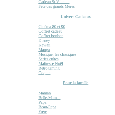
Cadeau St Valentin
Fête des grands Mères
Univers Cadeaux
Cinéma 80 et 90
Coffret cadeau
Coffret bonbon
Disney
Kawaii
Manga
Musique, les classiques
Series cultes
Maitresse Noël
Retrogaming
Coquin
Pour la famille
Maman
Belle-Maman
Papa
Beau-Papa
Frère