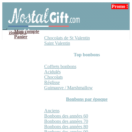
Aller
Aller
Promo !
à
au
la
contenu
navigation
Mon compte
Bonbons
Panier
Chocolats de St Valentin
Saint Valentin
Top bonbons
Coffrets bonbons
Acidulés
Chocolats
Réglisse
Guimauve / Marshmallow
Bonbons par époque
Anciens
Bonbons des années 60
Bonbons des années 70
Bonbons des années 80
Bonbons des années 90