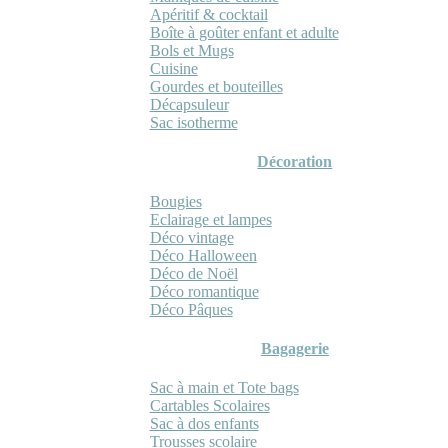
Apéritif & cocktail
Boîte à goûter enfant et adulte
Bols et Mugs
Cuisine
Gourdes et bouteilles
Décapsuleur
Sac isotherme
Décoration
Bougies
Eclairage et lampes
Déco vintage
Déco Halloween
Déco de Noël
Déco romantique
Déco Pâques
Bagagerie
Sac à main et Tote bags
Cartables Scolaires
Sac à dos enfants
Trousses scolaire