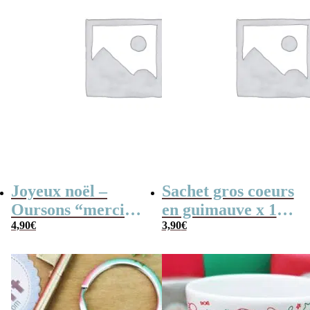
Joyeux noël –
Sachet gros coeurs
Oursons “merci
en guimauve x 15
maître” au
4,90
€
“Merci Maître”
3,90
€
chocolat au lait
rouge et blanc