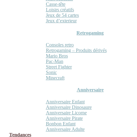
Casse-tête
Loisirs créatifs
Jeux de 54 cartes
Jeux d’exterieur
Retrogaming
Consoles retro
Retrogaming – Produits dérivés
Mario Bros
Pac-Man
Street Fighter
Sonic
Minecraft
Anniversaire
Anniversaire Enfant
Anniversaire Dinosaure
Anniversaire Licorne
Anniversaire Pirate
Bonbon Enfant
Anniversaire Adulte
Tendances