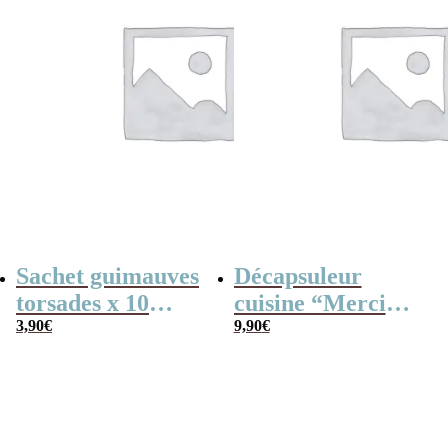
Sachet guimauves
Décapsuleur
torsades x 10
cuisine “Merci
“Merci Maître”
3,90
€
Maître”
9,90
€