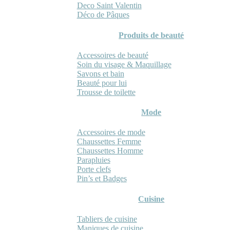
Deco Saint Valentin
Déco de Pâques
Produits de beauté
Accessoires de beauté
Soin du visage & Maquillage
Savons et bain
Beauté pour lui
Trousse de toilette
Mode
Accessoires de mode
Chaussettes Femme
Chaussettes Homme
Parapluies
Porte clefs
Pin’s et Badges
Cuisine
Tabliers de cuisine
Maniques de cuisine