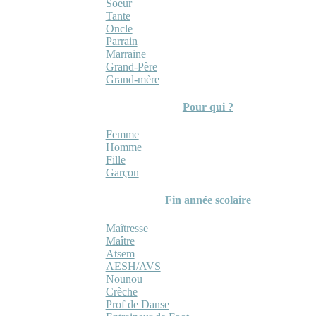
Soeur
Tante
Oncle
Parrain
Marraine
Grand-Père
Grand-mère
Pour qui ?
Femme
Homme
Fille
Garçon
Fin année scolaire
Maîtresse
Maître
Atsem
AESH/AVS
Nounou
Crèche
Prof de Danse