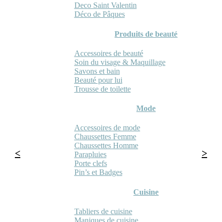
Deco Saint Valentin
Déco de Pâques
Produits de beauté
Accessoires de beauté
Soin du visage & Maquillage
Savons et bain
Beauté pour lui
Trousse de toilette
Mode
Accessoires de mode
Chaussettes Femme
Chaussettes Homme
Parapluies
Porte clefs
Pin’s et Badges
Cuisine
Tabliers de cuisine
Maniques de cuisine