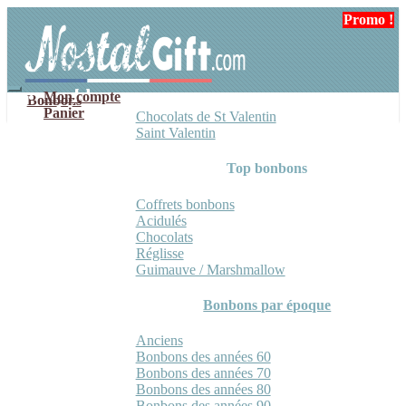
Aller
Aller
Promo !
à
au
la
contenu
navigation
Mon compte
Bonbons
Panier
Chocolats de St Valentin
Saint Valentin
Top bonbons
Coffrets bonbons
Acidulés
Chocolats
Réglisse
Guimauve / Marshmallow
Bonbons par époque
Anciens
Bonbons des années 60
Bonbons des années 70
Bonbons des années 80
Bonbons des années 90