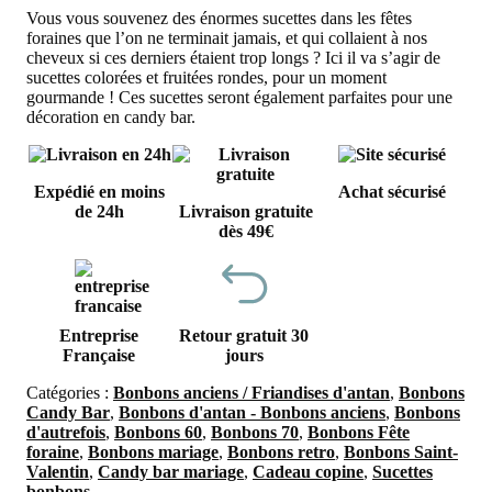
Vous vous souvenez des énormes sucettes dans les fêtes
foraines que l’on ne terminait jamais, et qui collaient à nos
cheveux si ces derniers étaient trop longs ? Ici il va s’agir de
sucettes colorées et fruitées rondes, pour un moment
gourmande ! Ces sucettes seront également parfaites pour une
décoration en candy bar.
Expédié en moins
Achat sécurisé
de 24h
Livraison gratuite
dès 49€
Entreprise
Retour gratuit 30
Française
jours
Catégories :
Bonbons anciens / Friandises d'antan
,
Bonbons
Candy Bar
,
Bonbons d'antan - Bonbons anciens
,
Bonbons
d'autrefois
,
Bonbons 60
,
Bonbons 70
,
Bonbons Fête
foraine
,
Bonbons mariage
,
Bonbons retro
,
Bonbons Saint-
Valentin
,
Candy bar mariage
,
Cadeau copine
,
Sucettes
bonbons