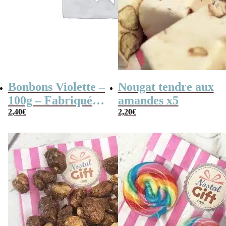
Bonbons Violette –
Nougat tendre aux
100g – Fabriqués
amandes x5
en France
2,40
€
2,20
€