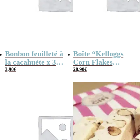
Bonbon feuilleté à
Boîte “Kelloggs
la cacahuète x 30
Corn Flakes
(170g) – Fabriqué
3,90
€
Original” remplie
28,90
€
en France
de bonbons des
années 60