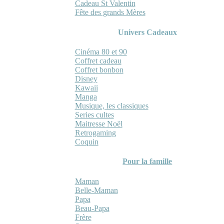
Cadeau St Valentin
Fête des grands Mères
Univers Cadeaux
Cinéma 80 et 90
Coffret cadeau
Coffret bonbon
Disney
Kawaii
Manga
Musique, les classiques
Series cultes
Maitresse Noël
Retrogaming
Coquin
Pour la famille
Maman
Belle-Maman
Papa
Beau-Papa
Frère