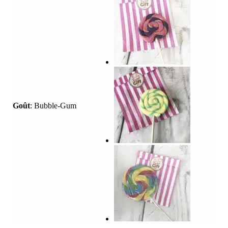
Goût
:
Bubble-Gum