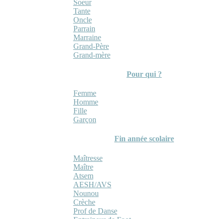
Soeur
Tante
Oncle
Parrain
Marraine
Grand-Père
Grand-mère
Pour qui ?
Femme
Homme
Fille
Garçon
Fin année scolaire
Maîtresse
Maître
Atsem
AESH/AVS
Nounou
Crèche
Prof de Danse