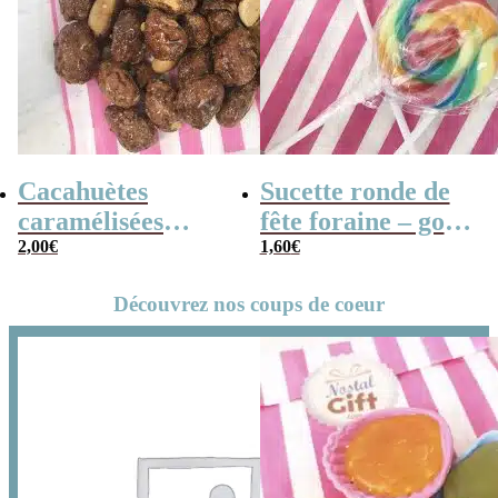
Cacahuètes
Sucette ronde de
caramélisées
fête foraine – goût
(chouchou) – 100g
2,00
€
fruit x3 – 14cm
1,60
€
Découvrez nos coups de coeur