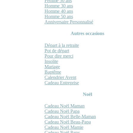
Femme 50 ans
Homme 30 ans
Homme 40 ans
Homme 50 ans
Anniversaire Personnalisé
Autres occasions
Départ à la retraite
Pot de départ
Pour dire merci
Insolite
Mariage
Baptême
Calendrier Avent
Cadeau Entreprise
Noël
Cadeau Noël Maman
Cadeau Noël Papa
Cadeau Noël Belle-Maman
Cadeau Noël Beau-Papa
Cadeau Noël Mamie
Cadeau Noël Papy