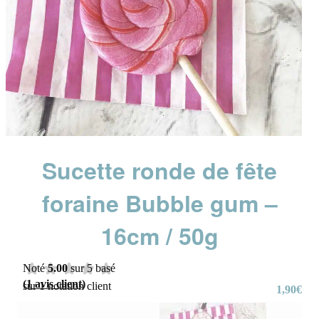
Sucette ronde de fête
foraine Bubble gum –
16cm / 50g
Noté
5.00
sur 5 basé
(
1
avis client)
sur
1
notation client
1,90
€