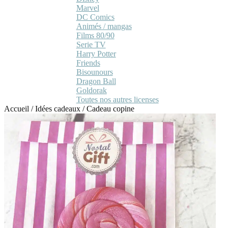
Marvel
DC Comics
Animés / mangas
Films 80/90
Serie TV
Harry Potter
Friends
Bisounours
Dragon Ball
Goldorak
Toutes nos autres licenses
Accueil
/
Idées cadeaux
/
Cadeau copine