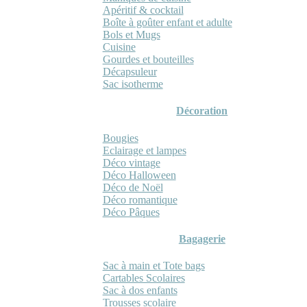
Apéritif & cocktail
Boîte à goûter enfant et adulte
Bols et Mugs
Cuisine
Gourdes et bouteilles
Décapsuleur
Sac isotherme
Décoration
Bougies
Eclairage et lampes
Déco vintage
Déco Halloween
Déco de Noël
Déco romantique
Déco Pâques
Bagagerie
Sac à main et Tote bags
Cartables Scolaires
Sac à dos enfants
Trousses scolaire