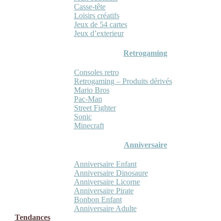
Casse-tête
Loisirs créatifs
Jeux de 54 cartes
Jeux d’exterieur
Retrogaming
Consoles retro
Retrogaming – Produits dérivés
Mario Bros
Pac-Man
Street Fighter
Sonic
Minecraft
Anniversaire
Anniversaire Enfant
Anniversaire Dinosaure
Anniversaire Licorne
Anniversaire Pirate
Bonbon Enfant
Anniversaire Adulte
Tendances