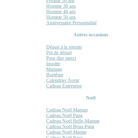
Femme 50 ans
Homme 30 ans
Homme 40 ans
Homme 50 ans
Anniversaire Personnalisé
Autres occasions
Départ à la retraite
Pot de départ
Pour dire merci
Insolite
Mariage
Baptême
Calendrier Avent
Cadeau Entreprise
Noël
Cadeau Noël Maman
Cadeau Noël Papa
Cadeau Noël Belle-Maman
Cadeau Noël Beau-Papa
Cadeau Noël Mamie
Cadeau Noël Papy