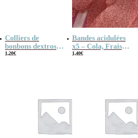
Colliers de
Bandes acidulées
bonbons dextrose
x5 – Cola, Fraise,
x2
1,20
€
Framboise,
1,40
€
Pomme, 4
couleurs