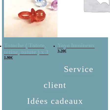
Totoche ( Totote,
Yoyo lumineux
tétine, tutute ) x 3
3,20
€
1,90
€
Service
client
Idées cadeaux