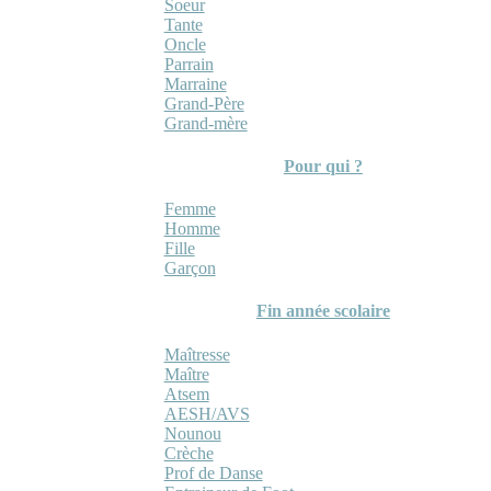
Soeur
Tante
Oncle
Parrain
Marraine
Grand-Père
Grand-mère
Pour qui ?
Femme
Homme
Fille
Garçon
Fin année scolaire
Maîtresse
Maître
Atsem
AESH/AVS
Nounou
Crèche
Prof de Danse