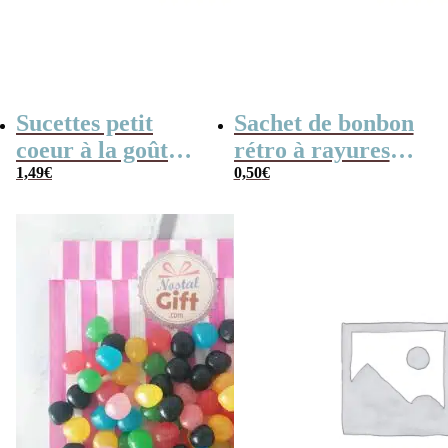
Sucettes petit
Sachet de bonbon
coeur à la goût
rétro à rayures
cerise x5
1,49
€
roses et blanches
0,50
€
x1