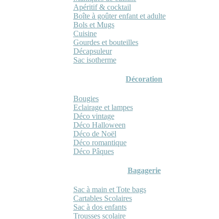
Apéritif & cocktail
Boîte à goûter enfant et adulte
Bols et Mugs
Cuisine
Gourdes et bouteilles
Décapsuleur
Sac isotherme
Décoration
Bougies
Eclairage et lampes
Déco vintage
Déco Halloween
Déco de Noël
Déco romantique
Déco Pâques
Bagagerie
Sac à main et Tote bags
Cartables Scolaires
Sac à dos enfants
Trousses scolaire