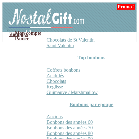
Aller
Aller
Promo !
à
au
la
contenu
navigation
Mon compte
Bonbons
Panier
Chocolats de St Valentin
Saint Valentin
Top bonbons
Coffrets bonbons
Acidulés
Chocolats
Réglisse
Guimauve / Marshmallow
Bonbons par époque
Anciens
Bonbons des années 60
Bonbons des années 70
Bonbons des années 80
Bonbons des années 90