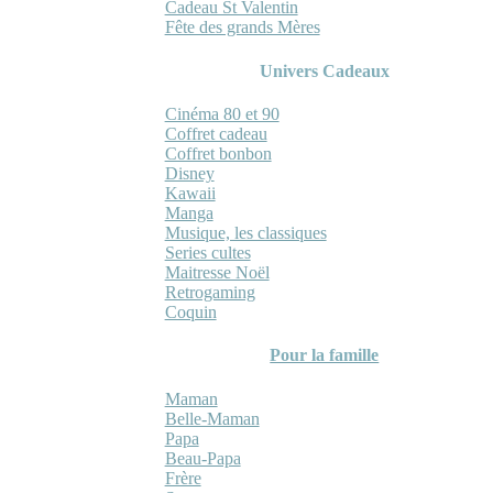
Cadeau St Valentin
Fête des grands Mères
Univers Cadeaux
Cinéma 80 et 90
Coffret cadeau
Coffret bonbon
Disney
Kawaii
Manga
Musique, les classiques
Series cultes
Maitresse Noël
Retrogaming
Coquin
Pour la famille
Maman
Belle-Maman
Papa
Beau-Papa
Frère