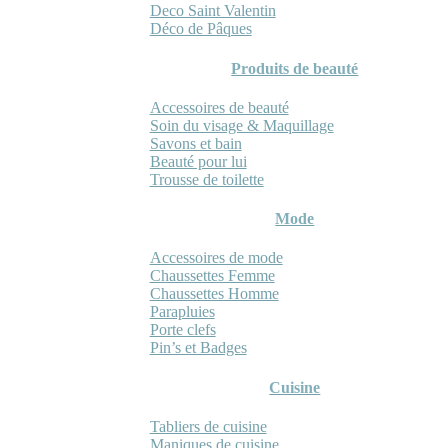
Deco Saint Valentin
Déco de Pâques
Produits de beauté
Accessoires de beauté
Soin du visage & Maquillage
Savons et bain
Beauté pour lui
Trousse de toilette
Mode
Accessoires de mode
Chaussettes Femme
Chaussettes Homme
Parapluies
Porte clefs
Pin’s et Badges
Cuisine
Tabliers de cuisine
Maniques de cuisine