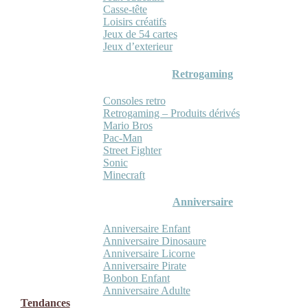
Casse-tête
Loisirs créatifs
Jeux de 54 cartes
Jeux d’exterieur
Retrogaming
Consoles retro
Retrogaming – Produits dérivés
Mario Bros
Pac-Man
Street Fighter
Sonic
Minecraft
Anniversaire
Anniversaire Enfant
Anniversaire Dinosaure
Anniversaire Licorne
Anniversaire Pirate
Bonbon Enfant
Anniversaire Adulte
Tendances