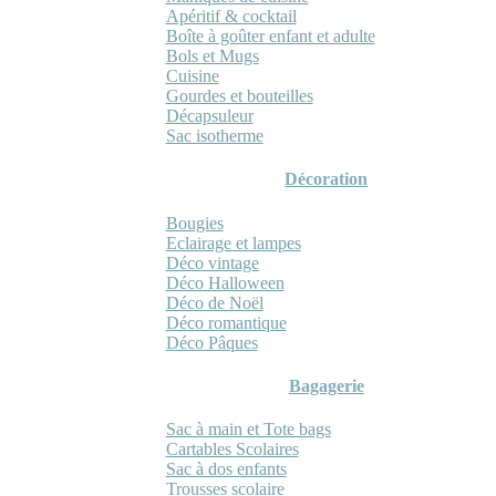
Apéritif & cocktail
Boîte à goûter enfant et adulte
Bols et Mugs
Cuisine
Gourdes et bouteilles
Décapsuleur
Sac isotherme
Décoration
Bougies
Eclairage et lampes
Déco vintage
Déco Halloween
Déco de Noël
Déco romantique
Déco Pâques
Bagagerie
Sac à main et Tote bags
Cartables Scolaires
Sac à dos enfants
Trousses scolaire