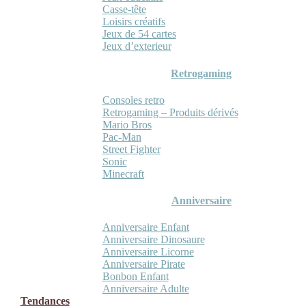
Casse-tête
Loisirs créatifs
Jeux de 54 cartes
Jeux d’exterieur
Retrogaming
Consoles retro
Retrogaming – Produits dérivés
Mario Bros
Pac-Man
Street Fighter
Sonic
Minecraft
Anniversaire
Anniversaire Enfant
Anniversaire Dinosaure
Anniversaire Licorne
Anniversaire Pirate
Bonbon Enfant
Anniversaire Adulte
Tendances