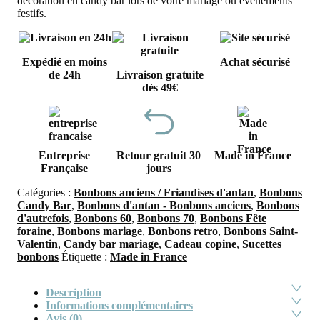
décoration en candy bar lors de votre mariage ou événements
festifs.
Expédié en moins
Achat sécurisé
de 24h
Livraison gratuite
dès 49€
Entreprise
Retour gratuit 30
Made in France
Française
jours
Catégories :
Bonbons anciens / Friandises d'antan
,
Bonbons
Candy Bar
,
Bonbons d'antan - Bonbons anciens
,
Bonbons
d'autrefois
,
Bonbons 60
,
Bonbons 70
,
Bonbons Fête
foraine
,
Bonbons mariage
,
Bonbons retro
,
Bonbons Saint-
Valentin
,
Candy bar mariage
,
Cadeau copine
,
Sucettes
bonbons
Étiquette :
Made in France
Description
Informations complémentaires
Avis (0)