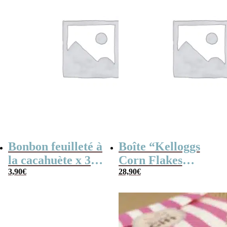
Bonbon feuilleté à
Boîte “Kelloggs
la cacahuète x 30
Corn Flakes
(170g) – Fabriqué
3,90
€
Original” remplie
28,90
€
en France
de bonbons des
années 60