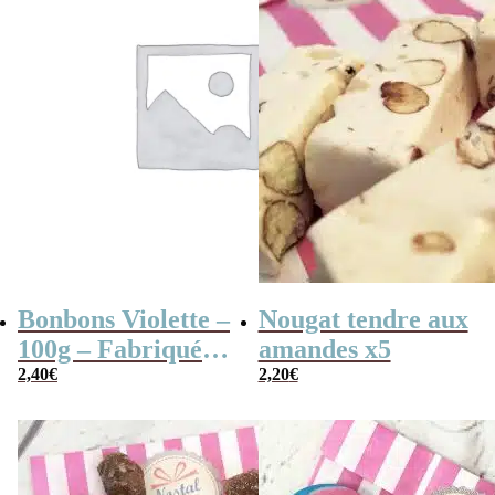
Bonbons Violette –
Nougat tendre aux
100g – Fabriqués
amandes x5
en France
2,40
€
2,20
€