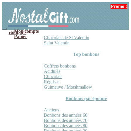
Aller
Aller
Promo !
à
au
la
contenu
navigation
Mon compte
Bonbons
Panier
Chocolats de St Valentin
Saint Valentin
Top bonbons
Coffrets bonbons
Acidulés
Chocolats
Réglisse
Guimauve / Marshmallow
Bonbons par époque
Anciens
Bonbons des années 60
Bonbons des années 70
Bonbons des années 80
Bonbons des années 90