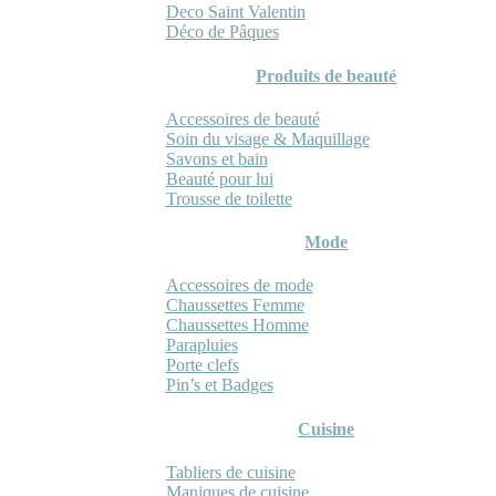
Deco Saint Valentin
Déco de Pâques
Produits de beauté
Accessoires de beauté
Soin du visage & Maquillage
Savons et bain
Beauté pour lui
Trousse de toilette
Mode
Accessoires de mode
Chaussettes Femme
Chaussettes Homme
Parapluies
Porte clefs
Pin’s et Badges
Cuisine
Tabliers de cuisine
Maniques de cuisine