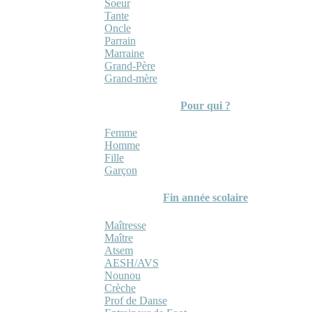
Soeur
Tante
Oncle
Parrain
Marraine
Grand-Père
Grand-mère
Pour qui ?
Femme
Homme
Fille
Garçon
Fin année scolaire
Maîtresse
Maître
Atsem
AESH/AVS
Nounou
Crèche
Prof de Danse