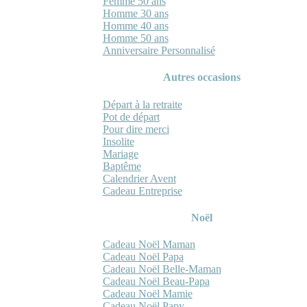
Femme 50 ans
Homme 30 ans
Homme 40 ans
Homme 50 ans
Anniversaire Personnalisé
Autres occasions
Départ à la retraite
Pot de départ
Pour dire merci
Insolite
Mariage
Baptême
Calendrier Avent
Cadeau Entreprise
Noël
Cadeau Noël Maman
Cadeau Noël Papa
Cadeau Noël Belle-Maman
Cadeau Noël Beau-Papa
Cadeau Noël Mamie
Cadeau Noël Papy