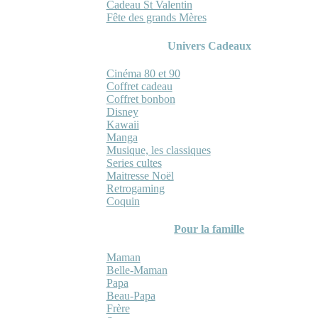
Cadeau St Valentin
Fête des grands Mères
Univers Cadeaux
Cinéma 80 et 90
Coffret cadeau
Coffret bonbon
Disney
Kawaii
Manga
Musique, les classiques
Series cultes
Maitresse Noël
Retrogaming
Coquin
Pour la famille
Maman
Belle-Maman
Papa
Beau-Papa
Frère