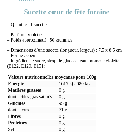
Sucette cœur de fête foraine
– Quantité : 1 sucette
– Parfum : violette
– Poids approximatif : 50 grammes
– Dimensions d’une sucette (longueur, largeur) : 7,5 x 8,5 cm
– Forme : coeur
– Ingrédients : sucre, sirop de glucose, eau, arômes : violette
(E122, E129, E151)
Valeurs nutritionnelles moyennes pour 100g
Energie
1615 kj / 680 kcal
Matières grasses
0 g
dont acides gras saturés
0 g
Glucides
95 g
dont sucres
71 g
Fibres
0 g
Protéines
0 g
Sel
0 g