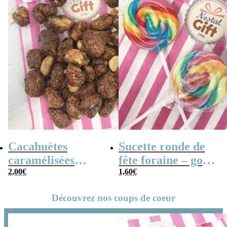
Cacahuètes
Sucette ronde de
caramélisées
fête foraine – goût
(chouchou) – 100g
2,00
€
fruit x3 – 14cm
1,60
€
Découvrez nos coups de coeur