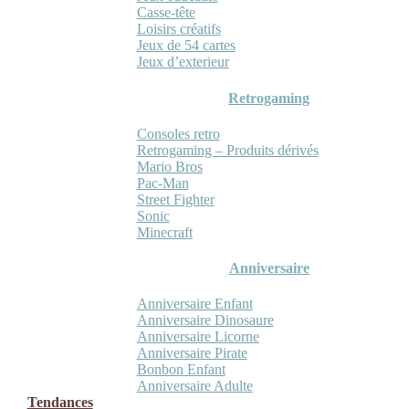
Casse-tête
Loisirs créatifs
Jeux de 54 cartes
Jeux d’exterieur
Retrogaming
Consoles retro
Retrogaming – Produits dérivés
Mario Bros
Pac-Man
Street Fighter
Sonic
Minecraft
Anniversaire
Anniversaire Enfant
Anniversaire Dinosaure
Anniversaire Licorne
Anniversaire Pirate
Bonbon Enfant
Anniversaire Adulte
Tendances