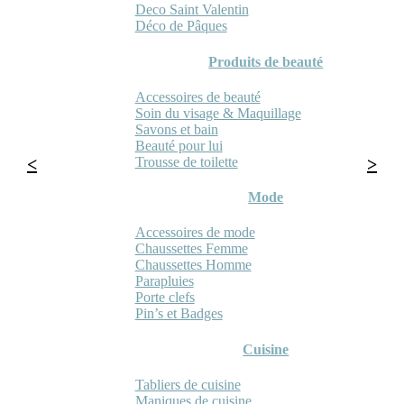
Deco Saint Valentin
Déco de Pâques
Produits de beauté
Accessoires de beauté
Soin du visage & Maquillage
Savons et bain
Beauté pour lui
Trousse de toilette
Mode
Accessoires de mode
Chaussettes Femme
Chaussettes Homme
Parapluies
Porte clefs
Pin’s et Badges
Cuisine
Tabliers de cuisine
Maniques de cuisine