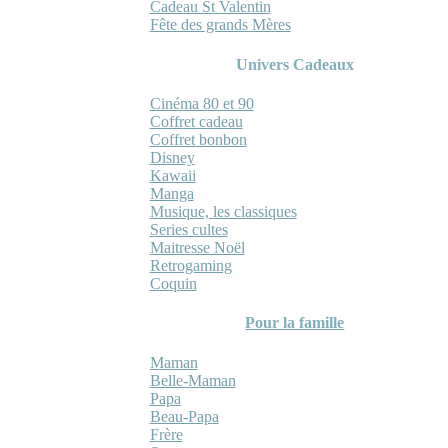
Cadeau St Valentin
Fête des grands Mères
Univers Cadeaux
Cinéma 80 et 90
Coffret cadeau
Coffret bonbon
Disney
Kawaii
Manga
Musique, les classiques
Series cultes
Maitresse Noël
Retrogaming
Coquin
Pour la famille
Maman
Belle-Maman
Papa
Beau-Papa
Frère