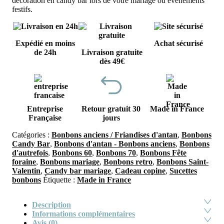
décoration en candy bar lors de votre mariage ou événements
festifs.
Expédié en moins
Achat sécurisé
de 24h
Livraison gratuite
dès 49€
Entreprise
Retour gratuit 30
Made in France
Française
jours
Catégories :
Bonbons anciens / Friandises d'antan
,
Bonbons
Candy Bar
,
Bonbons d'antan - Bonbons anciens
,
Bonbons
d'autrefois
,
Bonbons 60
,
Bonbons 70
,
Bonbons Fête
foraine
,
Bonbons mariage
,
Bonbons retro
,
Bonbons Saint-
Valentin
,
Candy bar mariage
,
Cadeau copine
,
Sucettes
bonbons
Étiquette :
Made in France
Description
Informations complémentaires
Avis (0)