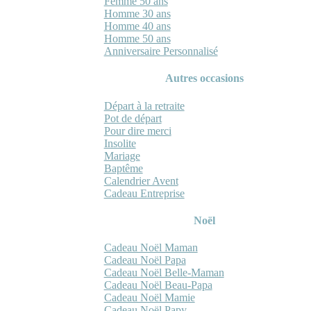
Femme 50 ans
Homme 30 ans
Homme 40 ans
Homme 50 ans
Anniversaire Personnalisé
Autres occasions
Départ à la retraite
Pot de départ
Pour dire merci
Insolite
Mariage
Baptême
Calendrier Avent
Cadeau Entreprise
Noël
Cadeau Noël Maman
Cadeau Noël Papa
Cadeau Noël Belle-Maman
Cadeau Noël Beau-Papa
Cadeau Noël Mamie
Cadeau Noël Papy