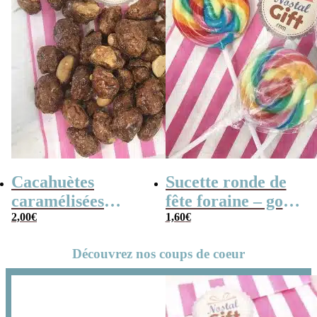
Cacahuètes
Sucette ronde de
caramélisées
fête foraine – goût
(chouchou) – 100g
2,00
€
fruit x3 – 14cm
1,60
€
Découvrez nos coups de coeur