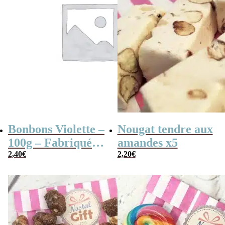
Bonbons Violette –
Nougat tendre aux
100g – Fabriqués
amandes x5
en France
2,40
€
2,20
€