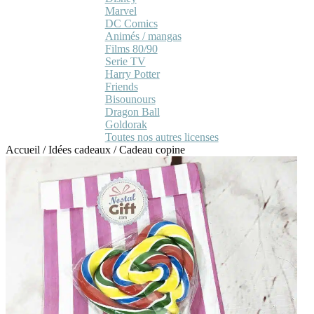
Marvel
DC Comics
Animés / mangas
Films 80/90
Serie TV
Harry Potter
Friends
Bisounours
Dragon Ball
Goldorak
Toutes nos autres licenses
Accueil
/
Idées cadeaux
/
Cadeau copine