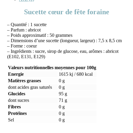
Sucette cœur de fête foraine
– Quantité : 1 sucette
– Parfum : abricot
– Poids approximatif : 50 grammes
– Dimensions d’une sucette (longueur, largeur) : 7,5 x 8,5 cm
– Forme : coeur
– Ingrédients : sucre, sirop de glucose, eau, arômes : abricot
(E102, E131, E129)
Valeurs nutritionnelles moyennes pour 100g
Energie
1615 kj / 680 kcal
Matières grasses
0 g
dont acides gras saturés
0 g
Glucides
95 g
dont sucres
71 g
Fibres
0 g
Protéines
0 g
Sel
0 g