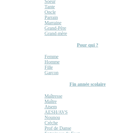
Soeur
Tante
Oncle
Parrain
Marraine
Grand-Père
Grand-mère
Pour qui ?
Femme
Homme
Fille
Garçon
Fin année scolaire
Maîtresse
Maître
Atsem
AESH/AVS
Nounou
Crèche
Prof de Danse