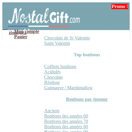
Aller
Aller
Promo !
à
au
la
contenu
navigation
Mon compte
Bonbons
Panier
Chocolats de St Valentin
Saint Valentin
Top bonbons
Coffrets bonbons
Acidulés
Chocolats
Réglisse
Guimauve / Marshmallow
Bonbons par époque
Anciens
Bonbons des années 60
Bonbons des années 70
Bonbons des années 80
Bonbons des années 90