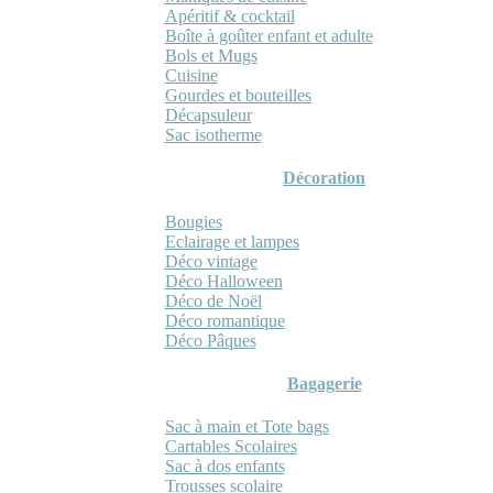
Apéritif & cocktail
Boîte à goûter enfant et adulte
Bols et Mugs
Cuisine
Gourdes et bouteilles
Décapsuleur
Sac isotherme
Décoration
Bougies
Eclairage et lampes
Déco vintage
Déco Halloween
Déco de Noël
Déco romantique
Déco Pâques
Bagagerie
Sac à main et Tote bags
Cartables Scolaires
Sac à dos enfants
Trousses scolaire