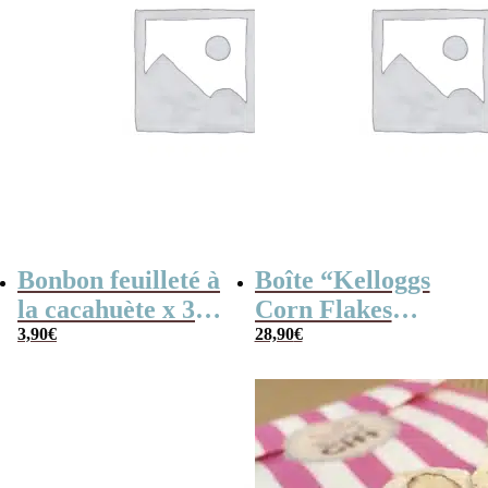
Bonbon feuilleté à
Boîte “Kelloggs
la cacahuète x 30
Corn Flakes
(170g) – Fabriqué
3,90
€
Original” remplie
28,90
€
en France
de bonbons des
années 60