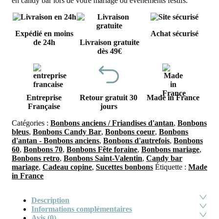
en candy bar lors de votre mariage ou événements festifs.
Expédié en moins
Achat sécurisé
de 24h
Livraison gratuite
dès 49€
Entreprise
Retour gratuit 30
Made in France
Française
jours
Catégories :
Bonbons anciens / Friandises d'antan
,
Bonbons
bleus
,
Bonbons Candy Bar
,
Bonbons coeur
,
Bonbons
d'antan - Bonbons anciens
,
Bonbons d'autrefois
,
Bonbons
60
,
Bonbons 70
,
Bonbons Fête foraine
,
Bonbons mariage
,
Bonbons retro
,
Bonbons Saint-Valentin
,
Candy bar
mariage
,
Cadeau copine
,
Sucettes bonbons
Étiquette :
Made
in France
Description
Informations complémentaires
Avis (0)