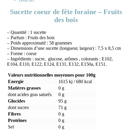
Sucette coeur de fête foraine – Fruits
des bois
– Quantité : 1 sucette
– Parfum : Fruits des bois
– Poids approximatif : 58 grammes
– Dimensions d’une sucette (longueur, largeur) : 7,5 x 8,5 cm
– Forme : coeur
– Ingrédients : sucre, glucose, arômes , colorants : E102,
E104, E110, E122, E124, E131, E132, E150a, E151.
Valeurs nutritionnelles moyennes pour 100g
Energie
1615 kj / 680 kcal
Matières grasses
0 g
dont acides gras saturés
0 g
Glucides
95 g
dont sucres
71 g
Fibres
0 g
Protéines
0 g
Sel
0 g