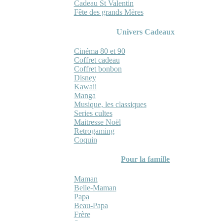
Cadeau St Valentin
Fête des grands Mères
Univers Cadeaux
Cinéma 80 et 90
Coffret cadeau
Coffret bonbon
Disney
Kawaii
Manga
Musique, les classiques
Series cultes
Maitresse Noël
Retrogaming
Coquin
Pour la famille
Maman
Belle-Maman
Papa
Beau-Papa
Frère