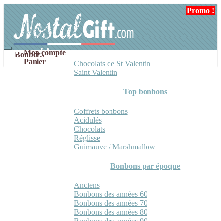
Aller
Aller
Promo !
à
au
la
contenu
navigation
Mon compte
Bonbons
Panier
Chocolats de St Valentin
Saint Valentin
Top bonbons
Coffrets bonbons
Acidulés
Chocolats
Réglisse
Guimauve / Marshmallow
Bonbons par époque
Anciens
Bonbons des années 60
Bonbons des années 70
Bonbons des années 80
Bonbons des années 90