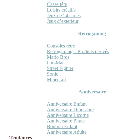
Casse-tête
Loisirs créatifs
Jeux de 54 cartes
Jeux d’exterieur
Retrogaming
Consoles retro
Retrogaming – Produits dérivés
Mario Bros
Pac-Man
Street Fighter
Sonic
Minecraft
Anniversaire
Anniversaire Enfant
Anniversaire Dinosaure
Anniversaire Licorne
Anniversaire Pirate
Bonbon Enfant
Anniversaire Adulte
Tendances