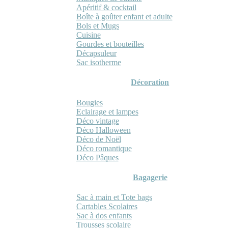
Apéritif & cocktail
Boîte à goûter enfant et adulte
Bols et Mugs
Cuisine
Gourdes et bouteilles
Décapsuleur
Sac isotherme
Décoration
Bougies
Eclairage et lampes
Déco vintage
Déco Halloween
Déco de Noël
Déco romantique
Déco Pâques
Bagagerie
Sac à main et Tote bags
Cartables Scolaires
Sac à dos enfants
Trousses scolaire