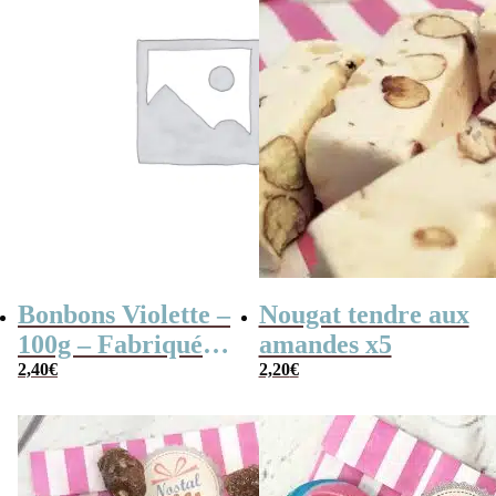
Bonbons Violette –
Nougat tendre aux
100g – Fabriqués
amandes x5
en France
2,40
€
2,20
€