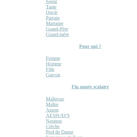
Soeur
Tante
Oncle
Parrain
Marraine
Grand-Père
Grand-mère
Pour qui ?
Femme
Homme
Fille
Garçon
Fin année scolaire
Maîtresse
Maître
Atsem
AESH/AVS
Nounou
Crèche
Prof de Danse