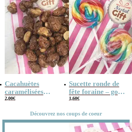
Cacahuètes
Sucette ronde de
caramélisées
fête foraine – goût
(chouchou) – 100g
2,00
€
fruit x3 – 14cm
1,60
€
Découvrez nos coups de coeur