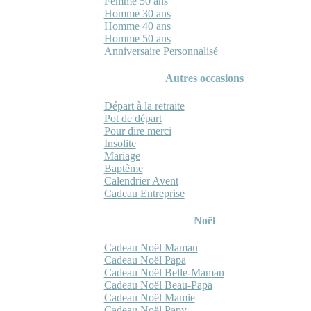
Femme 50 ans
Homme 30 ans
Homme 40 ans
Homme 50 ans
Anniversaire Personnalisé
Autres occasions
Départ à la retraite
Pot de départ
Pour dire merci
Insolite
Mariage
Baptême
Calendrier Avent
Cadeau Entreprise
Noël
Cadeau Noël Maman
Cadeau Noël Papa
Cadeau Noël Belle-Maman
Cadeau Noël Beau-Papa
Cadeau Noël Mamie
Cadeau Noël Papy