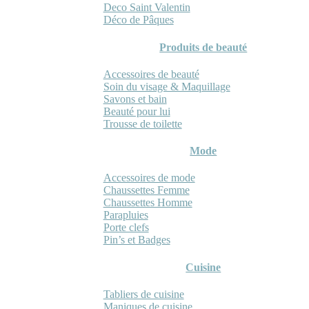
Deco Saint Valentin
Déco de Pâques
Produits de beauté
Accessoires de beauté
Soin du visage & Maquillage
Savons et bain
Beauté pour lui
Trousse de toilette
Mode
Accessoires de mode
Chaussettes Femme
Chaussettes Homme
Parapluies
Porte clefs
Pin’s et Badges
Cuisine
Tabliers de cuisine
Maniques de cuisine