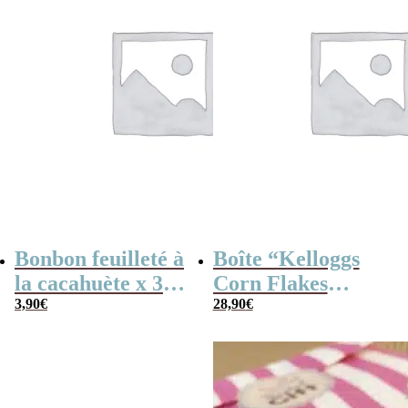
Bonbon feuilleté à
Boîte “Kelloggs
la cacahuète x 30
Corn Flakes
(170g) – Fabriqué
3,90
€
Original” remplie
28,90
€
en France
de bonbons des
années 60