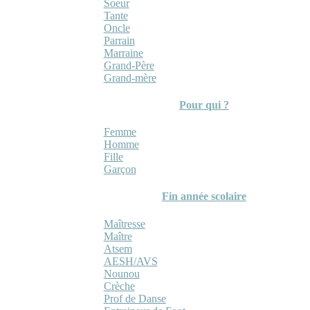
Soeur
Tante
Oncle
Parrain
Marraine
Grand-Père
Grand-mère
Pour qui ?
Femme
Homme
Fille
Garçon
Fin année scolaire
Maîtresse
Maître
Atsem
AESH/AVS
Nounou
Crèche
Prof de Danse