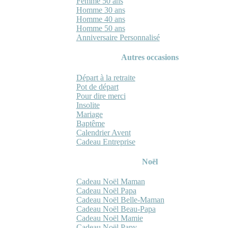
Femme 50 ans
Homme 30 ans
Homme 40 ans
Homme 50 ans
Anniversaire Personnalisé
Autres occasions
Départ à la retraite
Pot de départ
Pour dire merci
Insolite
Mariage
Baptême
Calendrier Avent
Cadeau Entreprise
Noël
Cadeau Noël Maman
Cadeau Noël Papa
Cadeau Noël Belle-Maman
Cadeau Noël Beau-Papa
Cadeau Noël Mamie
Cadeau Noël Papy