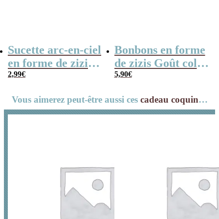
Sucette arc-en-ciel
Bonbons en forme
en forme de zizi –
de zizis Goût cola
cadeau coquin
2,99
€
– Cadeau coquin
5,90
€
Vous aimerez peut-être aussi ces
cadeau coquin
…