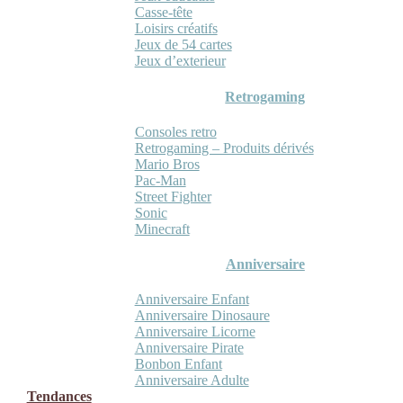
Casse-tête
Loisirs créatifs
Jeux de 54 cartes
Jeux d’exterieur
Retrogaming
Consoles retro
Retrogaming – Produits dérivés
Mario Bros
Pac-Man
Street Fighter
Sonic
Minecraft
Anniversaire
Anniversaire Enfant
Anniversaire Dinosaure
Anniversaire Licorne
Anniversaire Pirate
Bonbon Enfant
Anniversaire Adulte
Tendances