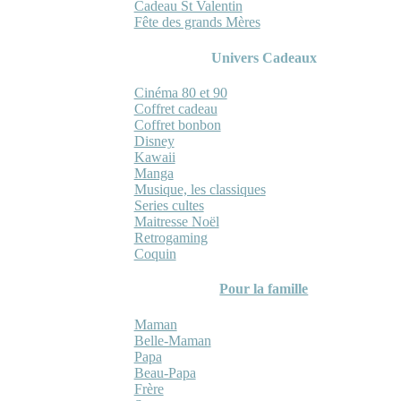
Cadeau St Valentin
Fête des grands Mères
Univers Cadeaux
Cinéma 80 et 90
Coffret cadeau
Coffret bonbon
Disney
Kawaii
Manga
Musique, les classiques
Series cultes
Maitresse Noël
Retrogaming
Coquin
Pour la famille
Maman
Belle-Maman
Papa
Beau-Papa
Frère