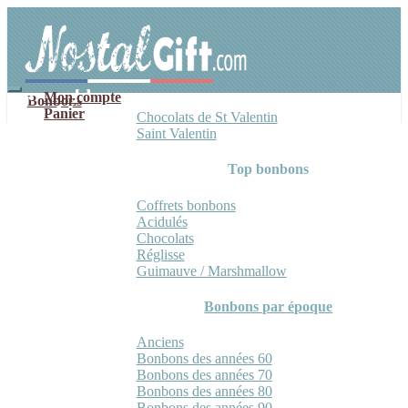
Aller
Aller
à
au
la
contenu
navigation
Mon compte
Bonbons
Panier
Chocolats de St Valentin
Saint Valentin
Top bonbons
Coffrets bonbons
Acidulés
Chocolats
Réglisse
Guimauve / Marshmallow
Bonbons par époque
Anciens
Bonbons des années 60
Bonbons des années 70
Bonbons des années 80
Bonbons des années 90