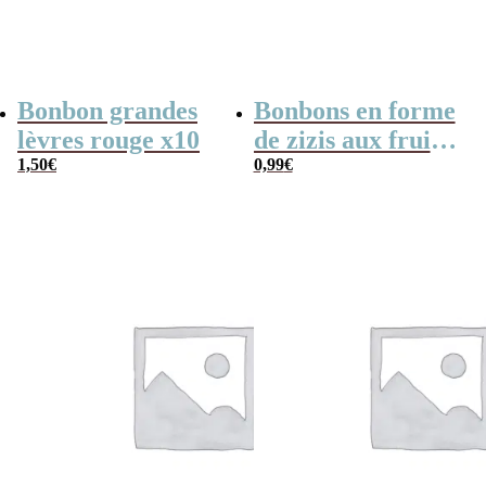
Bonbon grandes
Bonbons en forme
lèvres rouge x10
de zizis aux fruits
1,50
€
x 10 – Cadeau
0,99
€
coquin