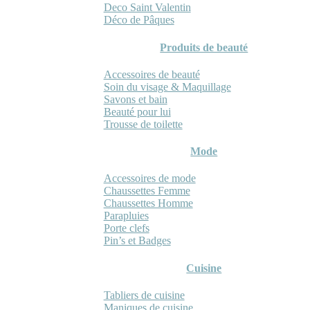
Deco Saint Valentin
Déco de Pâques
Produits de beauté
Accessoires de beauté
Soin du visage & Maquillage
Savons et bain
Beauté pour lui
Trousse de toilette
Mode
Accessoires de mode
Chaussettes Femme
Chaussettes Homme
Parapluies
Porte clefs
Pin’s et Badges
Cuisine
Tabliers de cuisine
Maniques de cuisine