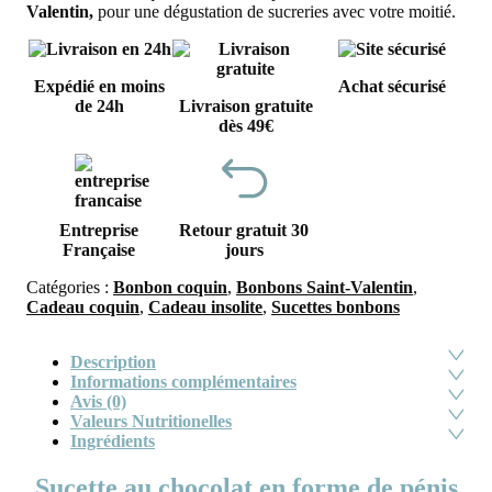
Valentin,
pour une dégustation de sucreries avec votre moitié.
Expédié en moins
Achat sécurisé
de 24h
Livraison gratuite
dès 49€
Entreprise
Retour gratuit 30
Française
jours
Catégories :
Bonbon coquin
,
Bonbons Saint-Valentin
,
Cadeau coquin
,
Cadeau insolite
,
Sucettes bonbons
Description
Informations complémentaires
Avis (0)
Valeurs Nutritionelles
Ingrédients
Sucette au chocolat en forme de pénis