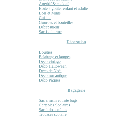
Apéritif & cocktail
Boîte à goûter enfant et adulte
Bols et Mugs
Cuisine
Gourdes et bouteilles
Décapsuleur
Sac isotherme
Décoration
Bougies
Eclairage et lampes
Déco vintage
Déco Halloween
Déco de Noël
Déco romantique
Déco Pâques
Bagagerie
Sac à main et Tote bags
Cartables Scolaires
Sac à dos enfants
Trousses scolaire