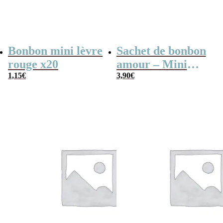
Bonbon mini lèvre
Sachet de bonbon
rouge x20
amour – Mini
1,15
€
lèvre rouge x80 –
3,90
€
My Love