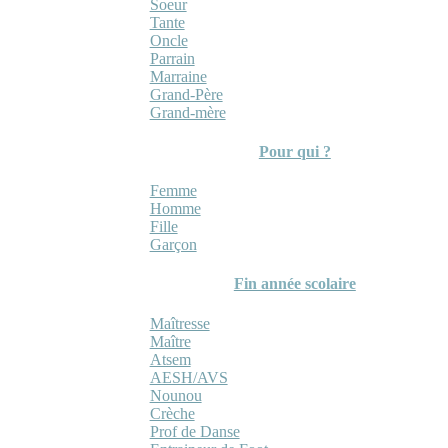
Soeur
Tante
Oncle
Parrain
Marraine
Grand-Père
Grand-mère
Pour qui ?
Femme
Homme
Fille
Garçon
Fin année scolaire
Maîtresse
Maître
Atsem
AESH/AVS
Nounou
Crèche
Prof de Danse