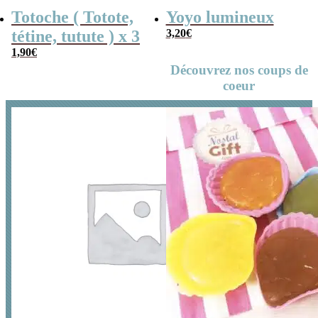
Totoche ( Totote,
Yoyo lumineux
tétine, tutute ) x 3
3,20
€
1,90
€
Découvrez nos coups de
coeur