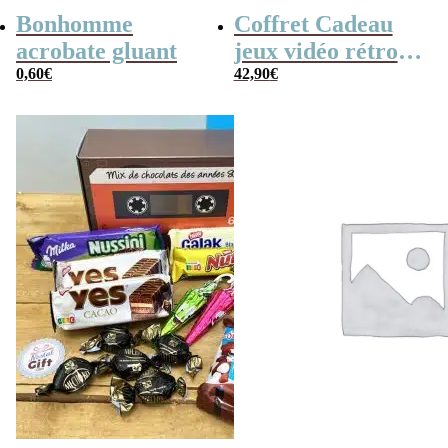
Bonhomme
Coffret Cadeau
acrobate gluant
jeux vidéo rétro
0,60
€
(avec sa console de
42,90
€
poche retro)