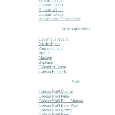
Femme 50 ans
Homme 30 ans
Homme 40 ans
Homme 50 ans
Anniversaire Personnalisé
Autres occasions
Départ à la retraite
Pot de départ
Pour dire merci
Insolite
Mariage
Baptême
Calendrier Avent
Cadeau Entreprise
Noël
Cadeau Noël Maman
Cadeau Noël Papa
Cadeau Noël Belle-Maman
Cadeau Noël Beau-Papa
Cadeau Noël Mamie
Cadeau Noël Papy