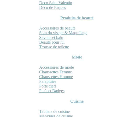
Deco Saint Valentin
Déco de Pâques
Produits de beauté
Accessoires de beauté
Soin du visage & Maquillage
Savons et bain
Beauté pour lui
Trousse de toilette
Mode
Accessoires de mode
Chaussettes Femme
Chaussettes Homme
Parapluies
Porte clefs
Pin’s et Badges
Cuisine
Tabliers de cuisine
Maniques de cuisine