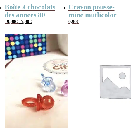
Boîte à chocolats
Crayon pousse-
des années 80
mine mutlicolor
Le
Le
19,90
€
17,90
€
0,90
€
prix
prix
initial
actuel
était :
est :
19,90€.
17,90€.