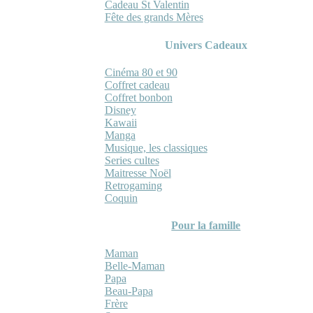
Cadeau St Valentin
Fête des grands Mères
Univers Cadeaux
Cinéma 80 et 90
Coffret cadeau
Coffret bonbon
Disney
Kawaii
Manga
Musique, les classiques
Series cultes
Maitresse Noël
Retrogaming
Coquin
Pour la famille
Maman
Belle-Maman
Papa
Beau-Papa
Frère