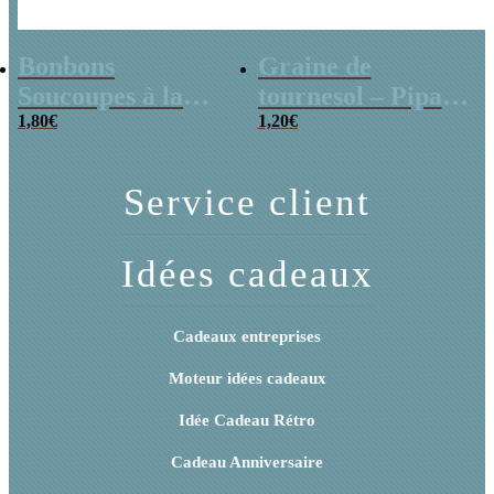
Bonbons
Graine de
Soucoupes à la
tournesol – Pipas
poudre (x20)
1,80
€
x 3
1,20
€
Service client
Idées cadeaux
Cadeaux entreprises
Moteur idées cadeaux
Idée Cadeau Rétro
Cadeau Anniversaire