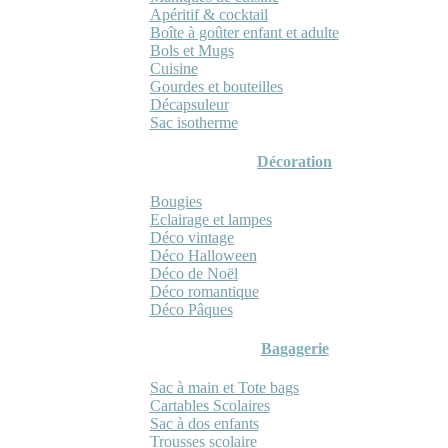
Apéritif & cocktail
Boîte à goûter enfant et adulte
Bols et Mugs
Cuisine
Gourdes et bouteilles
Décapsuleur
Sac isotherme
Décoration
Bougies
Eclairage et lampes
Déco vintage
Déco Halloween
Déco de Noël
Déco romantique
Déco Pâques
Bagagerie
Sac à main et Tote bags
Cartables Scolaires
Sac à dos enfants
Trousses scolaire