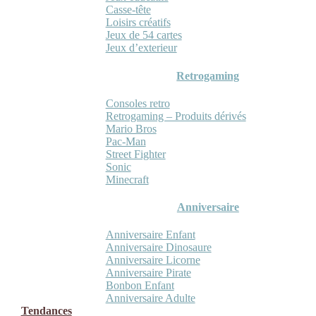
Casse-tête
Loisirs créatifs
Jeux de 54 cartes
Jeux d’exterieur
Retrogaming
Consoles retro
Retrogaming – Produits dérivés
Mario Bros
Pac-Man
Street Fighter
Sonic
Minecraft
Anniversaire
Anniversaire Enfant
Anniversaire Dinosaure
Anniversaire Licorne
Anniversaire Pirate
Bonbon Enfant
Anniversaire Adulte
Tendances