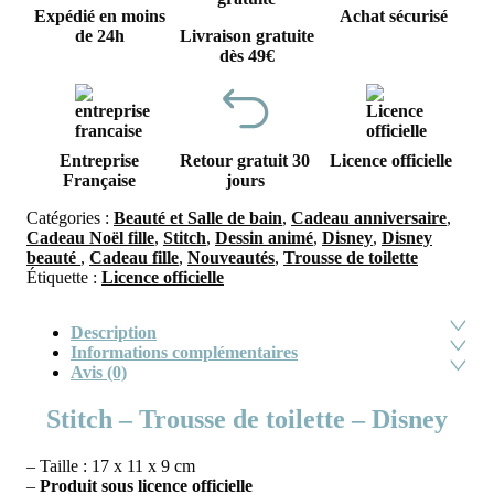
Expédié en moins
Achat sécurisé
de 24h
Livraison gratuite
dès 49€
Entreprise
Retour gratuit 30
Licence officielle
Française
jours
Catégories :
Beauté et Salle de bain
,
Cadeau anniversaire
,
Cadeau Noël fille
,
Stitch
,
Dessin animé
,
Disney
,
Disney
beauté
,
Cadeau fille
,
Nouveautés
,
Trousse de toilette
Étiquette :
Licence officielle
Description
Informations complémentaires
Avis (0)
Stitch – Trousse de toilette – Disney
– Taille : 17 x 11 x 9 cm
–
Produit sous licence officielle