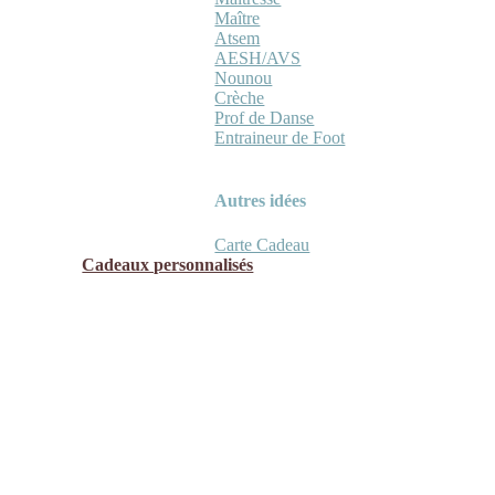
Maître
Atsem
AESH/AVS
Nounou
Crèche
Prof de Danse
Entraineur de Foot
Autres idées
Carte Cadeau
Cadeaux personnalisés