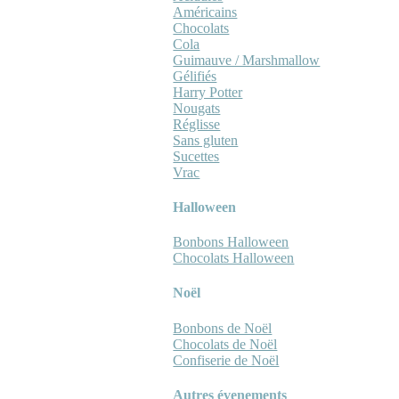
Américains
Chocolats
Cola
Guimauve / Marshmallow
Gélifiés
Harry Potter
Nougats
Réglisse
Sans gluten
Sucettes
Vrac
Halloween
Bonbons Halloween
Chocolats Halloween
Noël
Bonbons de Noël
Chocolats de Noël
Confiserie de Noël
Autres évenements