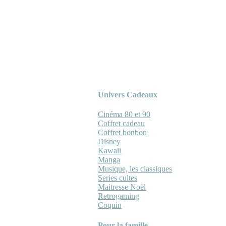
Univers Cadeaux
Cinéma 80 et 90
Coffret cadeau
Coffret bonbon
Disney
Kawaii
Manga
Musique, les classiques
Series cultes
Maitresse Noël
Retrogaming
Coquin
Pour la famille