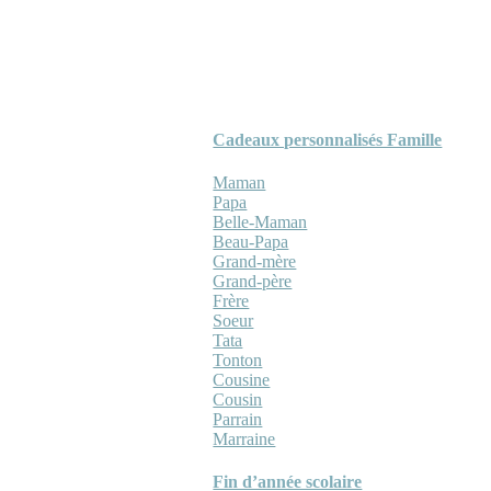
Cadeaux personnalisés Famille
Maman
Papa
Belle-Maman
Beau-Papa
Grand-mère
Grand-père
Frère
Soeur
Tata
Tonton
Cousine
Cousin
Parrain
Marraine
Fin d’année scolaire