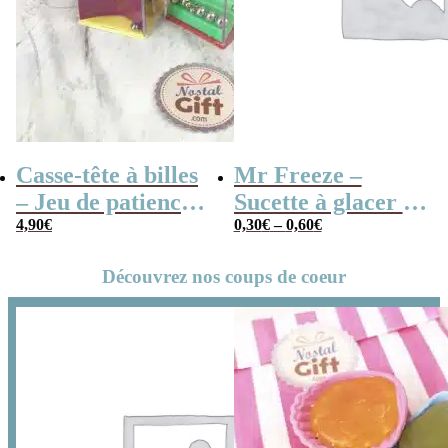
Casse-tête à billes
Mr Freeze –
– Jeu de patience
Sucette à glacer –
cube x3
4,90
€
Fraise, Cola,
0,30
€
–
0,60
€
Tropical…
Découvrez nos coups de coeur