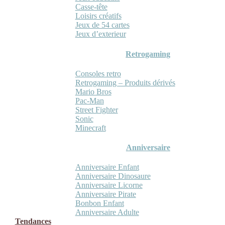
Casse-tête
Loisirs créatifs
Jeux de 54 cartes
Jeux d’exterieur
Retrogaming
Consoles retro
Retrogaming – Produits dérivés
Mario Bros
Pac-Man
Street Fighter
Sonic
Minecraft
Anniversaire
Anniversaire Enfant
Anniversaire Dinosaure
Anniversaire Licorne
Anniversaire Pirate
Bonbon Enfant
Anniversaire Adulte
Tendances