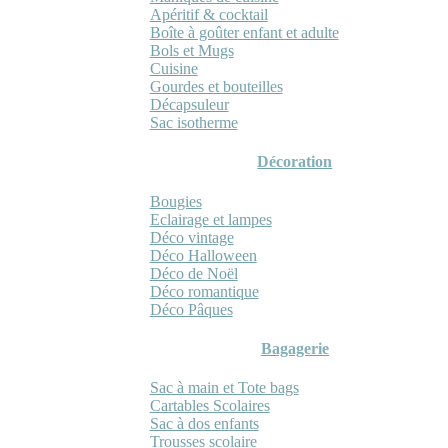
Apéritif & cocktail
Boîte à goûter enfant et adulte
Bols et Mugs
Cuisine
Gourdes et bouteilles
Décapsuleur
Sac isotherme
Décoration
Bougies
Eclairage et lampes
Déco vintage
Déco Halloween
Déco de Noël
Déco romantique
Déco Pâques
Bagagerie
Sac à main et Tote bags
Cartables Scolaires
Sac à dos enfants
Trousses scolaire