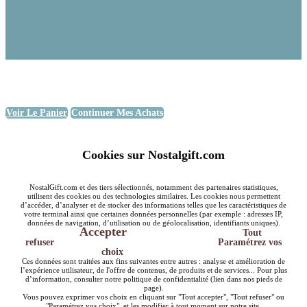
Voir Le Panier
Continuer Mes Achats
Cookies sur Nostalgift.com
NostalGift.com et des tiers sélectionnés, notamment des partenaires statistiques,
utilisent des cookies ou des technologies similaires. Les cookies nous permettent
d’accéder, d’analyser et de stocker des informations telles que les caractéristiques de
votre terminal ainsi que certaines données personnelles (par exemple : adresses IP,
données de navigation, d’utilisation ou de géolocalisation, identifiants uniques).
Accepter
Tout
refuser
Paramétrez vos
choix
Ces données sont traitées aux fins suivantes entre autres : analyse et amélioration de
l’expérience utilisateur, de l'offre de contenus, de produits et de services... Pour plus
d’information, consulter notre politique de confidentialité (lien dans nos pieds de
page).
Vous pouvez exprimer vos choix en cliquant sur "Tout accepter", "Tout refuser" ou
"Paramétrez vos choix", et les modifier à tout moment sur notre site.