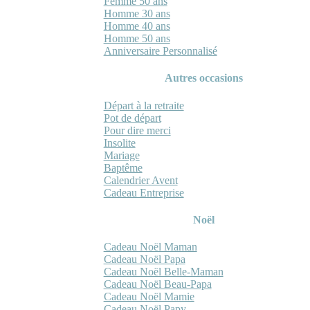
Femme 50 ans
Homme 30 ans
Homme 40 ans
Homme 50 ans
Anniversaire Personnalisé
Autres occasions
Départ à la retraite
Pot de départ
Pour dire merci
Insolite
Mariage
Baptême
Calendrier Avent
Cadeau Entreprise
Noël
Cadeau Noël Maman
Cadeau Noël Papa
Cadeau Noël Belle-Maman
Cadeau Noël Beau-Papa
Cadeau Noël Mamie
Cadeau Noël Papy