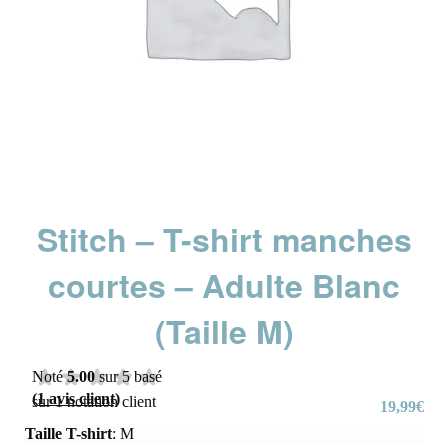
Stitch – T-shirt manches
courtes – Adulte Blanc
(Taille M)
Noté
5.00
sur 5 basé
(
1
avis client)
sur
1
notation client
19,99
€
Taille T-shirt
:
M