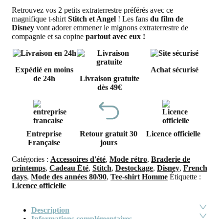
Retrouvez vos 2 petits extraterrestre préférés avec ce
magnifique t-shirt
Stitch et Angel
! Les fans
du film de
Disney
vont adorer emmener le mignons extraterrestre de
compagnie et sa copine
partout avec eux !
Expédié en moins
Achat sécurisé
de 24h
Livraison gratuite
dès 49€
Entreprise
Retour gratuit 30
Licence officielle
Française
jours
Catégories :
Accessoires d'été
,
Mode rétro
,
Braderie de
printemps
,
Cadeau Été
,
Stitch
,
Destockage
,
Disney
,
French
days
,
Mode des années 80/90
,
Tee-shirt Homme
Étiquette :
Licence officielle
Description
Informations complémentaires