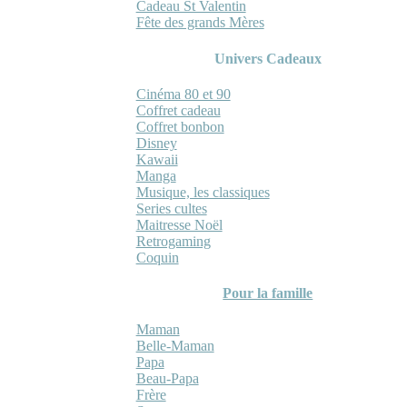
Cadeau St Valentin
Fête des grands Mères
Univers Cadeaux
Cinéma 80 et 90
Coffret cadeau
Coffret bonbon
Disney
Kawaii
Manga
Musique, les classiques
Series cultes
Maitresse Noël
Retrogaming
Coquin
Pour la famille
Maman
Belle-Maman
Papa
Beau-Papa
Frère