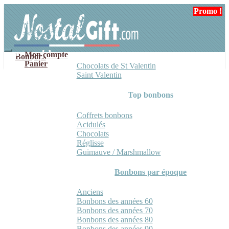
Aller
Aller
Promo !
Promo !
Promo !
Promo !
à
au
la
contenu
navigation
Mon compte
Bonbons
Panier
Chocolats de St Valentin
Saint Valentin
Top bonbons
Coffrets bonbons
Acidulés
Chocolats
Réglisse
Guimauve / Marshmallow
Bonbons par époque
Anciens
Bonbons des années 60
Bonbons des années 70
Bonbons des années 80
Bonbons des années 90