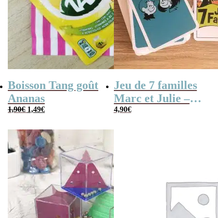
Boisson Tang goût
Jeu de 7 familles
Ananas
Marc et Julie –
Le
Le
1,90
€
1,49
€
Les meilleures
4,90
€
prix
prix
aventures
initial
actuel
était :
est :
1,90€.
1,49€.