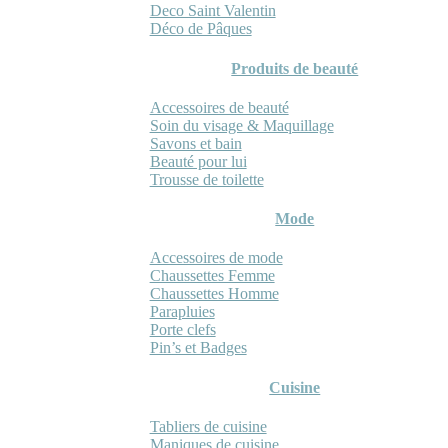
Deco Saint Valentin
Déco de Pâques
Produits de beauté
Accessoires de beauté
Soin du visage & Maquillage
Savons et bain
Beauté pour lui
Trousse de toilette
Mode
Accessoires de mode
Chaussettes Femme
Chaussettes Homme
Parapluies
Porte clefs
Pin’s et Badges
Cuisine
Tabliers de cuisine
Maniques de cuisine