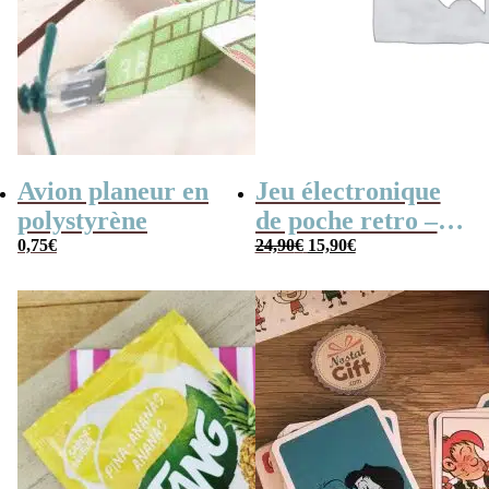
Avion planeur en
Jeu électronique
polystyrène
de poche retro –
Le
Le
0,75
€
Console vintage
24,90
€
15,90
€
prix
prix
initial
actuel
était :
est :
24,90€.
15,90€.