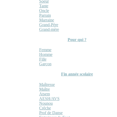
Soeur
Tante
Oncle
Parrain
Marraine
Grand-Père
Grand-mère
Pour qui ?
Femme
Homme
Fille
Garçon
Fin année scolaire
Maîtresse
Maître
Atsem
AESH/AVS
Nounou
Crèche
Prof de Danse