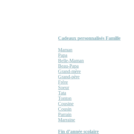
Cadeaux personnalisés Famille
Maman
Papa
Belle-Maman
Beau-Papa
Grand-mère
Grand-père
Frère
Soeur
Tata
Tonton
Cousine
Cousin
Parrain
Marraine
Fin d’année scolaire