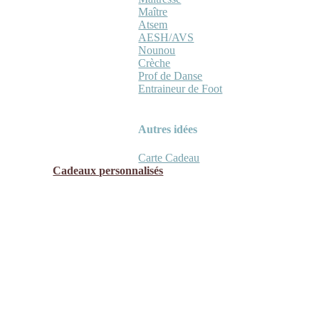
Maître
Atsem
AESH/AVS
Nounou
Crèche
Prof de Danse
Entraineur de Foot
Autres idées
Carte Cadeau
Cadeaux personnalisés