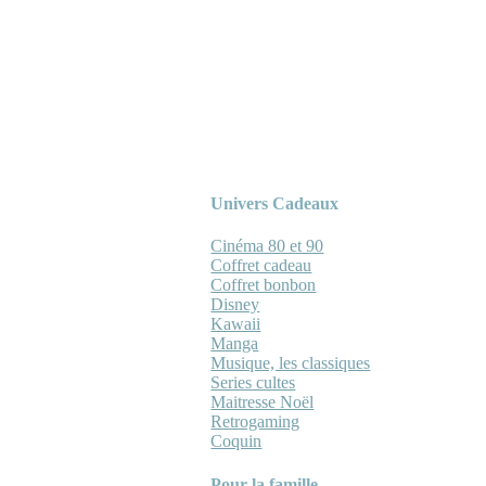
Univers Cadeaux
Cinéma 80 et 90
Coffret cadeau
Coffret bonbon
Disney
Kawaii
Manga
Musique, les classiques
Series cultes
Maitresse Noël
Retrogaming
Coquin
Pour la famille