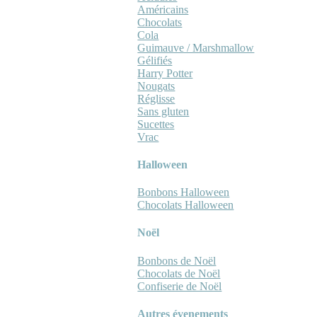
Américains
Chocolats
Cola
Guimauve / Marshmallow
Gélifiés
Harry Potter
Nougats
Réglisse
Sans gluten
Sucettes
Vrac
Halloween
Bonbons Halloween
Chocolats Halloween
Noël
Bonbons de Noël
Chocolats de Noël
Confiserie de Noël
Autres évenements