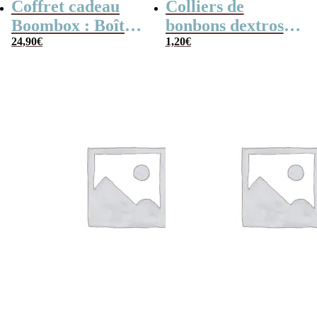
Coffret cadeau
Colliers de
Boombox : Boîte
bonbons dextrose
bonbons des
24,90
€
x2
1,20
€
années 80 –
Coffret bonbon