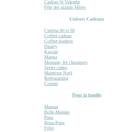
Cadeau St Valentin
Fête des grands Mères
Univers Cadeaux
Cinéma 80 et 90
Coffret cadeau
Coffret bonbon
Disney
Kawaii
Manga
Musique, les classiques
Series cultes
Maitresse Noël
Retrogaming
Coquin
Pour la famille
Maman
Belle-Maman
Papa
Beau-Papa
Frère