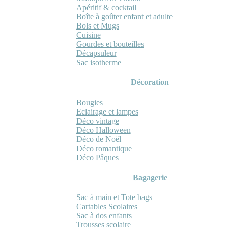
Apéritif & cocktail
Boîte à goûter enfant et adulte
Bols et Mugs
Cuisine
Gourdes et bouteilles
Décapsuleur
Sac isotherme
Décoration
Bougies
Eclairage et lampes
Déco vintage
Déco Halloween
Déco de Noël
Déco romantique
Déco Pâques
Bagagerie
Sac à main et Tote bags
Cartables Scolaires
Sac à dos enfants
Trousses scolaire