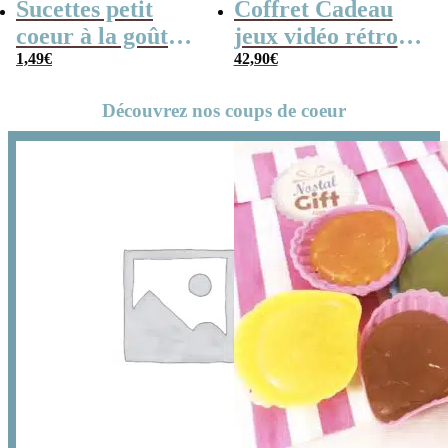
Sucettes petit
Coffret Cadeau
coeur à la goût
jeux vidéo rétro
cerise x5
1,49
€
(avec sa console de
42,90
€
poche retro)
Découvrez nos coups de coeur