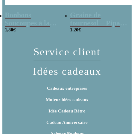
Bonbons
Graine de
Soucoupes à la
tournesol – Pipas
poudre (x20)
1,80
€
x 3
1,20
€
Service client
Idées cadeaux
Cadeaux entreprises
Moteur idées cadeaux
Idée Cadeau Rétro
Cadeau Anniversaire
Acheter Bonbons