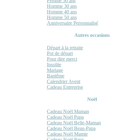
Femme 50 ans
Homme 30 ans
Homme 40 ans
Homme 50 ans
Anniversaire Personnalisé
Autres occasions
Départ à la retraite
Pot de départ
Pour dire merci
Insolite
Mariage
Baptême
Calendrier Avent
Cadeau Entreprise
Noël
Cadeau Noël Maman
Cadeau Noël Papa
Cadeau Noël Belle-Maman
Cadeau Noël Beau-Papa
Cadeau Noël Mamie
Cadeau Noël Papy