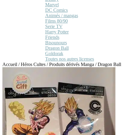
Marvel
DC Comics
Animés / mangas
Films 80/90
Serie TV
Harry Potter
Friends
Bisounours
Dragon Ball
Goldorak
Toutes nos autres licenses
Accueil
/
Héros Cultes
/
Produits dérivés Manga
/
Dragon Ball