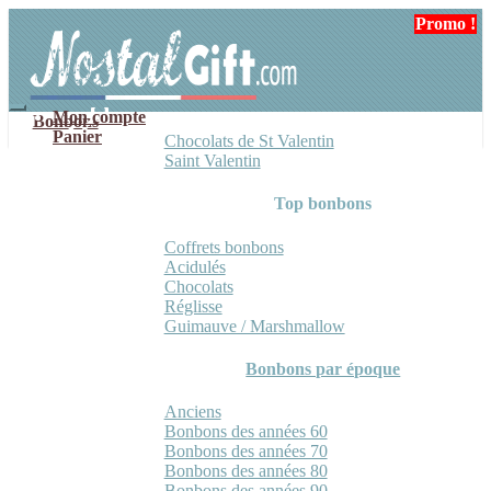
Aller
Aller
Promo !
à
au
la
contenu
navigation
Mon compte
Bonbons
Panier
Chocolats de St Valentin
Saint Valentin
Top bonbons
Coffrets bonbons
Acidulés
Chocolats
Réglisse
Guimauve / Marshmallow
Bonbons par époque
Anciens
Bonbons des années 60
Bonbons des années 70
Bonbons des années 80
Bonbons des années 90