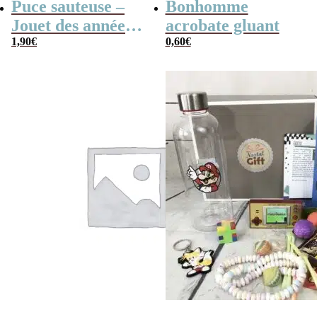
Puce sauteuse –
Bonhomme
Jouet des années
acrobate gluant
80
1,90
€
0,60
€