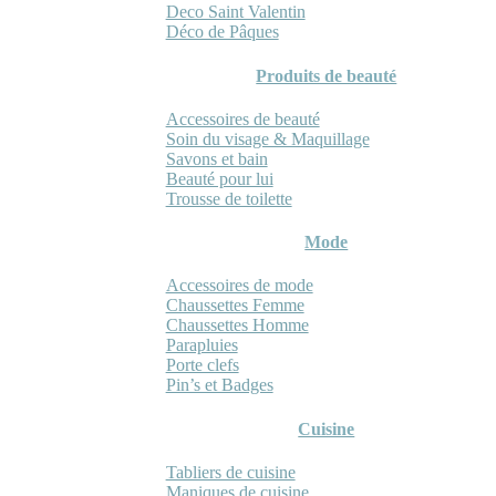
Deco Saint Valentin
Déco de Pâques
Produits de beauté
Accessoires de beauté
Soin du visage & Maquillage
Savons et bain
Beauté pour lui
Trousse de toilette
Mode
Accessoires de mode
Chaussettes Femme
Chaussettes Homme
Parapluies
Porte clefs
Pin’s et Badges
Cuisine
Tabliers de cuisine
Maniques de cuisine