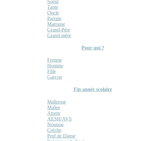
Soeur
Tante
Oncle
Parrain
Marraine
Grand-Père
Grand-mère
Pour qui ?
Femme
Homme
Fille
Garçon
Fin année scolaire
Maîtresse
Maître
Atsem
AESH/AVS
Nounou
Crèche
Prof de Danse