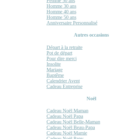
Femme 50 ans
Homme 30 ans
Homme 40 ans
Homme 50 ans
Anniversaire Personnalisé
Autres occasions
Départ à la retraite
Pot de départ
Pour dire merci
Insolite
Mariage
Baptême
Calendrier Avent
Cadeau Entreprise
Noël
Cadeau Noël Maman
Cadeau Noël Papa
Cadeau Noël Belle-Maman
Cadeau Noël Beau-Papa
Cadeau Noël Mamie
Cadeau Noël Papy