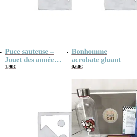
Puce sauteuse –
Bonhomme
Jouet des années
acrobate gluant
80
1,90
€
0,60
€