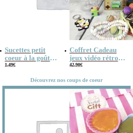
Sucettes petit
Coffret Cadeau
coeur à la goût
jeux vidéo rétro
cerise x5
1,49
€
(avec sa console de
42,90
€
poche retro)
Découvrez nos coups de coeur