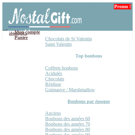
Aller
Aller
Promo !
à
au
la
contenu
navigation
Mon compte
Bonbons
Panier
Chocolats de St Valentin
Saint Valentin
Top bonbons
Coffrets bonbons
Acidulés
Chocolats
Réglisse
Guimauve / Marshmallow
Bonbons par époque
Anciens
Bonbons des années 60
Bonbons des années 70
Bonbons des années 80
Bonbons des années 90