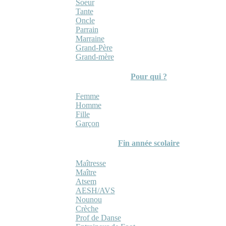
Soeur
Tante
Oncle
Parrain
Marraine
Grand-Père
Grand-mère
Pour qui ?
Femme
Homme
Fille
Garçon
Fin année scolaire
Maîtresse
Maître
Atsem
AESH/AVS
Nounou
Crèche
Prof de Danse