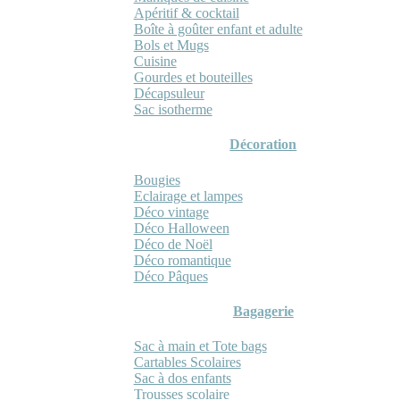
Apéritif & cocktail
Boîte à goûter enfant et adulte
Bols et Mugs
Cuisine
Gourdes et bouteilles
Décapsuleur
Sac isotherme
Décoration
Bougies
Eclairage et lampes
Déco vintage
Déco Halloween
Déco de Noël
Déco romantique
Déco Pâques
Bagagerie
Sac à main et Tote bags
Cartables Scolaires
Sac à dos enfants
Trousses scolaire