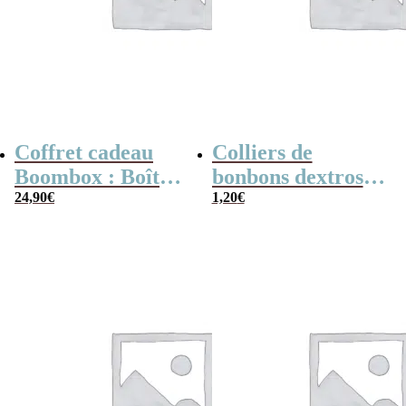
Coffret cadeau
Colliers de
Boombox : Boîte
bonbons dextrose
bonbons des
24,90
€
x2
1,20
€
années 80 –
Coffret bonbon