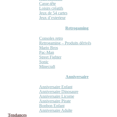
Casse-tête
Loisirs créatifs
Jeux de 54 cartes
Jeux d’exterieur
Retrogaming
Consoles retro
Retrogaming – Produits dérivés
Mario Bros
Pac-Man
Street Fighter
Sonic
Minecraft
Anniversaire
Anniversaire Enfant
Anniversaire Dinosaure
Anniversaire Licorne
Anniversaire Pirate
Bonbon Enfant
Anniversaire Adulte
Tendances