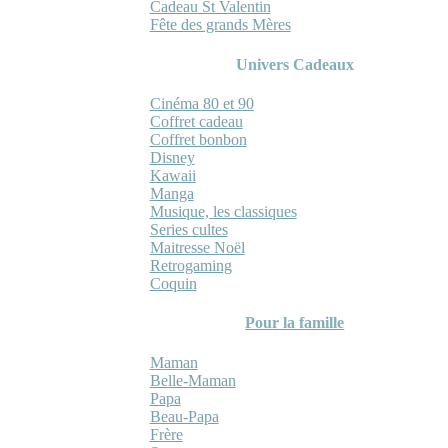
Cadeau St Valentin
Fête des grands Mères
Univers Cadeaux
Cinéma 80 et 90
Coffret cadeau
Coffret bonbon
Disney
Kawaii
Manga
Musique, les classiques
Series cultes
Maitresse Noël
Retrogaming
Coquin
Pour la famille
Maman
Belle-Maman
Papa
Beau-Papa
Frère