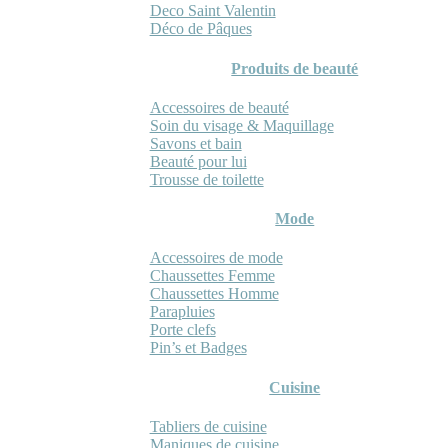
Deco Saint Valentin
Déco de Pâques
Produits de beauté
Accessoires de beauté
Soin du visage & Maquillage
Savons et bain
Beauté pour lui
Trousse de toilette
Mode
Accessoires de mode
Chaussettes Femme
Chaussettes Homme
Parapluies
Porte clefs
Pin’s et Badges
Cuisine
Tabliers de cuisine
Maniques de cuisine