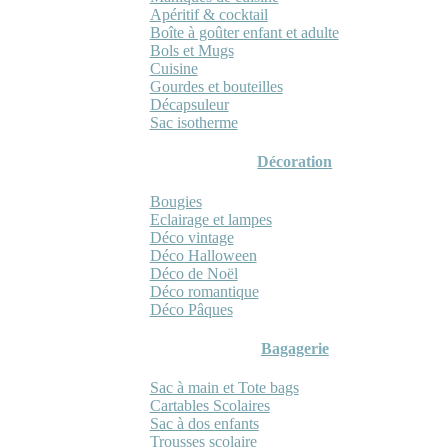
Apéritif & cocktail
Boîte à goûter enfant et adulte
Bols et Mugs
Cuisine
Gourdes et bouteilles
Décapsuleur
Sac isotherme
Décoration
Bougies
Eclairage et lampes
Déco vintage
Déco Halloween
Déco de Noël
Déco romantique
Déco Pâques
Bagagerie
Sac à main et Tote bags
Cartables Scolaires
Sac à dos enfants
Trousses scolaire