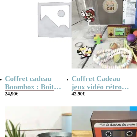
Coffret cadeau
Coffret Cadeau
Boombox : Boîte
jeux vidéo rétro
bonbons des
24,90
€
(avec sa console de
42,90
€
années 80 –
poche retro)
Coffret bonbon