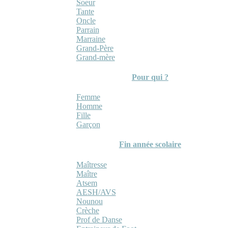
Soeur
Tante
Oncle
Parrain
Marraine
Grand-Père
Grand-mère
Pour qui ?
Femme
Homme
Fille
Garçon
Fin année scolaire
Maîtresse
Maître
Atsem
AESH/AVS
Nounou
Crèche
Prof de Danse