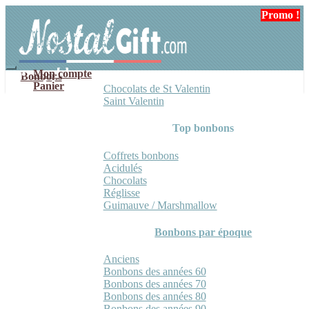
Aller
Aller
Promo !
Promo !
Promo !
Promo !
à
au
la
contenu
navigation
Mon compte
Bonbons
Panier
Chocolats de St Valentin
Saint Valentin
Top bonbons
Coffrets bonbons
Acidulés
Chocolats
Réglisse
Guimauve / Marshmallow
Bonbons par époque
Anciens
Bonbons des années 60
Bonbons des années 70
Bonbons des années 80
Bonbons des années 90