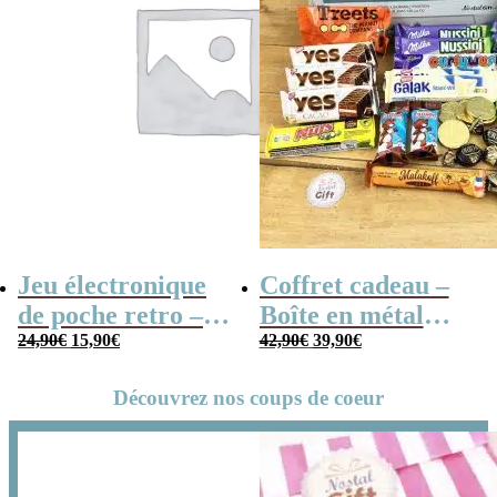
Jeu électronique
Coffret cadeau –
de poche retro –
Boîte en métal
Le
Le
Le
Le
Console vintage
24,90
€
15,90
€
cassette –
42,90
€
39,90
€
prix
prix
prix
prix
Chocolats des
initial
actuel
initial
actuel
Découvrez nos coups de coeur
était :
est :
était :
est :
années 80 – grand
24,90€.
15,90€.
42,90€.
39,90€.
coffret chocolat
original