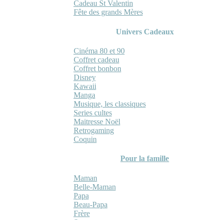
Cadeau St Valentin
Fête des grands Mères
Univers Cadeaux
Cinéma 80 et 90
Coffret cadeau
Coffret bonbon
Disney
Kawaii
Manga
Musique, les classiques
Series cultes
Maitresse Noël
Retrogaming
Coquin
Pour la famille
Maman
Belle-Maman
Papa
Beau-Papa
Frère