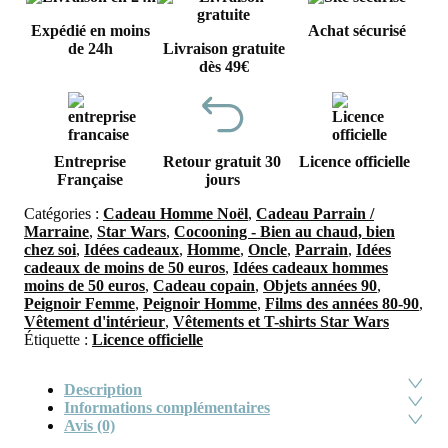
Expédié en moins
Achat sécurisé
de 24h
Livraison gratuite
dès 49€
Entreprise
Retour gratuit 30
Licence officielle
Française
jours
Catégories :
Cadeau Homme Noël
,
Cadeau Parrain /
Marraine
,
Star Wars
,
Cocooning - Bien au chaud, bien
chez soi
,
Idées cadeaux
,
Homme
,
Oncle
,
Parrain
,
Idées
cadeaux de moins de 50 euros
,
Idées cadeaux hommes
moins de 50 euros
,
Cadeau copain
,
Objets années 90
,
Peignoir Femme
,
Peignoir Homme
,
Films des années 80-90
,
Vêtement d'intérieur
,
Vêtements et T-shirts Star Wars
Étiquette :
Licence officielle
Description
Informations complémentaires
Avis (0)