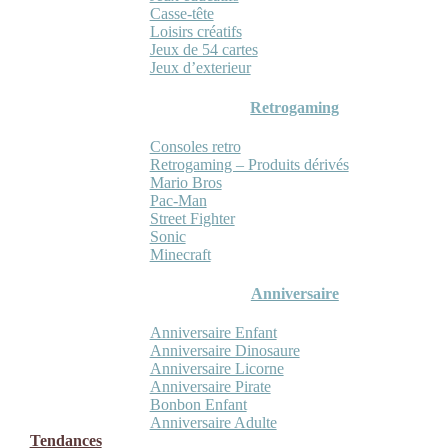
Casse-tête
Loisirs créatifs
Jeux de 54 cartes
Jeux d’exterieur
Retrogaming
Consoles retro
Retrogaming – Produits dérivés
Mario Bros
Pac-Man
Street Fighter
Sonic
Minecraft
Anniversaire
Anniversaire Enfant
Anniversaire Dinosaure
Anniversaire Licorne
Anniversaire Pirate
Bonbon Enfant
Anniversaire Adulte
Tendances