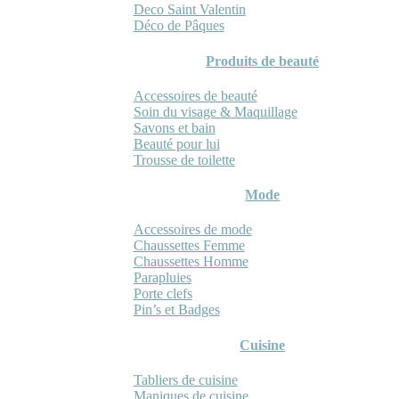
Deco Saint Valentin
Déco de Pâques
Produits de beauté
Accessoires de beauté
Soin du visage & Maquillage
Savons et bain
Beauté pour lui
Trousse de toilette
Mode
Accessoires de mode
Chaussettes Femme
Chaussettes Homme
Parapluies
Porte clefs
Pin’s et Badges
Cuisine
Tabliers de cuisine
Maniques de cuisine