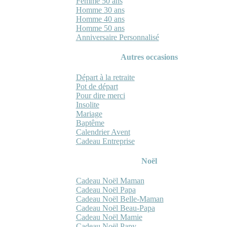
Femme 50 ans
Homme 30 ans
Homme 40 ans
Homme 50 ans
Anniversaire Personnalisé
Autres occasions
Départ à la retraite
Pot de départ
Pour dire merci
Insolite
Mariage
Baptême
Calendrier Avent
Cadeau Entreprise
Noël
Cadeau Noël Maman
Cadeau Noël Papa
Cadeau Noël Belle-Maman
Cadeau Noël Beau-Papa
Cadeau Noël Mamie
Cadeau Noël Papy