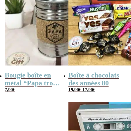
Bougie boîte en
Boîte à chocolats
métal “Papa trop
des années 80
Le
Le
cool” (gris)
7,90
€
19,90
€
17,90
€
prix
prix
initial
actuel
était :
est :
19,90€.
17,90€.