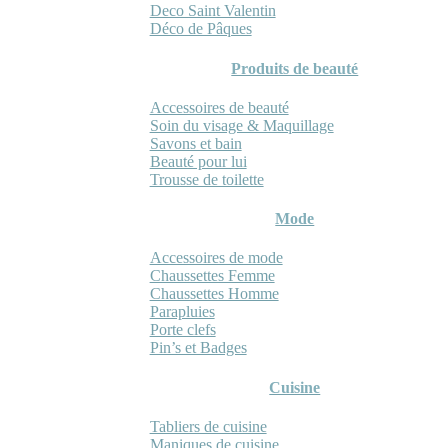
Deco Saint Valentin
Déco de Pâques
Produits de beauté
Accessoires de beauté
Soin du visage & Maquillage
Savons et bain
Beauté pour lui
Trousse de toilette
Mode
Accessoires de mode
Chaussettes Femme
Chaussettes Homme
Parapluies
Porte clefs
Pin’s et Badges
Cuisine
Tabliers de cuisine
Maniques de cuisine