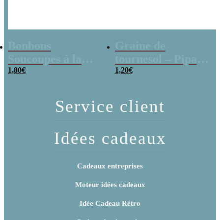
Bonbons
Graine de
Soucoupes à la
tournesol – Pipas
poudre (x20)
1,80
€
x 3
1,20
€
Service client
Idées cadeaux
Cadeaux entreprises
Moteur idées cadeaux
Idée Cadeau Rétro