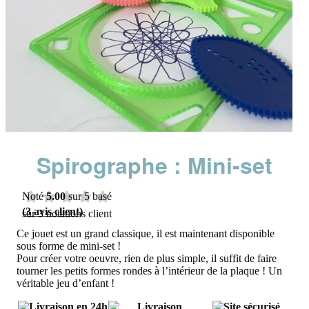
Spirographe : Mini-set
Noté
5.00
sur 5 basé
(
3
avis client)
sur
3
notations client
Ce jouet est un grand classique, il est maintenant disponible
sous forme de mini-set !
Pour créer votre oeuvre, rien de plus simple, il suffit de faire
tourner les petits formes rondes à l’intérieur de la plaque ! Un
véritable jeu d’enfant !