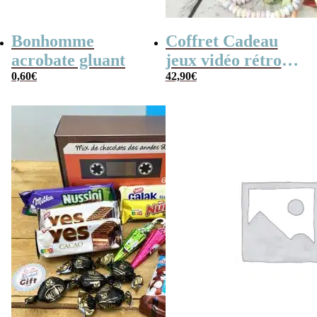
Bonhomme
Coffret Cadeau
acrobate gluant
jeux vidéo rétro
0,60
€
(avec sa console de
42,90
€
poche retro)