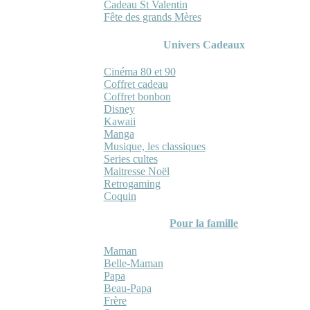
Cadeau St Valentin
Fête des grands Mères
Univers Cadeaux
Cinéma 80 et 90
Coffret cadeau
Coffret bonbon
Disney
Kawaii
Manga
Musique, les classiques
Series cultes
Maitresse Noël
Retrogaming
Coquin
Pour la famille
Maman
Belle-Maman
Papa
Beau-Papa
Frère