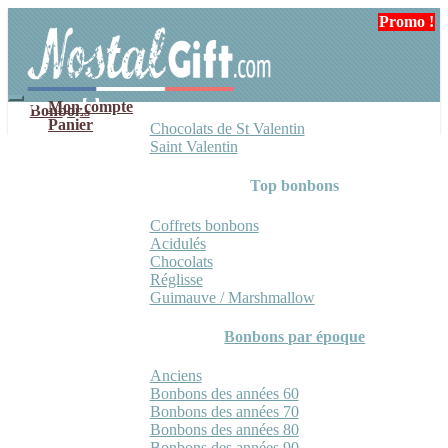
Aller
Aller
Promo !
Promo !
à
au
la
contenu
navigation
Mon compte
Bonbons
Panier
Chocolats de St Valentin
Saint Valentin
Top bonbons
Coffrets bonbons
Acidulés
Chocolats
Réglisse
Guimauve / Marshmallow
Bonbons par époque
Anciens
Bonbons des années 60
Bonbons des années 70
Bonbons des années 80
Bonbons des années 90