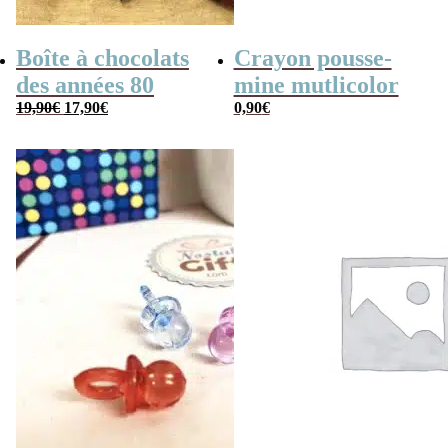
Boîte à chocolats
Crayon pousse-
des années 80
mine mutlicolor
Le
Le
19,90
€
17,90
€
0,90
€
prix
prix
initial
actuel
était :
est :
19,90€.
17,90€.