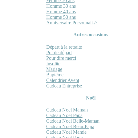
Femme 50 ans
Homme 30 ans
Homme 40 ans
Homme 50 ans
Anniversaire Personnalisé
Autres occasions
Départ à la retraite
Pot de départ
Pour dire merci
Insolite
Mariage
Baptême
Calendrier Avent
Cadeau Entreprise
Noël
Cadeau Noël Maman
Cadeau Noël Papa
Cadeau Noël Belle-Maman
Cadeau Noël Beau-Papa
Cadeau Noël Mamie
Cadeau Noël Papy