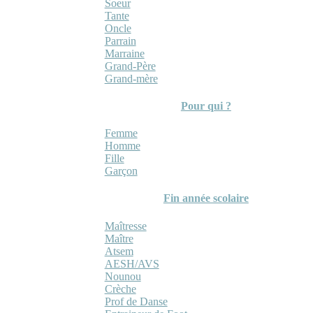
Soeur
Tante
Oncle
Parrain
Marraine
Grand-Père
Grand-mère
Pour qui ?
Femme
Homme
Fille
Garçon
Fin année scolaire
Maîtresse
Maître
Atsem
AESH/AVS
Nounou
Crèche
Prof de Danse