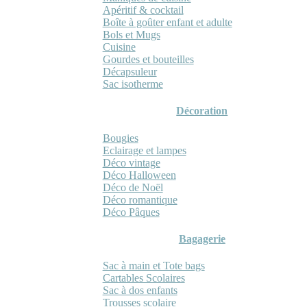
Apéritif & cocktail
Boîte à goûter enfant et adulte
Bols et Mugs
Cuisine
Gourdes et bouteilles
Décapsuleur
Sac isotherme
Décoration
Bougies
Eclairage et lampes
Déco vintage
Déco Halloween
Déco de Noël
Déco romantique
Déco Pâques
Bagagerie
Sac à main et Tote bags
Cartables Scolaires
Sac à dos enfants
Trousses scolaire