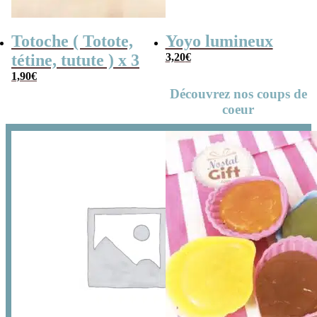
Totoche ( Totote,
Yoyo lumineux
tétine, tutute ) x 3
3,20
€
1,90
€
Découvrez nos coups de
coeur