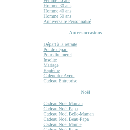
Femme 50 ans
Homme 30 ans
Homme 40 ans
Homme 50 ans
Anniversaire Personnalisé
Autres occasions
Départ à la retraite
Pot de départ
Pour dire merci
Insolite
Mariage
Baptême
Calendrier Avent
Cadeau Entreprise
Noël
Cadeau Noël Maman
Cadeau Noël Papa
Cadeau Noël Belle-Maman
Cadeau Noël Beau-Papa
Cadeau Noël Mamie
Cadeau Noël Papy