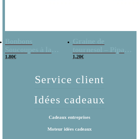
Bonbons
Graine de
Soucoupes à la
tournesol – Pipas
poudre (x20)
1,80
€
x 3
1,20
€
Service client
Idées cadeaux
Cadeaux entreprises
Moteur idées cadeaux