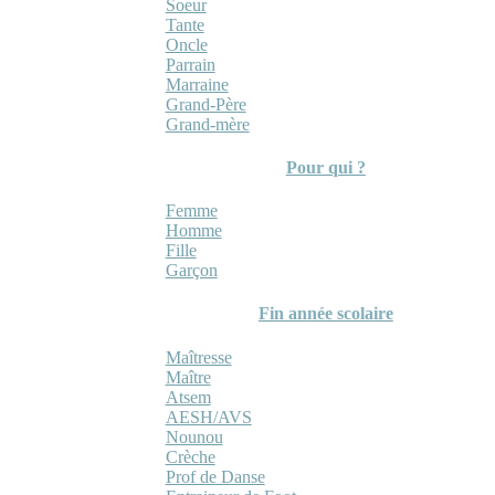
Soeur
Tante
Oncle
Parrain
Marraine
Grand-Père
Grand-mère
Pour qui ?
Femme
Homme
Fille
Garçon
Fin année scolaire
Maîtresse
Maître
Atsem
AESH/AVS
Nounou
Crèche
Prof de Danse