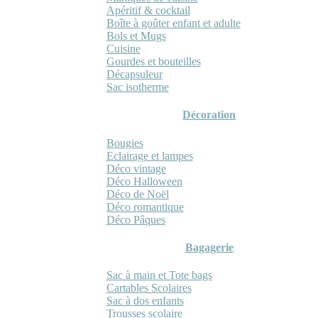
Apéritif & cocktail
Boîte à goûter enfant et adulte
Bols et Mugs
Cuisine
Gourdes et bouteilles
Décapsuleur
Sac isotherme
Décoration
Bougies
Eclairage et lampes
Déco vintage
Déco Halloween
Déco de Noël
Déco romantique
Déco Pâques
Bagagerie
Sac à main et Tote bags
Cartables Scolaires
Sac à dos enfants
Trousses scolaire