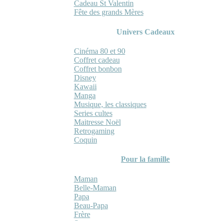
Cadeau St Valentin
Fête des grands Mères
Univers Cadeaux
Cinéma 80 et 90
Coffret cadeau
Coffret bonbon
Disney
Kawaii
Manga
Musique, les classiques
Series cultes
Maitresse Noël
Retrogaming
Coquin
Pour la famille
Maman
Belle-Maman
Papa
Beau-Papa
Frère