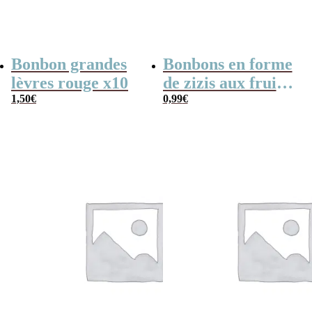
Bonbon grandes
Bonbons en forme
lèvres rouge x10
de zizis aux fruits
1,50
€
x 10 – Cadeau
0,99
€
coquin