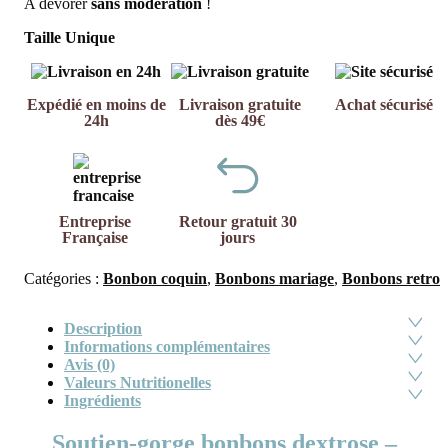
A dévorer
sans modération
!
Taille Unique
Expédié en moins de
Livraison gratuite
Achat sécurisé
24h
dès 49€
Entreprise
Retour gratuit 30
Française
jours
Catégories :
Bonbon coquin
,
Bonbons mariage
,
Bonbons retro
Description
Informations complémentaires
Avis (0)
Valeurs Nutritionelles
Ingrédients
Soutien-gorge bonbons dextrose –