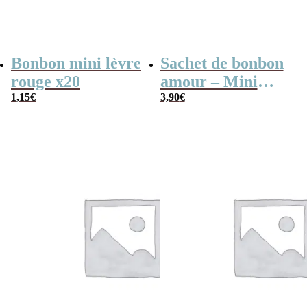
Bonbon mini lèvre
Sachet de bonbon
rouge x20
amour – Mini
1,15
€
lèvre rouge x80 –
3,90
€
My Love