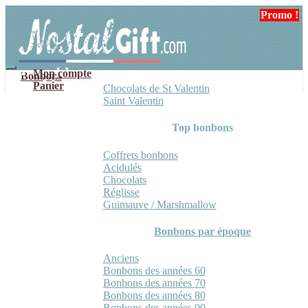
Aller
Aller
Promo !
à
au
la
contenu
navigation
Mon compte
Bonbons
Panier
Chocolats de St Valentin
Saint Valentin
Top bonbons
Coffrets bonbons
Acidulés
Chocolats
Réglisse
Guimauve / Marshmallow
Bonbons par époque
Anciens
Bonbons des années 60
Bonbons des années 70
Bonbons des années 80
Bonbons des années 90