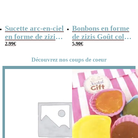
Sucette arc-en-ciel
Bonbons en forme
en forme de zizi –
de zizis Goût cola
cadeau coquin
2,99
€
– Cadeau coquin
5,90
€
Découvrez nos coups de coeur