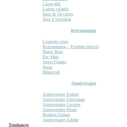
Casse-tête
Loisirs créatifs
Jeux de 54 cartes
Jeux d’exterieur
Retrogaming
Consoles retro
Retrogaming – Produits dérivés
Mario Bros
Pac-Man
Street Fighter
Sonic
Minecraft
Anniversaire
Anniversaire Enfant
Anniversaire Dinosaure
Anniversaire Licorne
Anniversaire Pirate
Bonbon Enfant
Anniversaire Adulte
Tendances