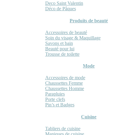
Deco Saint Valentin
Déco de Pâques
Produits de beauté
Accessoires de beauté
Soin du visage & Maquillage
Savons et bain
Beauté pour lui
Trousse de toilette
Mode
Accessoires de mode
Chaussettes Femme
Chaussettes Homme
Parapluies
Porte clefs
Pin’s et Badges
Cuisine
Tabliers de cuisine
Maniques de cuisine