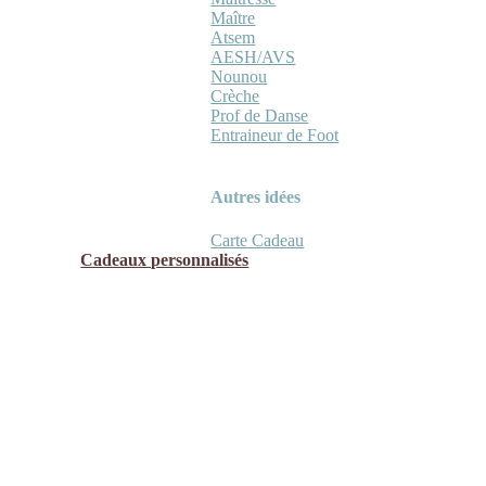
Maître
Atsem
AESH/AVS
Nounou
Crèche
Prof de Danse
Entraineur de Foot
Autres idées
Carte Cadeau
Cadeaux personnalisés