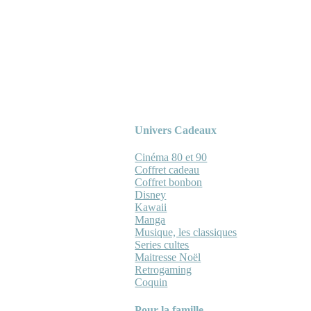
Univers Cadeaux
Cinéma 80 et 90
Coffret cadeau
Coffret bonbon
Disney
Kawaii
Manga
Musique, les classiques
Series cultes
Maitresse Noël
Retrogaming
Coquin
Pour la famille