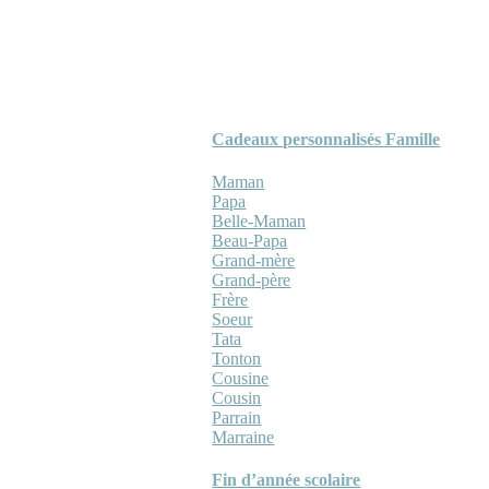
Cadeaux personnalisés Famille
Maman
Papa
Belle-Maman
Beau-Papa
Grand-mère
Grand-père
Frère
Soeur
Tata
Tonton
Cousine
Cousin
Parrain
Marraine
Fin d’année scolaire