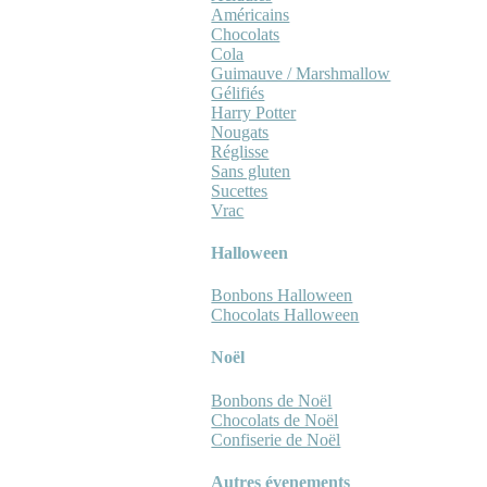
Américains
Chocolats
Cola
Guimauve / Marshmallow
Gélifiés
Harry Potter
Nougats
Réglisse
Sans gluten
Sucettes
Vrac
Halloween
Bonbons Halloween
Chocolats Halloween
Noël
Bonbons de Noël
Chocolats de Noël
Confiserie de Noël
Autres évenements