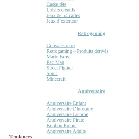
Casse-tête
Loisirs créatifs
Jeux de 54 cartes
Jeux d’exterieur
Retrogaming
Consoles retro
Retrogaming – Produits dérivés
Mario Bros
Pac-Man
Street Fighter
Sonic
Minecraft
Anniversaire
Anniversaire Enfant
Anniversaire Dinosaure
Anniversaire Licorne
Anniversaire Pirate
Bonbon Enfant
Anniversaire Adulte
Tendances