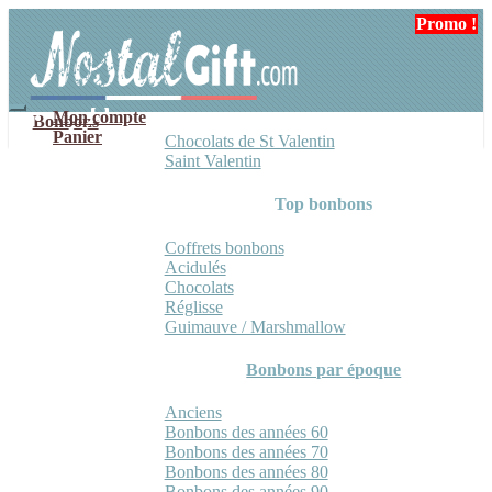
Aller
Aller
Promo !
à
au
la
contenu
navigation
Mon compte
Bonbons
Panier
Chocolats de St Valentin
Saint Valentin
Top bonbons
Coffrets bonbons
Acidulés
Chocolats
Réglisse
Guimauve / Marshmallow
Bonbons par époque
Anciens
Bonbons des années 60
Bonbons des années 70
Bonbons des années 80
Bonbons des années 90