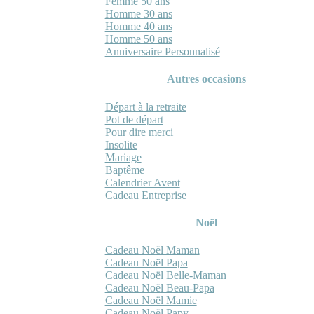
Femme 50 ans
Homme 30 ans
Homme 40 ans
Homme 50 ans
Anniversaire Personnalisé
Autres occasions
Départ à la retraite
Pot de départ
Pour dire merci
Insolite
Mariage
Baptême
Calendrier Avent
Cadeau Entreprise
Noël
Cadeau Noël Maman
Cadeau Noël Papa
Cadeau Noël Belle-Maman
Cadeau Noël Beau-Papa
Cadeau Noël Mamie
Cadeau Noël Papy