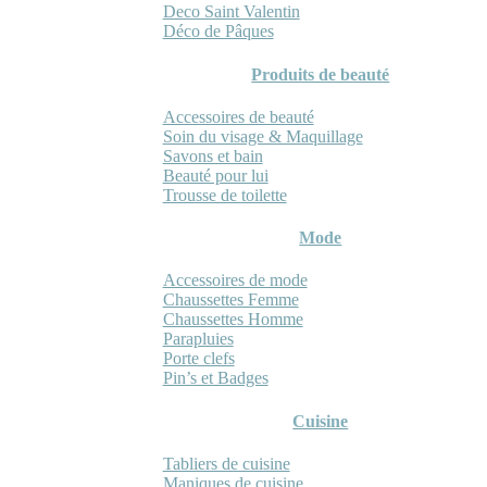
Deco Saint Valentin
Déco de Pâques
Produits de beauté
Accessoires de beauté
Soin du visage & Maquillage
Savons et bain
Beauté pour lui
Trousse de toilette
Mode
Accessoires de mode
Chaussettes Femme
Chaussettes Homme
Parapluies
Porte clefs
Pin’s et Badges
Cuisine
Tabliers de cuisine
Maniques de cuisine