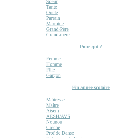
Soeur
Tante
Oncle
Parrain
Marraine
Grand-Père
Grand-mère
Pour qui ?
Femme
Homme
Fille
Garçon
Fin année scolaire
Maîtresse
Maître
Atsem
AESH/AVS
Nounou
Crèche
Prof de Danse