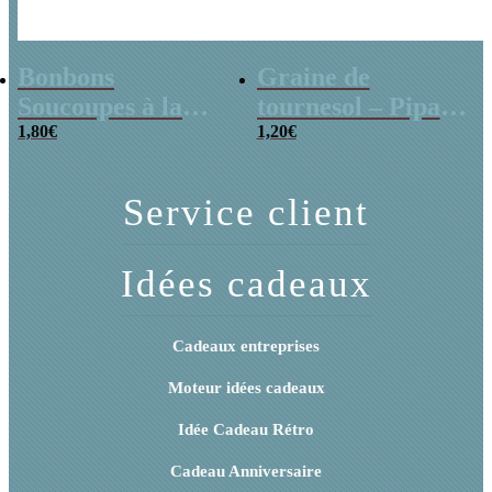
Bonbons
Graine de
Soucoupes à la
tournesol – Pipas
poudre (x20)
1,80
€
x 3
1,20
€
Service client
Idées cadeaux
Cadeaux entreprises
Moteur idées cadeaux
Idée Cadeau Rétro
Cadeau Anniversaire