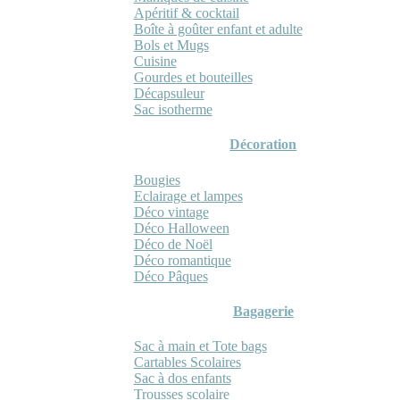
Apéritif & cocktail
Boîte à goûter enfant et adulte
Bols et Mugs
Cuisine
Gourdes et bouteilles
Décapsuleur
Sac isotherme
Décoration
Bougies
Eclairage et lampes
Déco vintage
Déco Halloween
Déco de Noël
Déco romantique
Déco Pâques
Bagagerie
Sac à main et Tote bags
Cartables Scolaires
Sac à dos enfants
Trousses scolaire