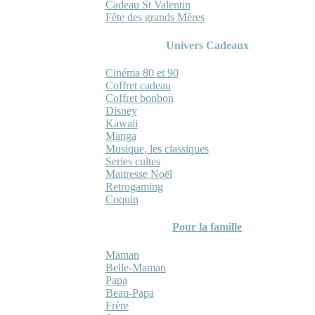
Cadeau St Valentin
Fête des grands Mères
Univers Cadeaux
Cinéma 80 et 90
Coffret cadeau
Coffret bonbon
Disney
Kawaii
Manga
Musique, les classiques
Series cultes
Maitresse Noël
Retrogaming
Coquin
Pour la famille
Maman
Belle-Maman
Papa
Beau-Papa
Frère