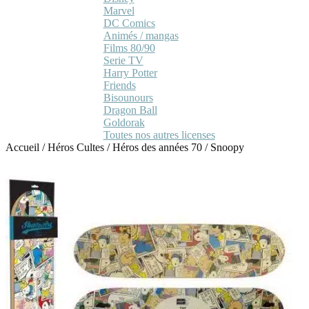
Marvel
DC Comics
Animés / mangas
Films 80/90
Serie TV
Harry Potter
Friends
Bisounours
Dragon Ball
Goldorak
Toutes nos autres licenses
Accueil
/
Héros Cultes
/
Héros des années 70
/
Snoopy