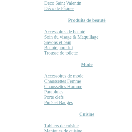
Deco Saint Valentin
Déco de Pâques
Produits de beauté
Accessoires de beauté
Soin du visage & Maquillage
Savons et bain
Beauté pour lui
Trousse de toilette
Mode
Accessoires de mode
Chaussettes Femme
Chaussettes Homme
Parapluies
Porte clefs
Pin’s et Badges
Cuisine
Tabliers de cuisine
Maniques de cuisine