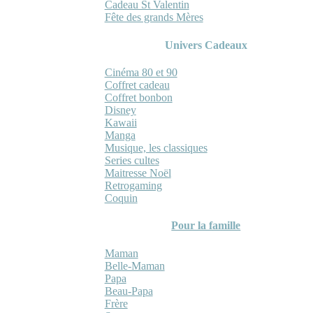
Cadeau St Valentin
Fête des grands Mères
Univers Cadeaux
Cinéma 80 et 90
Coffret cadeau
Coffret bonbon
Disney
Kawaii
Manga
Musique, les classiques
Series cultes
Maitresse Noël
Retrogaming
Coquin
Pour la famille
Maman
Belle-Maman
Papa
Beau-Papa
Frère