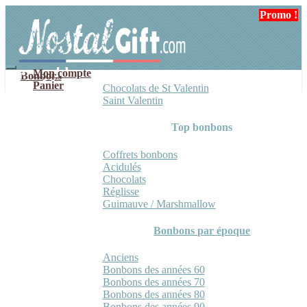
Aller
Aller
Promo !
à
au
la
contenu
navigation
Mon compte
Bonbons
Panier
Chocolats de St Valentin
Saint Valentin
Top bonbons
Coffrets bonbons
Acidulés
Chocolats
Réglisse
Guimauve / Marshmallow
Bonbons par époque
Anciens
Bonbons des années 60
Bonbons des années 70
Bonbons des années 80
Bonbons des années 90