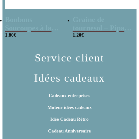
Bonbons
Graine de
Soucoupes à la
tournesol – Pipas
poudre (x20)
1,80
€
x 3
1,20
€
Service client
Idées cadeaux
Cadeaux entreprises
Moteur idées cadeaux
Idée Cadeau Rétro
Cadeau Anniversaire