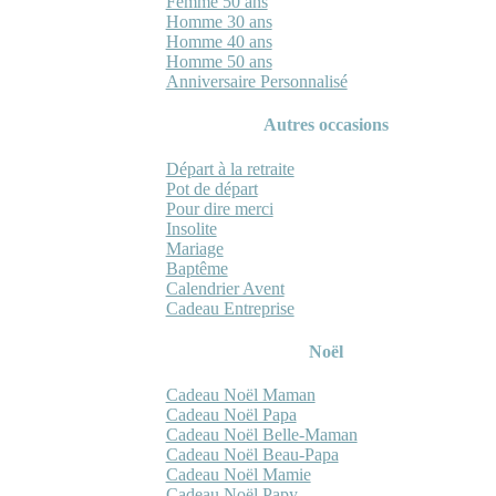
Femme 50 ans
Homme 30 ans
Homme 40 ans
Homme 50 ans
Anniversaire Personnalisé
Autres occasions
Départ à la retraite
Pot de départ
Pour dire merci
Insolite
Mariage
Baptême
Calendrier Avent
Cadeau Entreprise
Noël
Cadeau Noël Maman
Cadeau Noël Papa
Cadeau Noël Belle-Maman
Cadeau Noël Beau-Papa
Cadeau Noël Mamie
Cadeau Noël Papy