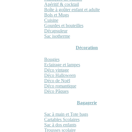
Apéritif & cocktail
Boîte à goûter enfant et adulte
Bols et Mugs
Cuisine
Gourdes et bouteilles
Décapsuleur
Sac isotherme
Décoration
Bougies
Eclairage et lampes
Déco vintage
Déco Halloween
Déco de Noël
Déco romantique
Déco Pâques
Bagagerie
Sac à main et Tote bags
Cartables Scolaires
Sac à dos enfants
Trousses scolaire