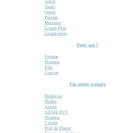
Soeur
Tante
Oncle
Parrain
Marraine
Grand-Père
Grand-mère
Pour qui ?
Femme
Homme
Fille
Garçon
Fin année scolaire
Maîtresse
Maître
Atsem
AESH/AVS
Nounou
Crèche
Prof de Danse