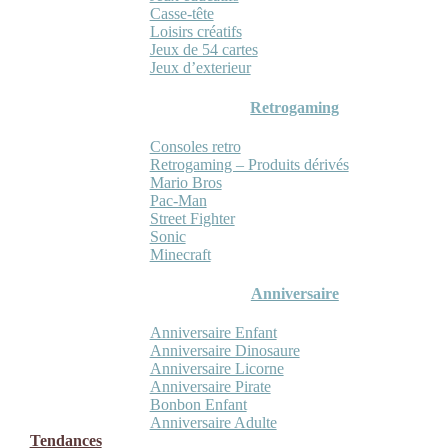
Casse-tête
Loisirs créatifs
Jeux de 54 cartes
Jeux d’exterieur
Retrogaming
Consoles retro
Retrogaming – Produits dérivés
Mario Bros
Pac-Man
Street Fighter
Sonic
Minecraft
Anniversaire
Anniversaire Enfant
Anniversaire Dinosaure
Anniversaire Licorne
Anniversaire Pirate
Bonbon Enfant
Anniversaire Adulte
Tendances