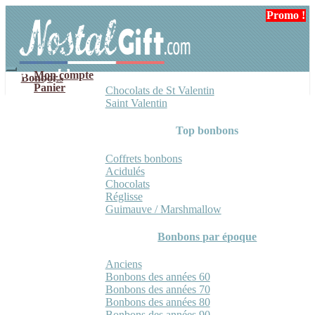
Aller
Aller
Promo !
Promo !
à
au
la
contenu
navigation
Mon compte
Bonbons
Panier
Chocolats de St Valentin
Saint Valentin
Top bonbons
Coffrets bonbons
Acidulés
Chocolats
Réglisse
Guimauve / Marshmallow
Bonbons par époque
Anciens
Bonbons des années 60
Bonbons des années 70
Bonbons des années 80
Bonbons des années 90