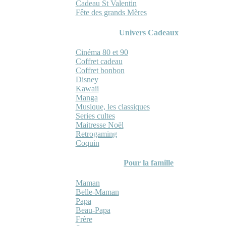
Cadeau St Valentin
Fête des grands Mères
Univers Cadeaux
Cinéma 80 et 90
Coffret cadeau
Coffret bonbon
Disney
Kawaii
Manga
Musique, les classiques
Series cultes
Maitresse Noël
Retrogaming
Coquin
Pour la famille
Maman
Belle-Maman
Papa
Beau-Papa
Frère