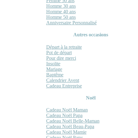
Femme 50 ans
Homme 30 ans
Homme 40 ans
Homme 50 ans
Anniversaire Personnalisé
Autres occasions
Départ à la retraite
Pot de départ
Pour dire merci
Insolite
Mariage
Baptême
Calendrier Avent
Cadeau Entreprise
Noël
Cadeau Noël Maman
Cadeau Noël Papa
Cadeau Noël Belle-Maman
Cadeau Noël Beau-Papa
Cadeau Noël Mamie
Cadeau Noël Papy