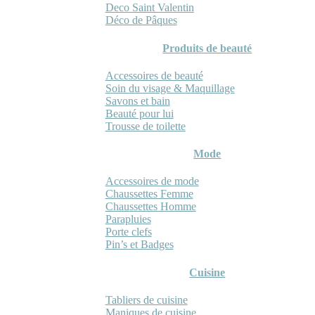
Deco Saint Valentin
Déco de Pâques
Produits de beauté
Accessoires de beauté
Soin du visage & Maquillage
Savons et bain
Beauté pour lui
Trousse de toilette
Mode
Accessoires de mode
Chaussettes Femme
Chaussettes Homme
Parapluies
Porte clefs
Pin’s et Badges
Cuisine
Tabliers de cuisine
Maniques de cuisine