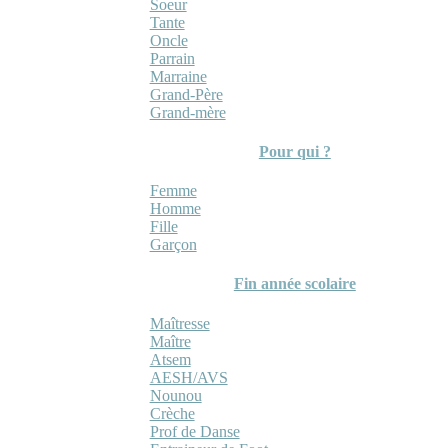
Soeur
Tante
Oncle
Parrain
Marraine
Grand-Père
Grand-mère
Pour qui ?
Femme
Homme
Fille
Garçon
Fin année scolaire
Maîtresse
Maître
Atsem
AESH/AVS
Nounou
Crèche
Prof de Danse