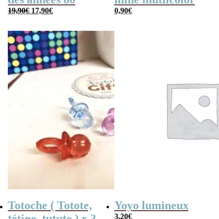
Le
Le
19,90
€
17,90
€
0,90
€
prix
prix
initial
actuel
était :
est :
19,90€.
17,90€.
Totoche ( Totote,
Yoyo lumineux
tétine, tutute ) x 3
3,20
€