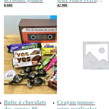
0,60
€
(avec sa console de
42,90
€
poche retro)
Boîte à chocolats
Crayon pousse-
des années 80
mine mutlicolor