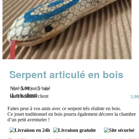
Serpent articulé en bois
Noté
5.00
sur 5 basé
(
1
avis client)
sur
1
notation client
3,90
Faites peur à vos amis avec ce serpent très réaliste en bois.
Ce jouet traditionnel en bois pourra également décorer la chambre
d’un petit aventurier !