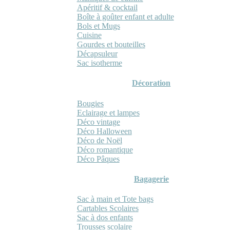
Apéritif & cocktail
Boîte à goûter enfant et adulte
Bols et Mugs
Cuisine
Gourdes et bouteilles
Décapsuleur
Sac isotherme
Décoration
Bougies
Eclairage et lampes
Déco vintage
Déco Halloween
Déco de Noël
Déco romantique
Déco Pâques
Bagagerie
Sac à main et Tote bags
Cartables Scolaires
Sac à dos enfants
Trousses scolaire