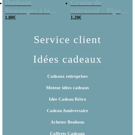
Bonbons
Graine de
Soucoupes à la
tournesol – Pipas
poudre (x20)
1,80
€
x 3
1,20
€
Service client
Idées cadeaux
Cadeaux entreprises
Moteur idées cadeaux
Idée Cadeau Rétro
Cadeau Anniversaire
Acheter Bonbons
Coffrets Cadeaux