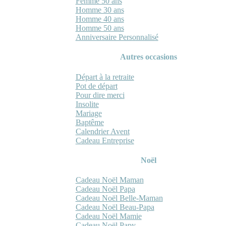
Femme 50 ans
Homme 30 ans
Homme 40 ans
Homme 50 ans
Anniversaire Personnalisé
Autres occasions
Départ à la retraite
Pot de départ
Pour dire merci
Insolite
Mariage
Baptême
Calendrier Avent
Cadeau Entreprise
Noël
Cadeau Noël Maman
Cadeau Noël Papa
Cadeau Noël Belle-Maman
Cadeau Noël Beau-Papa
Cadeau Noël Mamie
Cadeau Noël Papy