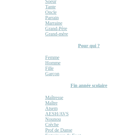
Soeur
Tante
Oncle
Parrain
Marraine
Grand-Père
Grand-mère
Pour qui ?
Femme
Homme
Fille
Garçon
Fin année scolaire
Maîtresse
Maître
Atsem
AESH/AVS
Nounou
Crèche
Prof de Danse