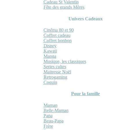
Cadeau St Valentin
Fête des grands Mères
Univers Cadeaux
Cinéma 80 et 90
Coffret cadeau
Coffret bonbon
Disney
Kawaii
Manga
Musique, les classiques
Series cultes
Maitresse Noël
Retrogaming
Coquin
Pour la famille
Maman
Belle-Maman
Papa
Beau-Papa
Frère