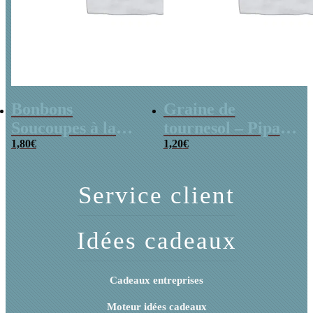
Bonbons
Graine de
Soucoupes à la
tournesol – Pipas
poudre (x20)
1,80
€
x 3
1,20
€
Service client
Idées cadeaux
Cadeaux entreprises
Moteur idées cadeaux