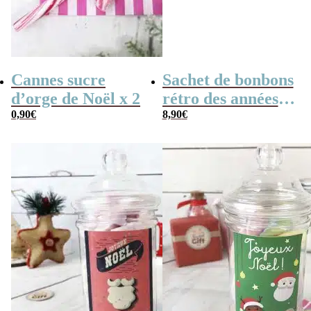
Cannes sucre
Sachet de bonbons
d’orge de Noël x 2
rétro des années
0,90
€
70
8,90
€