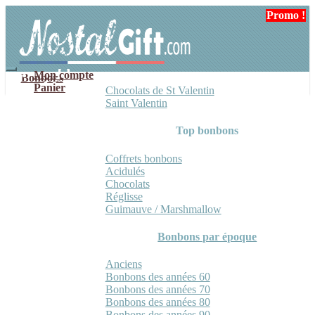
Aller
Aller
Promo !
à
au
la
contenu
navigation
Mon compte
Bonbons
Panier
Chocolats de St Valentin
Saint Valentin
Top bonbons
Coffrets bonbons
Acidulés
Chocolats
Réglisse
Guimauve / Marshmallow
Bonbons par époque
Anciens
Bonbons des années 60
Bonbons des années 70
Bonbons des années 80
Bonbons des années 90