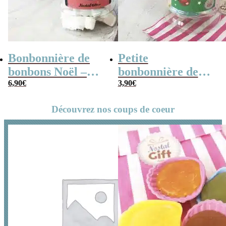
Bonbonnière de
Petite
bonbons Noël –
bonbonnière de
Jesus meringue x
6,90
€
Noël – 20 Bonbons
3,90
€
40
soucoupes à la
Découvrez nos coups de coeur
poudre