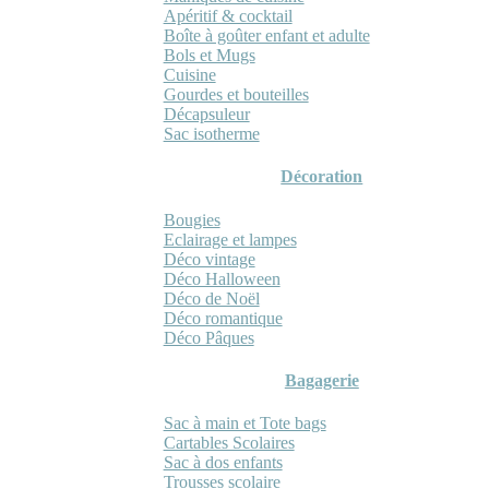
Apéritif & cocktail
Boîte à goûter enfant et adulte
Bols et Mugs
Cuisine
Gourdes et bouteilles
Décapsuleur
Sac isotherme
Décoration
Bougies
Eclairage et lampes
Déco vintage
Déco Halloween
Déco de Noël
Déco romantique
Déco Pâques
Bagagerie
Sac à main et Tote bags
Cartables Scolaires
Sac à dos enfants
Trousses scolaire