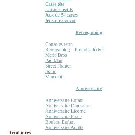
Casse-tête
Loisirs créatifs
Jeux de 54 cartes
Jeux d’exterieur
Retrogaming
Consoles retro
Retrogaming – Produits dérivés
Mario Bros
Pac-Man
Street Fighter
Sonic
Minecraft
Anniversaire
Anniversaire Enfant
Anniversaire Dinosaure
Anniversaire Licorne
Anniversaire Pirate
Bonbon Enfant
Anniversaire Adulte
Tendances