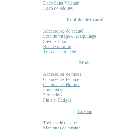
Deco Saint Valentin
Déco de Pâques
Produits de beauté
Accessoires de beauté
Soin du visage & Maquillage
Savons et bain
Beauté pour lui
Trousse de toilette
Mode
Accessoires de mode
Chaussettes Femme
Chaussettes Homme
Parapluies
Porte clefs
Pin’s et Badges
Cuisine
Tabliers de cuisine
Maniques de cuisine