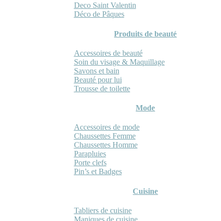
Deco Saint Valentin
Déco de Pâques
Produits de beauté
Accessoires de beauté
Soin du visage & Maquillage
Savons et bain
Beauté pour lui
Trousse de toilette
Mode
Accessoires de mode
Chaussettes Femme
Chaussettes Homme
Parapluies
Porte clefs
Pin’s et Badges
Cuisine
Tabliers de cuisine
Maniques de cuisine