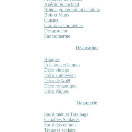
Apéritif & cocktail
Boîte à goûter enfant et adulte
Bols et Mugs
Cuisine
Gourdes et bouteilles
Décapsuleur
Sac isotherme
Décoration
Bougies
Eclairage et lampes
Déco vintage
Déco Halloween
Déco de Noël
Déco romantique
Déco Pâques
Bagagerie
Sac à main et Tote bags
Cartables Scolaires
Sac à dos enfants
Trousses scolaire