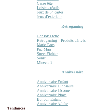
Casse-tête
Loisirs créatifs
Jeux de 54 cartes
Jeux d’exterieur
Retrogaming
Consoles retro
Retrogaming – Produits dérivés
Mario Bros
Pac-Man
Street Fighter
Sonic
Minecraft
Anniversaire
Anniversaire Enfant
Anniversaire Dinosaure
Anniversaire Licorne
Anniversaire Pirate
Bonbon Enfant
Anniversaire Adulte
Tendances