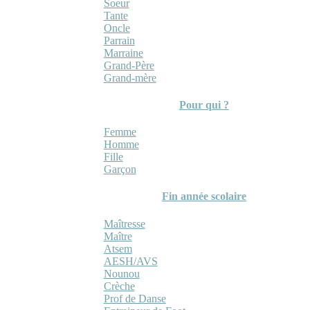
Soeur
Tante
Oncle
Parrain
Marraine
Grand-Père
Grand-mère
Pour qui ?
Femme
Homme
Fille
Garçon
Fin année scolaire
Maîtresse
Maître
Atsem
AESH/AVS
Nounou
Crèche
Prof de Danse