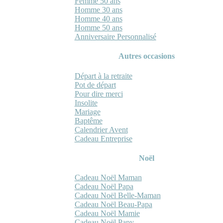
Femme 50 ans
Homme 30 ans
Homme 40 ans
Homme 50 ans
Anniversaire Personnalisé
Autres occasions
Départ à la retraite
Pot de départ
Pour dire merci
Insolite
Mariage
Baptême
Calendrier Avent
Cadeau Entreprise
Noël
Cadeau Noël Maman
Cadeau Noël Papa
Cadeau Noël Belle-Maman
Cadeau Noël Beau-Papa
Cadeau Noël Mamie
Cadeau Noël Papy