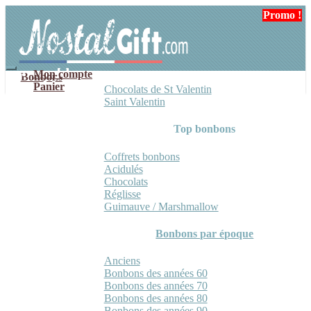
Aller
Aller
Promo !
à
au
la
contenu
navigation
Mon compte
Bonbons
Panier
Chocolats de St Valentin
Saint Valentin
Top bonbons
Coffrets bonbons
Acidulés
Chocolats
Réglisse
Guimauve / Marshmallow
Bonbons par époque
Anciens
Bonbons des années 60
Bonbons des années 70
Bonbons des années 80
Bonbons des années 90