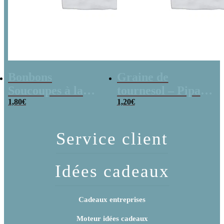
Bonbons
Graine de
Soucoupes à la
tournesol – Pipas
poudre (x20)
1,80
€
x 3
1,20
€
Service client
Idées cadeaux
Cadeaux entreprises
Moteur idées cadeaux