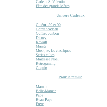
Cadeau St Valentin
Fête des grands Mères
Univers Cadeaux
Cinéma 80 et 90
Coffret cadeau
Coffret bonbon
Disney
Kawaii
Manga
Musique, les classiques
Series cultes
Maitresse Noël
Retrogaming
Coquin
Pour la famille
Maman
Belle-Maman
Papa
Beau-Papa
Frère