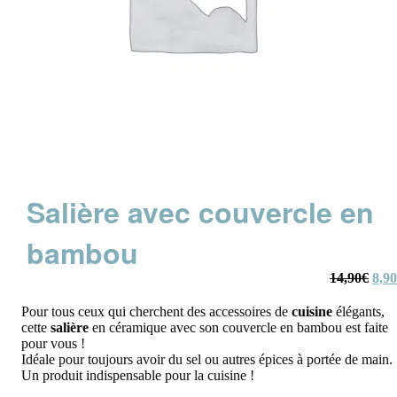
Salière avec couvercle en
bambou
Le
14,90
€
8,90
prix
initi
était
Pour tous ceux qui cherchent des accessoires de
cuisine
élégants,
14,9
cette
salière
en céramique avec son couvercle en bambou est faite
pour vous !
Idéale pour toujours avoir du sel ou autres épices à portée de main.
Un produit indispensable pour la cuisine !