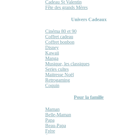
Cadeau St Valentin
Fête des grands Mères
Univers Cadeaux
Cinéma 80 et 90
Coffret cadeau
Coffret bonbon
Disney
Kawaii
Manga
Musique, les classiques
Series cultes
Maitresse Noël
Retrogaming
Coquin
Pour la famille
Maman
Belle-Maman
Papa
Beau-Papa
Frère