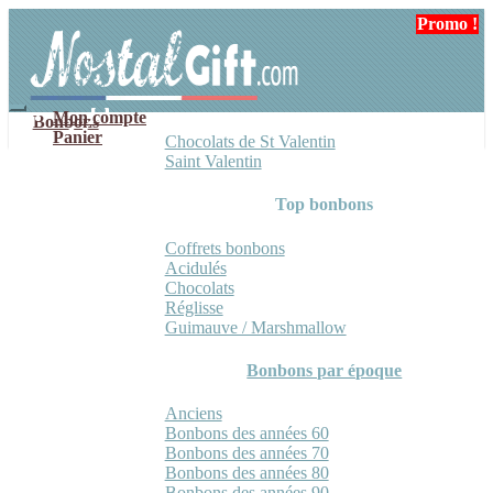
Aller
Aller
Promo !
Promo !
à
au
la
contenu
navigation
Mon compte
Bonbons
Panier
Chocolats de St Valentin
Saint Valentin
Top bonbons
Coffrets bonbons
Acidulés
Chocolats
Réglisse
Guimauve / Marshmallow
Bonbons par époque
Anciens
Bonbons des années 60
Bonbons des années 70
Bonbons des années 80
Bonbons des années 90