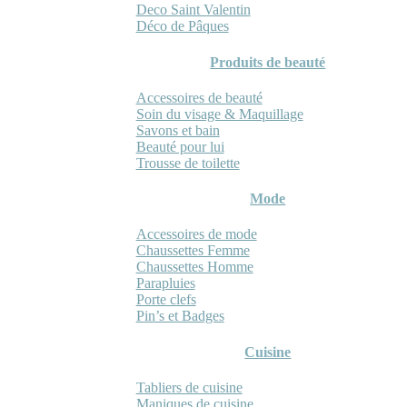
Deco Saint Valentin
Déco de Pâques
Produits de beauté
Accessoires de beauté
Soin du visage & Maquillage
Savons et bain
Beauté pour lui
Trousse de toilette
Mode
Accessoires de mode
Chaussettes Femme
Chaussettes Homme
Parapluies
Porte clefs
Pin’s et Badges
Cuisine
Tabliers de cuisine
Maniques de cuisine