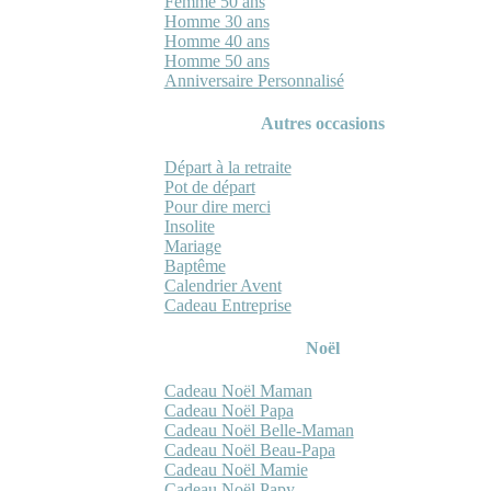
Femme 50 ans
Homme 30 ans
Homme 40 ans
Homme 50 ans
Anniversaire Personnalisé
Autres occasions
Départ à la retraite
Pot de départ
Pour dire merci
Insolite
Mariage
Baptême
Calendrier Avent
Cadeau Entreprise
Noël
Cadeau Noël Maman
Cadeau Noël Papa
Cadeau Noël Belle-Maman
Cadeau Noël Beau-Papa
Cadeau Noël Mamie
Cadeau Noël Papy