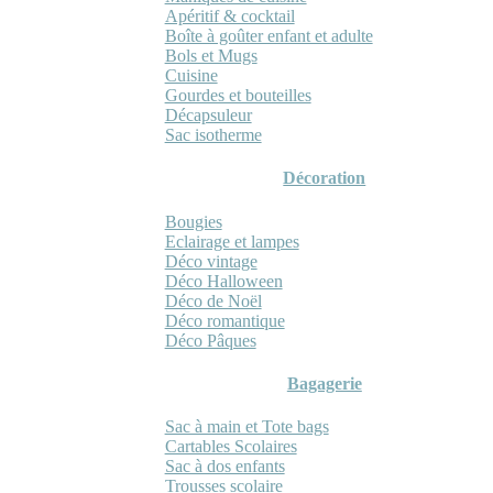
Apéritif & cocktail
Boîte à goûter enfant et adulte
Bols et Mugs
Cuisine
Gourdes et bouteilles
Décapsuleur
Sac isotherme
Décoration
Bougies
Eclairage et lampes
Déco vintage
Déco Halloween
Déco de Noël
Déco romantique
Déco Pâques
Bagagerie
Sac à main et Tote bags
Cartables Scolaires
Sac à dos enfants
Trousses scolaire