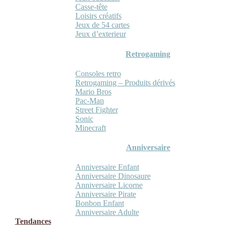
Casse-tête
Loisirs créatifs
Jeux de 54 cartes
Jeux d’exterieur
Retrogaming
Consoles retro
Retrogaming – Produits dérivés
Mario Bros
Pac-Man
Street Fighter
Sonic
Minecraft
Anniversaire
Anniversaire Enfant
Anniversaire Dinosaure
Anniversaire Licorne
Anniversaire Pirate
Bonbon Enfant
Anniversaire Adulte
Tendances