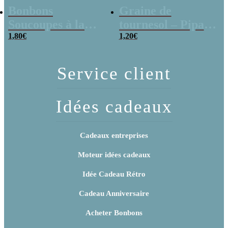
Bonbons
Graine de
Soucoupes à la
tournesol – Pipas
poudre (x20)
1,80
€
x 3
1,20
€
Service client
Idées cadeaux
Cadeaux entreprises
Moteur idées cadeaux
Idée Cadeau Rétro
Cadeau Anniversaire
Acheter Bonbons