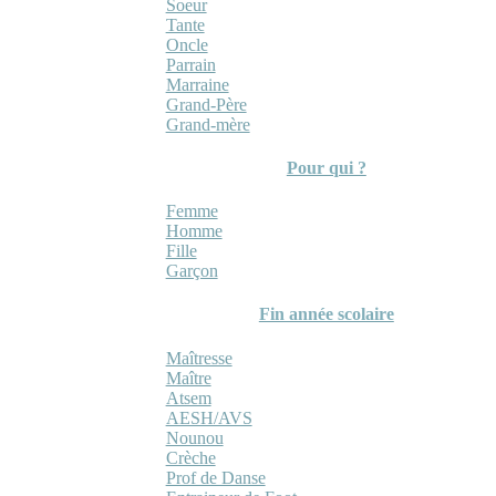
Soeur
Tante
Oncle
Parrain
Marraine
Grand-Père
Grand-mère
Pour qui ?
Femme
Homme
Fille
Garçon
Fin année scolaire
Maîtresse
Maître
Atsem
AESH/AVS
Nounou
Crèche
Prof de Danse