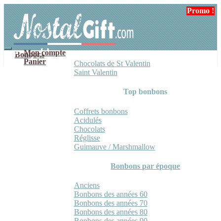
Aller
Aller
Promo !
à
au
la
contenu
navigation
Mon compte
Bonbons
Panier
Chocolats de St Valentin
Saint Valentin
Top bonbons
Coffrets bonbons
Acidulés
Chocolats
Réglisse
Guimauve / Marshmallow
Bonbons par époque
Anciens
Bonbons des années 60
Bonbons des années 70
Bonbons des années 80
Bonbons des années 90