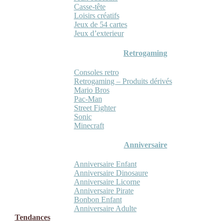
Casse-tête
Loisirs créatifs
Jeux de 54 cartes
Jeux d’exterieur
Retrogaming
Consoles retro
Retrogaming – Produits dérivés
Mario Bros
Pac-Man
Street Fighter
Sonic
Minecraft
Anniversaire
Anniversaire Enfant
Anniversaire Dinosaure
Anniversaire Licorne
Anniversaire Pirate
Bonbon Enfant
Anniversaire Adulte
Tendances