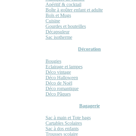
Apéritif & cocktail
Boîte à goûter enfant et adulte
Bols et Mugs
Cuisine
Gourdes et bouteilles
Décapsuleur
Sac isotherme
Décoration
Bougies
Eclairage et lampes
Déco vintage
Déco Halloween
Déco de Noël
Déco romantique
Déco Pâques
Bagagerie
Sac à main et Tote bags
Cartables Scolaires
Sac à dos enfants
Trousses scolaire