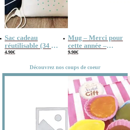
Sac cadeau
Mug – Merci pour
réutilisable (34 x
cette année –
42 x cm) et sa
4,90
€
Collection “Dessin
9,90
€
carte – Merci
d’enfants”
Découvrez nos coups de coeur
pour cette année