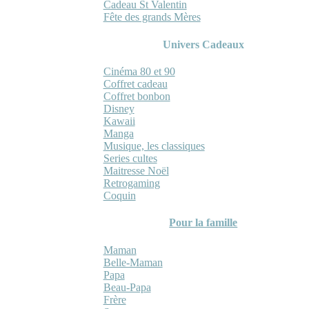
Cadeau St Valentin
Fête des grands Mères
Univers Cadeaux
Cinéma 80 et 90
Coffret cadeau
Coffret bonbon
Disney
Kawaii
Manga
Musique, les classiques
Series cultes
Maitresse Noël
Retrogaming
Coquin
Pour la famille
Maman
Belle-Maman
Papa
Beau-Papa
Frère