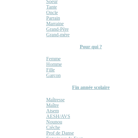
Soeur
Tante
Oncle
Parrain
Marraine
Grand-Père
Grand-mère
Pour qui ?
Femme
Homme
Fille
Garçon
Fin année scolaire
Maîtresse
Maître
Atsem
AESH/AVS
Nounou
Crèche
Prof de Danse