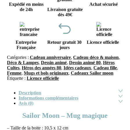
Expédié en moins
Achat sécurisé
de 24h
Livraison gratuite
dès 49€
Entreprise
Retour gratuit 30
Licence officielle
Française
jours
Catégories :
Cadeau anniversaire
,
Cadeau déco & maison
,
Déco & Lampes
,
Dessin animé
,
Dessin animé 80
,
Héros
Cultes
,
Héros des années 80
,
Idées cadeaux
,
Cadeau fille
,
Femme
,
Mugs et bols originaux
,
Cadeaux Sailor moon
Étiquette :
Licence officielle
Description
Informations complémentaires
Avis (0)
Sailor Moon – Mug magique
– Taille de la boite : 10,5 x 12 cm