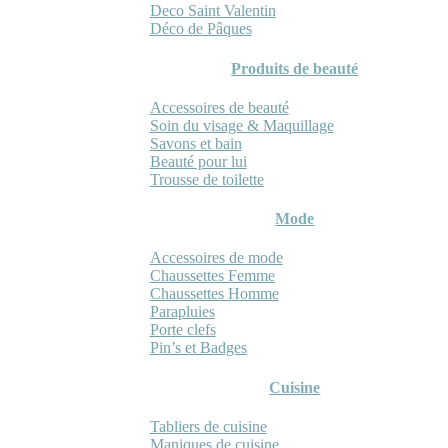
Deco Saint Valentin
Déco de Pâques
Produits de beauté
Accessoires de beauté
Soin du visage & Maquillage
Savons et bain
Beauté pour lui
Trousse de toilette
Mode
Accessoires de mode
Chaussettes Femme
Chaussettes Homme
Parapluies
Porte clefs
Pin’s et Badges
Cuisine
Tabliers de cuisine
Maniques de cuisine