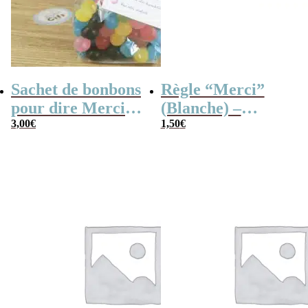
Sachet de bonbons
Règle “Merci”
pour dire Merci –
(Blanche) –
Dragibus
3,00
€
Cadeau maîtresse
1,50
€