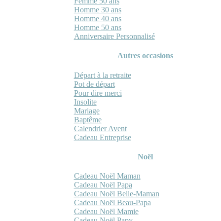
Femme 50 ans
Homme 30 ans
Homme 40 ans
Homme 50 ans
Anniversaire Personnalisé
Autres occasions
Départ à la retraite
Pot de départ
Pour dire merci
Insolite
Mariage
Baptême
Calendrier Avent
Cadeau Entreprise
Noël
Cadeau Noël Maman
Cadeau Noël Papa
Cadeau Noël Belle-Maman
Cadeau Noël Beau-Papa
Cadeau Noël Mamie
Cadeau Noël Papy