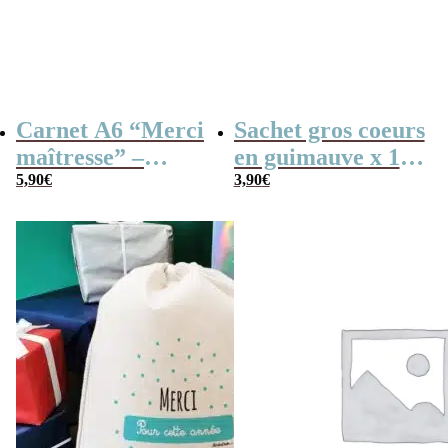
Carnet A6 “Merci
Sachet gros coeurs
maîtresse” –
en guimauve x 15
Cadeau maîtresse,
5,90
€
– “Merci” –
3,90
€
de fin d’année…
Collection arc-en-
ciel