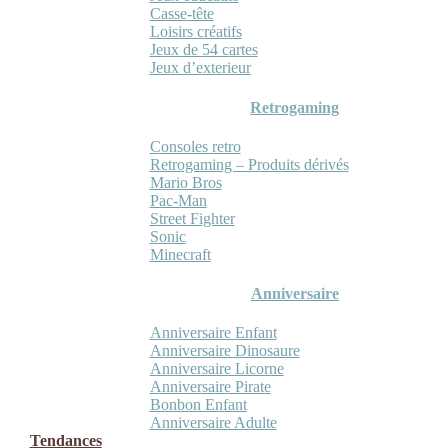
Casse-tête
Loisirs créatifs
Jeux de 54 cartes
Jeux d’exterieur
Retrogaming
Consoles retro
Retrogaming – Produits dérivés
Mario Bros
Pac-Man
Street Fighter
Sonic
Minecraft
Anniversaire
Anniversaire Enfant
Anniversaire Dinosaure
Anniversaire Licorne
Anniversaire Pirate
Bonbon Enfant
Anniversaire Adulte
Tendances