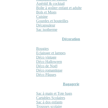
Apéritif & cocktail
Boîte à goûter enfant et adulte
Bols et Mugs
Cuisine
Gourdes et bouteilles
Décapsuleur
Sac isotherme
Décoration
Bougies
Eclairage et lampes
Déco vintage
Déco Halloween
Déco de Noël
Déco romantique
Déco Pâques
Bagagerie
Sac à main et Tote bags
Cartables Scolaires
Sac à dos enfants
Trousses scolaire