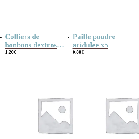
Colliers de
Paille poudre
bonbons dextrose
acidulée x5
x2
1,20
€
0,80
€