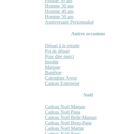
Femme 50 ans
Homme 30 ans
Homme 40 ans
Homme 50 ans
Anniversaire Personnalisé
Autres occasions
Départ à la retraite
Pot de départ
Pour dire merci
Insolite
Mariage
Baptême
Calendrier Avent
Cadeau Entreprise
Noël
Cadeau Noël Maman
Cadeau Noël Papa
Cadeau Noël Belle-Maman
Cadeau Noël Beau-Papa
Cadeau Noël Mamie
Cadeau Noël Papy