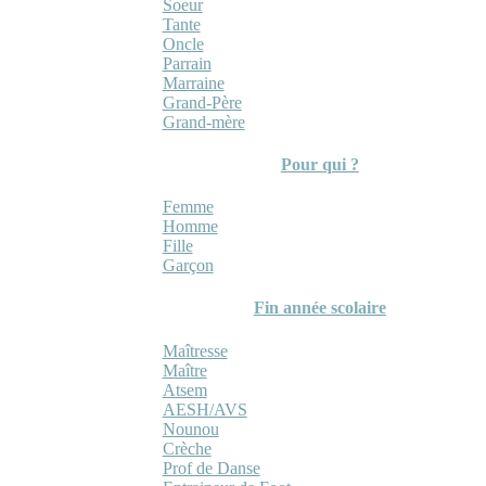
Soeur
Tante
Oncle
Parrain
Marraine
Grand-Père
Grand-mère
Pour qui ?
Femme
Homme
Fille
Garçon
Fin année scolaire
Maîtresse
Maître
Atsem
AESH/AVS
Nounou
Crèche
Prof de Danse