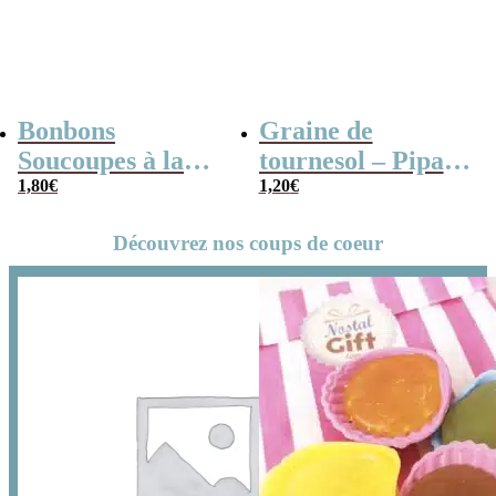
Bonbons
Graine de
Soucoupes à la
tournesol – Pipas
poudre (x20)
1,80
€
x 3
1,20
€
Découvrez nos coups de coeur