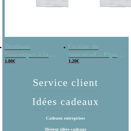
Bonbons
Graine de
Soucoupes à la
tournesol – Pipas
poudre (x20)
1,80
€
x 3
1,20
€
Service client
Idées cadeaux
Cadeaux entreprises
Moteur idées cadeaux