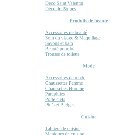
Deco Saint Valentin
Déco de Pâques
Produits de beauté
Accessoires de beauté
Soin du visage & Maquillage
Savons et bain
Beauté pour lui
Trousse de toilette
Mode
Accessoires de mode
Chaussettes Femme
Chaussettes Homme
Parapluies
Porte clefs
Pin’s et Badges
Cuisine
Tabliers de cuisine
Maniques de cuisine