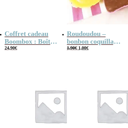
Coffret cadeau
Roudoudou –
Boombox : Boîte
bonbon coquillage
Le
Le
bonbons des
24,90
€
x 5
1,90
€
1,00
€
prix
prix
initial
actuel
années 80 –
était :
est :
1,90€.
1,00€.
Coffret bonbon