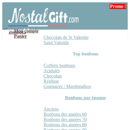
Aller
Aller
Promo !
Promo !
à
au
la
contenu
navigation
Mon compte
Bonbons
Panier
Chocolats de St Valentin
Saint Valentin
Top bonbons
Coffrets bonbons
Acidulés
Chocolats
Réglisse
Guimauve / Marshmallow
Bonbons par époque
Anciens
Bonbons des années 60
Bonbons des années 70
Bonbons des années 80
Bonbons des années 90