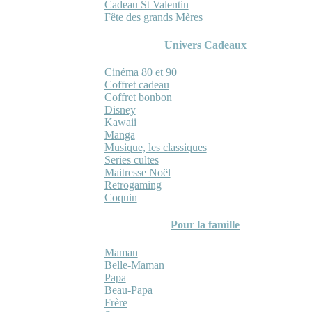
Cadeau St Valentin
Fête des grands Mères
Univers Cadeaux
Cinéma 80 et 90
Coffret cadeau
Coffret bonbon
Disney
Kawaii
Manga
Musique, les classiques
Series cultes
Maitresse Noël
Retrogaming
Coquin
Pour la famille
Maman
Belle-Maman
Papa
Beau-Papa
Frère