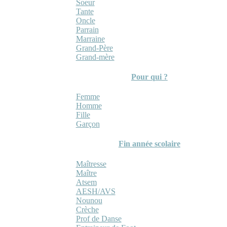
Soeur
Tante
Oncle
Parrain
Marraine
Grand-Père
Grand-mère
Pour qui ?
Femme
Homme
Fille
Garçon
Fin année scolaire
Maîtresse
Maître
Atsem
AESH/AVS
Nounou
Crèche
Prof de Danse