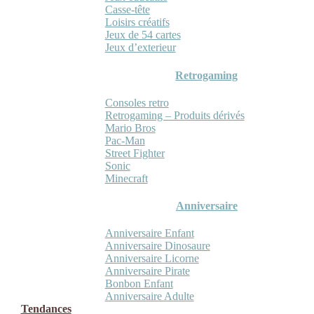
Casse-tête
Loisirs créatifs
Jeux de 54 cartes
Jeux d’exterieur
Retrogaming
Consoles retro
Retrogaming – Produits dérivés
Mario Bros
Pac-Man
Street Fighter
Sonic
Minecraft
Anniversaire
Anniversaire Enfant
Anniversaire Dinosaure
Anniversaire Licorne
Anniversaire Pirate
Bonbon Enfant
Anniversaire Adulte
Tendances