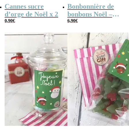
Cannes sucre
Bonbonnière de
d’orge de Noël x 2
bonbons Noël –
0,90
€
Jesus meringue x
6,90
€
40