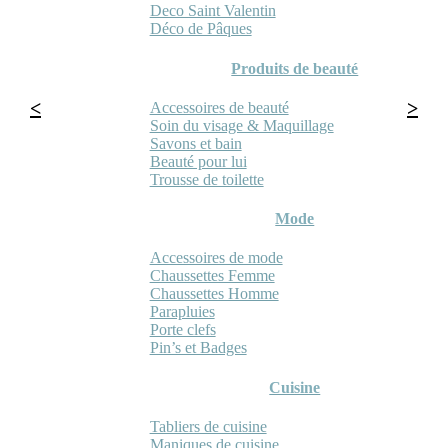
Deco Saint Valentin
Déco de Pâques
Produits de beauté
Accessoires de beauté
Soin du visage & Maquillage
Savons et bain
Beauté pour lui
Trousse de toilette
Mode
Accessoires de mode
Chaussettes Femme
Chaussettes Homme
Parapluies
Porte clefs
Pin’s et Badges
Cuisine
Tabliers de cuisine
Maniques de cuisine