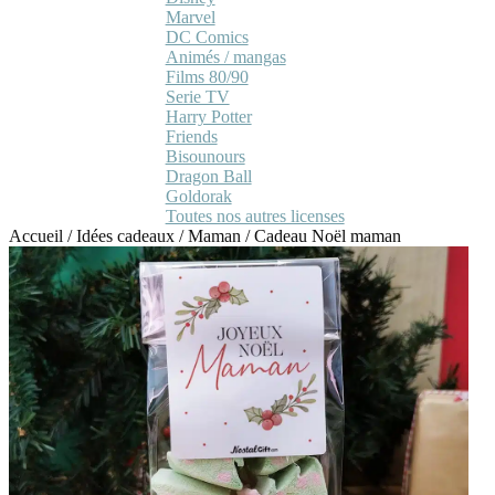
Marvel
DC Comics
Animés / mangas
Films 80/90
Serie TV
Harry Potter
Friends
Bisounours
Dragon Ball
Goldorak
Toutes nos autres licenses
Accueil
/
Idées cadeaux
/
Maman
/
Cadeau Noël maman