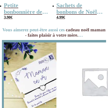
Petite
Sachets de
bonbonnière de
bonbons de Noël –
Noël – 20 Bonbons
3,90
€
Grands sapins
4,99
€
soucoupes à la
gélifiés x 40
Vous aimerez peut-être aussi ces
cadeau noël maman
poudre
- faites plaisir à votre mère.
…