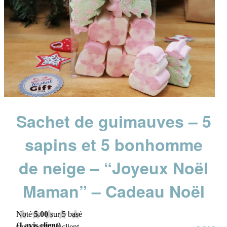
Sachet de guimauves – 5
sapins et 5 bonhomme
de neige – “Joyeux Noël
Maman” – Cadeau Noël
Noté
5.00
sur 5 basé
(
1
avis client)
sur
1
notation client