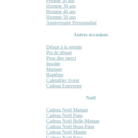
Femme 50 ans
Homme 30 ans
Homme 40 ans
Homme 50 ans
Anniversaire Personnalisé
Autres occasions
Départ à la retraite
Pot de départ
Pour dire merci
Insolite
Mariage
Baptême
Calendrier Avent
Cadeau Entreprise
Noël
Cadeau Noël Maman
Cadeau Noël Papa
Cadeau Noël Belle-Maman
Cadeau Noël Beau-Papa
Cadeau Noël Mamie
Cadeau Noël Papy