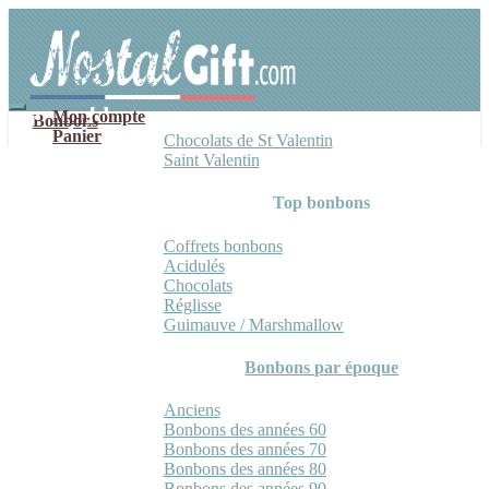
Aller
Aller
à
au
la
contenu
navigation
Mon compte
Bonbons
Panier
Chocolats de St Valentin
Saint Valentin
Top bonbons
Coffrets bonbons
Acidulés
Chocolats
Réglisse
Guimauve / Marshmallow
Bonbons par époque
Anciens
Bonbons des années 60
Bonbons des années 70
Bonbons des années 80
Bonbons des années 90