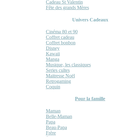
Cadeau St Valentin
Fête des grands Mères
Univers Cadeaux
Cinéma 80 et 90
Coffret cadeau
Coffret bonbon
Disney
Kawaii
Manga
Musique, les classiques
Series cultes
Maitresse Noël
Retrogaming
Coquin
Pour la famille
Maman
Belle-Maman
Papa
Beau-Papa
Frère