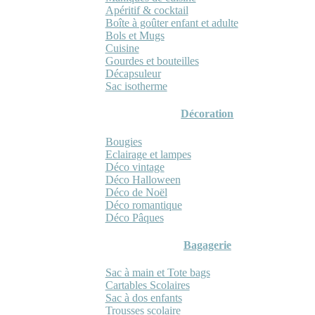
Apéritif & cocktail
Boîte à goûter enfant et adulte
Bols et Mugs
Cuisine
Gourdes et bouteilles
Décapsuleur
Sac isotherme
Décoration
Bougies
Eclairage et lampes
Déco vintage
Déco Halloween
Déco de Noël
Déco romantique
Déco Pâques
Bagagerie
Sac à main et Tote bags
Cartables Scolaires
Sac à dos enfants
Trousses scolaire