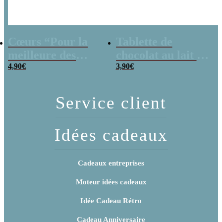
Cœurs “Pour la
Tablette de
meilleure des
chocolat au lait –
mamans” au
4,90
€
“Maman, je
3,90
€
chocolat au lait
t’aime plus que le
rouge et blanc x4
chocolat”
Service client
Idées cadeaux
Cadeaux entreprises
Moteur idées cadeaux
Idée Cadeau Rétro
Cadeau Anniversaire