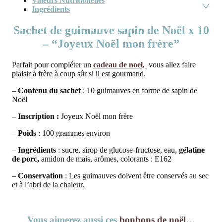
Valeurs Nutritionelles
Ingrédients
Sachet de guimauve sapin de Noël x 10
– “Joyeux Noël mon frère”
Parfait pour compléter un
cadeau de noel,
vous allez faire
plaisir à frère à coup sûr si il est gourmand.
–
Contenu du sachet
: 10 guimauves en forme de sapin de
Noël
–
Inscription :
Joyeux Noël mon frère
–
Poids
: 100 grammes environ
–
Ingrédients
: sucre, sirop de glucose-fructose, eau,
gélatine
de porc,
amidon de mais, arômes, colorants : E162
–
Conservation
: Les guimauves doivent être conservés au sec
et à l’abri de la chaleur.
Vous aimerez aussi ces
bonbons de noël
…