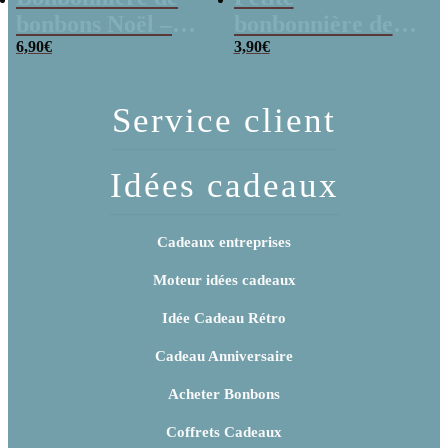
bonbons Noël –
bonbonnière de
Jesus meringue x
6,90
€
Noël – 20 Bonbons
3,90
€
40
soucoupes à la
poudre
Service client
Idées cadeaux
Cadeaux entreprises
Moteur idées cadeaux
Idée Cadeau Rétro
Cadeau Anniversaire
Acheter Bonbons
Coffrets Cadeaux