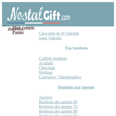
Aller
Aller
à
au
la
contenu
navigation
Mon compte
Bonbons
Panier
Chocolats de St Valentin
Saint Valentin
Top bonbons
Coffrets bonbons
Acidulés
Chocolats
Réglisse
Guimauve / Marshmallow
Bonbons par époque
Anciens
Bonbons des années 60
Bonbons des années 70
Bonbons des années 80
Bonbons des années 90