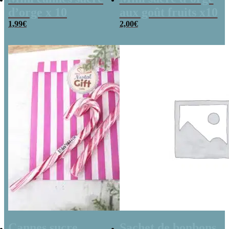
d’orge x 10
aux goût fruits x10
1,99
€
2,00
€
Cannes sucre
Sachet de bonbons