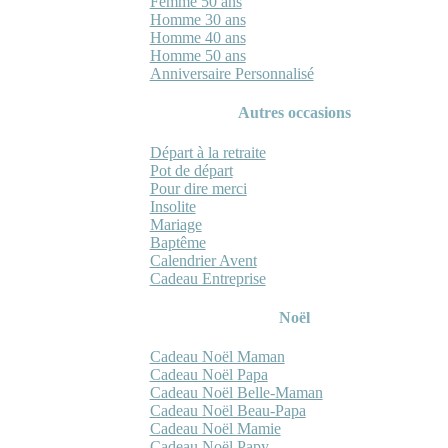
Femme 50 ans
Homme 30 ans
Homme 40 ans
Homme 50 ans
Anniversaire Personnalisé
Autres occasions
Départ à la retraite
Pot de départ
Pour dire merci
Insolite
Mariage
Baptême
Calendrier Avent
Cadeau Entreprise
Noël
Cadeau Noël Maman
Cadeau Noël Papa
Cadeau Noël Belle-Maman
Cadeau Noël Beau-Papa
Cadeau Noël Mamie
Cadeau Noël Papy