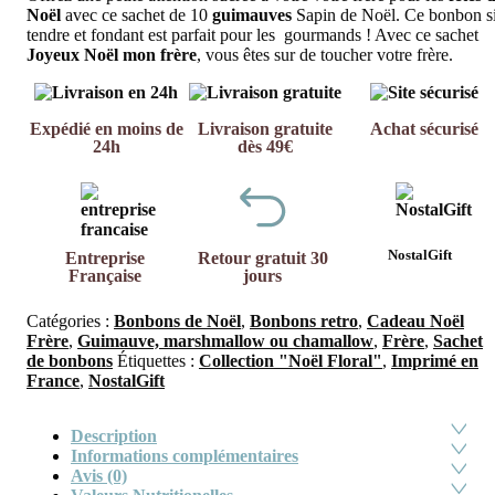
Noël
avec ce sachet de 10
guimauves
Sapin de Noël. Ce bonbon s
tendre et fondant est parfait pour les gourmands ! Avec ce sachet
Joyeux Noël mon frère
, vous êtes sur de toucher votre frère.
Expédié en moins de
Livraison gratuite
Achat sécurisé
24h
dès 49€
NostalGift
Entreprise
Retour gratuit 30
Française
jours
Catégories :
Bonbons de Noël
,
Bonbons retro
,
Cadeau Noël
Frère
,
Guimauve, marshmallow ou chamallow
,
Frère
,
Sachet
de bonbons
Étiquettes :
Collection "Noël Floral"
,
Imprimé en
France
,
NostalGift
Description
Informations complémentaires
Avis (0)