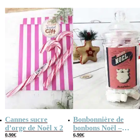
Cannes sucre
Bonbonnière de
d’orge de Noël x 2
bonbons Noël –
0,90
€
Jesus meringue x
6,90
€