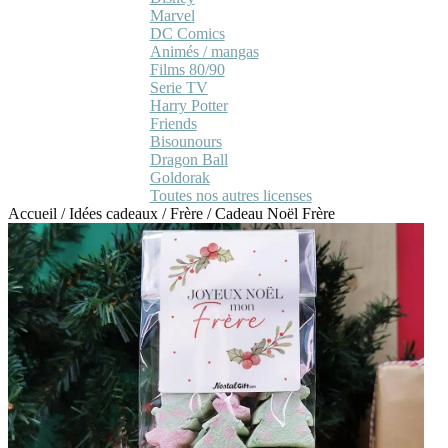
Marvel
DC Comics
Animés / mangas
Films 80/90
Serie TV
Harry Potter
Friends
Bisounours
Dragon Ball
Goldorak
Toutes nos autres licenses
Accueil
/
Idées cadeaux
/
Frère
/
Cadeau Noël Frère