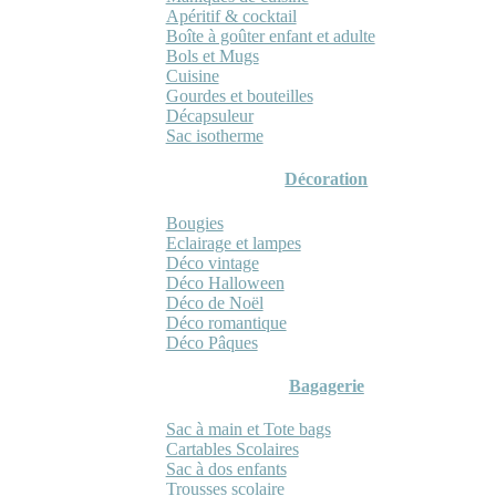
Apéritif & cocktail
Boîte à goûter enfant et adulte
Bols et Mugs
Cuisine
Gourdes et bouteilles
Décapsuleur
Sac isotherme
Décoration
Bougies
Eclairage et lampes
Déco vintage
Déco Halloween
Déco de Noël
Déco romantique
Déco Pâques
Bagagerie
Sac à main et Tote bags
Cartables Scolaires
Sac à dos enfants
Trousses scolaire