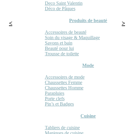
Deco Saint Valentin
Déco de Pâques
Produits de beauté
Accessoires de beauté
Soin du visage & Maquillage
Savons et bain
Beauté pour lui
Trousse de toilette
Mode
Accessoires de mode
Chaussettes Femme
Chaussettes Homme
Parapluies
Porte clefs
Pin’s et Badges
Cuisine
Tabliers de cuisine
Maniques de cuisine