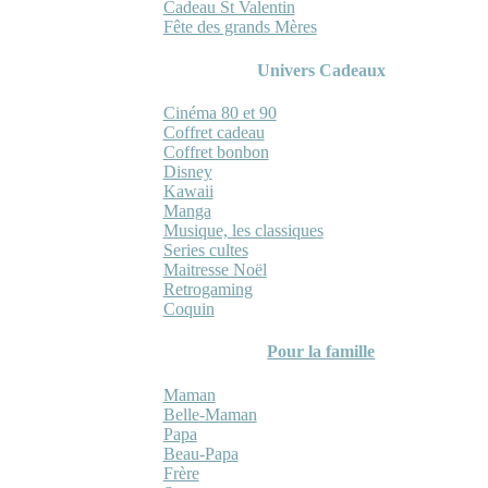
Cadeau St Valentin
Fête des grands Mères
Univers Cadeaux
Cinéma 80 et 90
Coffret cadeau
Coffret bonbon
Disney
Kawaii
Manga
Musique, les classiques
Series cultes
Maitresse Noël
Retrogaming
Coquin
Pour la famille
Maman
Belle-Maman
Papa
Beau-Papa
Frère