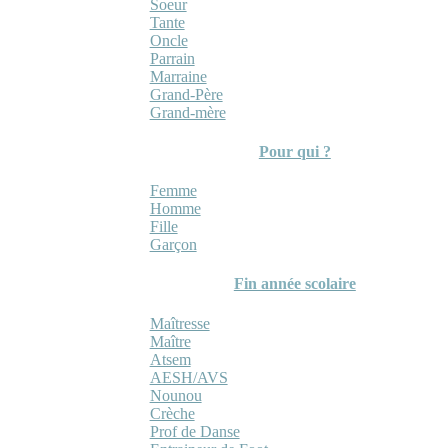
Soeur
Tante
Oncle
Parrain
Marraine
Grand-Père
Grand-mère
Pour qui ?
Femme
Homme
Fille
Garçon
Fin année scolaire
Maîtresse
Maître
Atsem
AESH/AVS
Nounou
Crèche
Prof de Danse