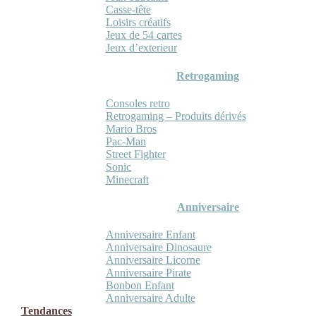
Casse-tête
Loisirs créatifs
Jeux de 54 cartes
Jeux d’exterieur
Retrogaming
Consoles retro
Retrogaming – Produits dérivés
Mario Bros
Pac-Man
Street Fighter
Sonic
Minecraft
Anniversaire
Anniversaire Enfant
Anniversaire Dinosaure
Anniversaire Licorne
Anniversaire Pirate
Bonbon Enfant
Anniversaire Adulte
Tendances