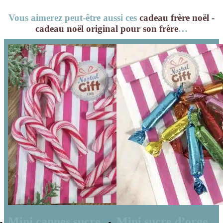
soucoupes à la
gélifiés x 40
Vous aimerez peut-être aussi ces
cadeau frère noël -
poudre
cadeau noël original pour son frère
…
Mini cannes sucre
Mini sucre d’orge