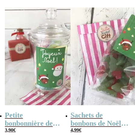
40
Petite
Sachets de
bonbonnière de
bonbons de Noël –
Noël – 20 Bonbons
3,90
€
Grands sapins
4,99
€