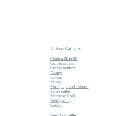
Univers Cadeaux
Cinéma 80 et 90
Coffret cadeau
Coffret bonbon
Disney
Kawaii
Manga
Musique, les classiques
Series cultes
Maitresse Noël
Retrogaming
Coquin
Pour la famille