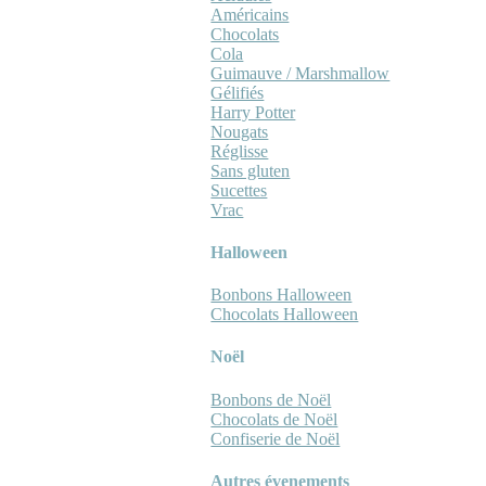
Américains
Chocolats
Cola
Guimauve / Marshmallow
Gélifiés
Harry Potter
Nougats
Réglisse
Sans gluten
Sucettes
Vrac
Halloween
Bonbons Halloween
Chocolats Halloween
Noël
Bonbons de Noël
Chocolats de Noël
Confiserie de Noël
Autres évenements