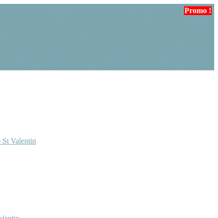
Promo !
Promo !
 St Valentin