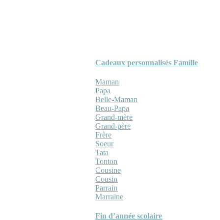
Cadeaux personnalisés Famille
Maman
Papa
Belle-Maman
Beau-Papa
Grand-mère
Grand-père
Frère
Soeur
Tata
Tonton
Cousine
Cousin
Parrain
Marraine
Fin d’année scolaire