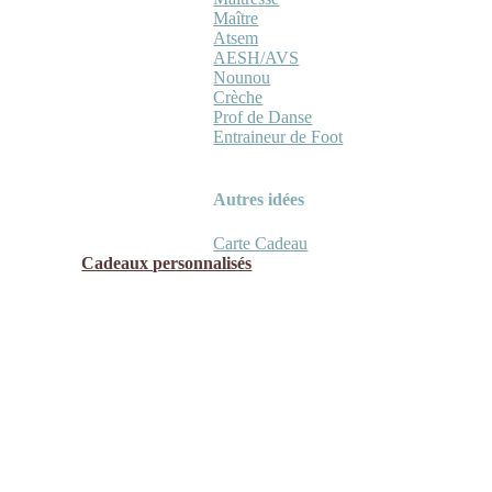
Maître
Atsem
AESH/AVS
Nounou
Crèche
Prof de Danse
Entraineur de Foot
Autres idées
Carte Cadeau
Cadeaux personnalisés