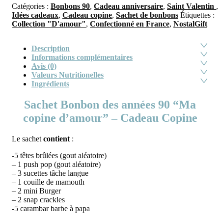
Catégories :
Bonbons 90
,
Cadeau anniversaire
,
Saint Valentin
,
Idées cadeaux
,
Cadeau copine
,
Sachet de bonbons
Étiquettes :
Collection "D'amour"
,
Confectionné en France
,
NostalGift
Description
Informations complémentaires
Avis (0)
Valeurs Nutritionelles
Ingrédients
Sachet Bonbon des années 90 “Ma
copine d’amour” – Cadeau Copine
Le sachet
contient
:
-5 têtes brûlées (gout aléatoire)
– 1 push pop (gout aléatoire)
– 3 sucettes tâche langue
– 1 couille de mamouth
– 2 mini Burger
– 2 snap crackles
-5 carambar barbe à papa