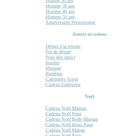
Femme 50 ans
Homme 30 ans
Homme 40 ans
Homme 50 ans
Anniversaire Personnalisé
Autres occasions
Départ à la retraite
Pot de départ
Pour dire merci
Insolite
Mariage
Baptême
Calendrier Avent
Cadeau Entreprise
Noël
Cadeau Noël Maman
Cadeau Noël Papa
Cadeau Noël Belle-Maman
Cadeau Noël Beau-Papa
Cadeau Noël Mamie
Cadeau Noël Papy