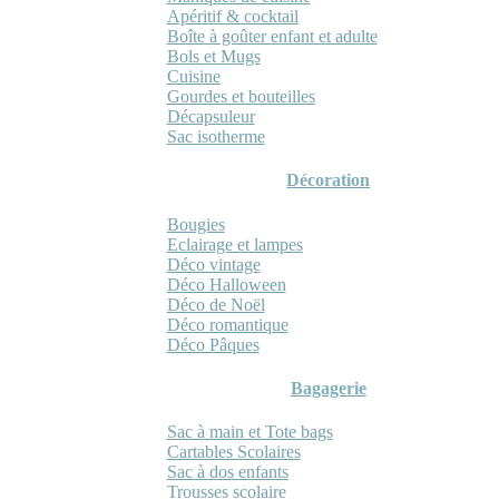
Apéritif & cocktail
Boîte à goûter enfant et adulte
Bols et Mugs
Cuisine
Gourdes et bouteilles
Décapsuleur
Sac isotherme
Décoration
Bougies
Eclairage et lampes
Déco vintage
Déco Halloween
Déco de Noël
Déco romantique
Déco Pâques
Bagagerie
Sac à main et Tote bags
Cartables Scolaires
Sac à dos enfants
Trousses scolaire