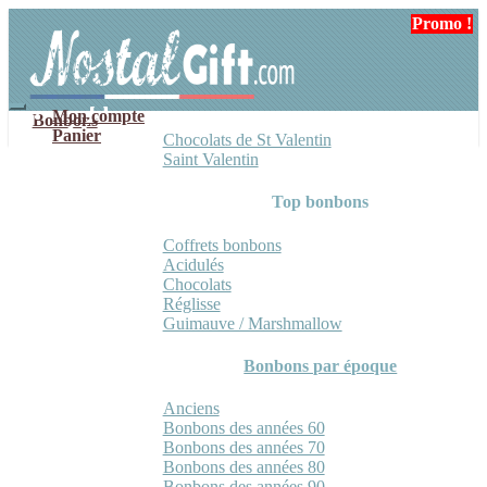
Aller
Aller
Promo !
Promo !
à
au
la
contenu
navigation
Mon compte
Bonbons
Panier
Chocolats de St Valentin
Saint Valentin
Top bonbons
Coffrets bonbons
Acidulés
Chocolats
Réglisse
Guimauve / Marshmallow
Bonbons par époque
Anciens
Bonbons des années 60
Bonbons des années 70
Bonbons des années 80
Bonbons des années 90