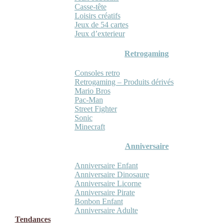
Casse-tête
Loisirs créatifs
Jeux de 54 cartes
Jeux d’exterieur
Retrogaming
Consoles retro
Retrogaming – Produits dérivés
Mario Bros
Pac-Man
Street Fighter
Sonic
Minecraft
Anniversaire
Anniversaire Enfant
Anniversaire Dinosaure
Anniversaire Licorne
Anniversaire Pirate
Bonbon Enfant
Anniversaire Adulte
Tendances