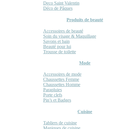
Deco Saint Valentin
Déco de Pâques
Produits de beauté
Accessoires de beauté
Soin du visage & Maquillage
Savons et bain
Beauté pour lui
Trousse de toilette
Mode
Accessoires de mode
Chaussettes Femme
Chaussettes Homme
Parapluies
Porte clefs
Pin’s et Badges
Cuisine
Tabliers de cuisine
Maniques de cuisine