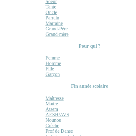
Soeur
Tante
Oncle
Parrain
Marraine
Grand-Père
Grand-mère
Pour qui ?
Femme
Homme
Fille
Garçon
Fin année scolaire
Maîtresse
Maître
Atsem
AESH/AVS
Nounou
Crèche
Prof de Danse