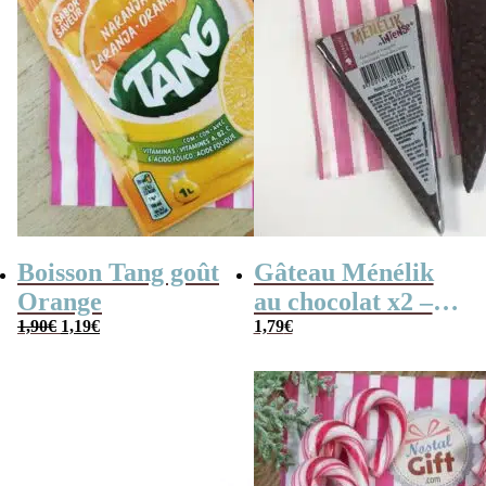
Boisson Tang goût
Gâteau Ménélik
Orange
au chocolat x2 –
Le
Le
1,90
€
1,19
€
Gaufrette
1,79
€
prix
prix
initial
actuel
triangulaire
était :
est :
1,90€.
1,19€.