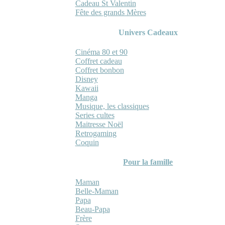
Cadeau St Valentin
Fête des grands Mères
Univers Cadeaux
Cinéma 80 et 90
Coffret cadeau
Coffret bonbon
Disney
Kawaii
Manga
Musique, les classiques
Series cultes
Maitresse Noël
Retrogaming
Coquin
Pour la famille
Maman
Belle-Maman
Papa
Beau-Papa
Frère