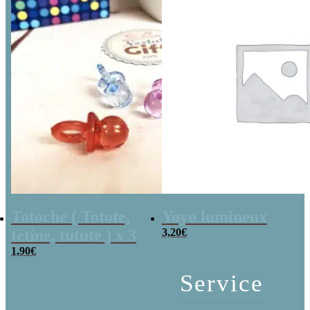
Totoche ( Totote,
Yoyo lumineux
tétine, tutute ) x 3
3,20
€
1,90
€
Service