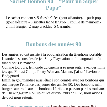
Sachet Bonbon 90 – “Pour un Super
Papa”
Le sachet contient :- 5 têtes brûlées (gout aléatoire)- 1 push pop
(gout aléatoire)- 3 sucettes tâche langue- 1 couille de mamouth-
2 mini Burger- 2 snap crackles- 5 Carambar
Bonbons des années 90
Les années 90 ont assisté à la popularisation du téléphone portable,
la sortie des consoles de jeu Sony Playstation ou l’inauguration du
tunnel sous la manche.
Comme toujours, le monde du cinéma a su nous gâter avec des films
tels que Forrest Gump, Pretty Woman, Maman, j’ai raté l’avion ou
Bodyguard.
Enfin, la gourmandise aussi était à son comble avec les bonbons qui
ont marqué l’enfance des jeunes des années 90. Des bonbons mini
burgers aux rouleaux de bonbons Haribo en passant par les rouleaux
de Chewing-gum Roll’up ou les distributeurs de PEZ, nous avions
de quoi nous réjouir.
Vous aimerez aussi ces
bonbons des années 90
…