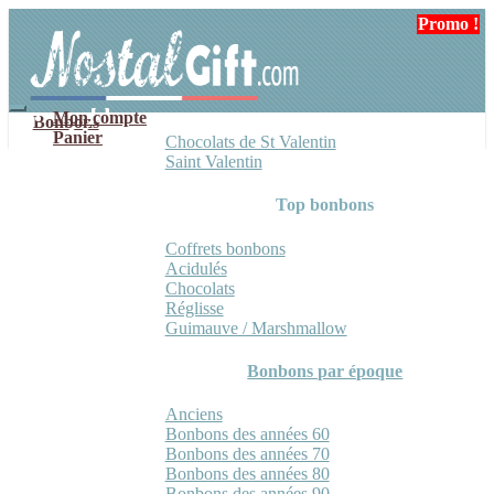
Aller
Aller
Promo !
Promo !
Promo !
à
au
la
contenu
navigation
Mon compte
Bonbons
Panier
Chocolats de St Valentin
Saint Valentin
Top bonbons
Coffrets bonbons
Acidulés
Chocolats
Réglisse
Guimauve / Marshmallow
Bonbons par époque
Anciens
Bonbons des années 60
Bonbons des années 70
Bonbons des années 80
Bonbons des années 90