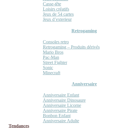
Casse-tête
Loisirs créatifs
Jeux de 54 cartes
Jeux d’exterieur
Retrogaming
Consoles retro
Retrogaming – Produits dérivés
Mario Bros
Pac-Man
Street Fighter
Sonic
Minecraft
Anniversaire
Anniversaire Enfant
Anniversaire Dinosaure
Anniversaire Licorne
Anniversaire Pirate
Bonbon Enfant
Anniversaire Adulte
Tendances