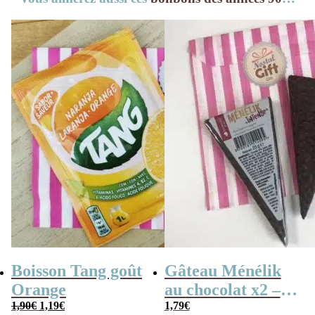
Boisson Tang goût
Gâteau Ménélik
Orange
au chocolat x2 –
Le
Le
1,90
€
1,19
€
Gaufrette
1,79
€
prix
prix