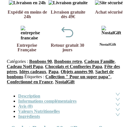
Expédié en moins de
Livraison gratuite
Achat sécurisé
24h
dès 49€
NostalGift
Entreprise
Retour gratuit 30
Française
jours
Catégories :
Bonbons 90
,
Bonbons retro
,
Cadeau Famille
,
Cadeau Noël Papa
,
Chocolats et Confiseries Papa
,
Fête des
pères
,
Idées cadeaux
,
Papa
,
Objets années 90
,
Sachet de
bonbons
Étiquettes :
Collection " Pour un super papa"
,
Confectionné en France
,
NostalGift
Description
Informations complémentaires
Avis (0)
Valeurs Nutritionelles
Ingrédients