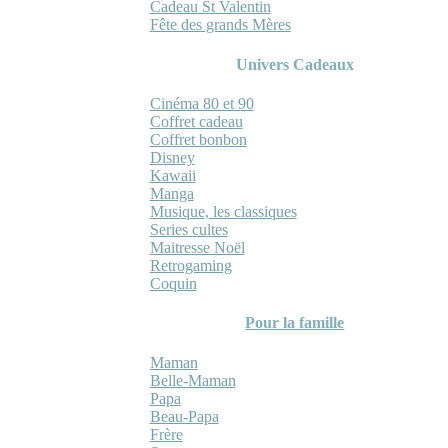
Cadeau St Valentin
Fête des grands Mères
Univers Cadeaux
Cinéma 80 et 90
Coffret cadeau
Coffret bonbon
Disney
Kawaii
Manga
Musique, les classiques
Series cultes
Maitresse Noël
Retrogaming
Coquin
Pour la famille
Maman
Belle-Maman
Papa
Beau-Papa
Frère