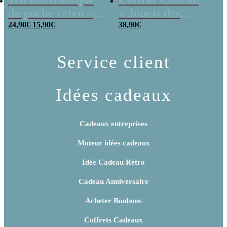
de poche retro –
« Jouets des
Le
Le
Console vintage
24,90
€
15,90
€
années 80 » –
38,90
€
prix
prix
initial
actuel
Cadeau Homme
était :
est :
24,90€.
15,90€.
Service client
Idées cadeaux
Cadeaux entreprises
Moteur idées cadeaux
Idée Cadeau Rétro
Cadeau Anniversaire
Acheter Bonbons
Coffrets Cadeaux