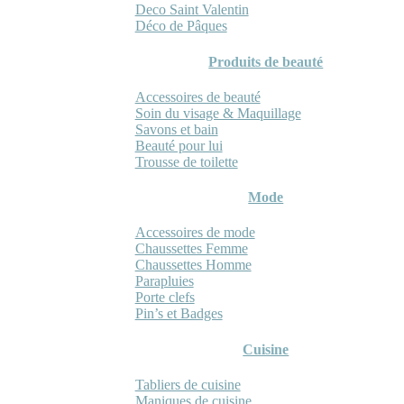
Deco Saint Valentin
Déco de Pâques
Produits de beauté
Accessoires de beauté
Soin du visage & Maquillage
Savons et bain
Beauté pour lui
Trousse de toilette
Mode
Accessoires de mode
Chaussettes Femme
Chaussettes Homme
Parapluies
Porte clefs
Pin’s et Badges
Cuisine
Tabliers de cuisine
Maniques de cuisine