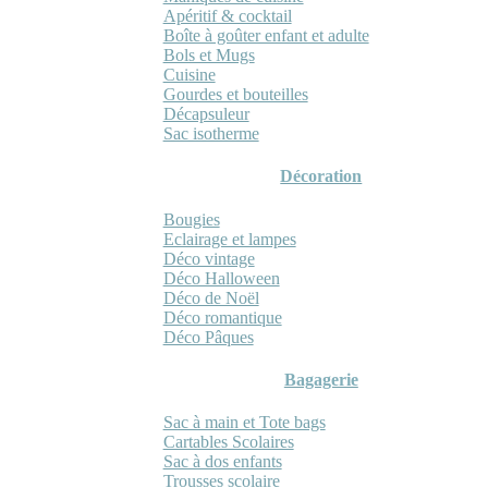
Apéritif & cocktail
Boîte à goûter enfant et adulte
Bols et Mugs
Cuisine
Gourdes et bouteilles
Décapsuleur
Sac isotherme
Décoration
Bougies
Eclairage et lampes
Déco vintage
Déco Halloween
Déco de Noël
Déco romantique
Déco Pâques
Bagagerie
Sac à main et Tote bags
Cartables Scolaires
Sac à dos enfants
Trousses scolaire