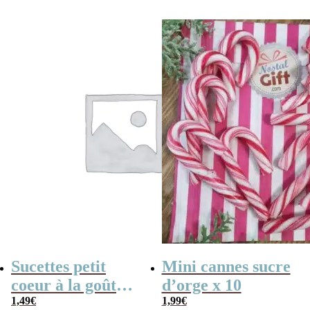
initial
actuel
triangulaire
était :
est :
1,90€.
1,19€.
Sucettes petit
Mini cannes sucre
coeur à la goût
d’orge x 10
cerise x5
1,49
€
1,99
€