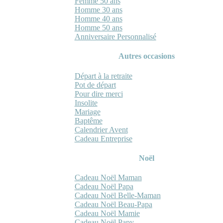
Femme 50 ans
Homme 30 ans
Homme 40 ans
Homme 50 ans
Anniversaire Personnalisé
Autres occasions
Départ à la retraite
Pot de départ
Pour dire merci
Insolite
Mariage
Baptême
Calendrier Avent
Cadeau Entreprise
Noël
Cadeau Noël Maman
Cadeau Noël Papa
Cadeau Noël Belle-Maman
Cadeau Noël Beau-Papa
Cadeau Noël Mamie
Cadeau Noël Papy