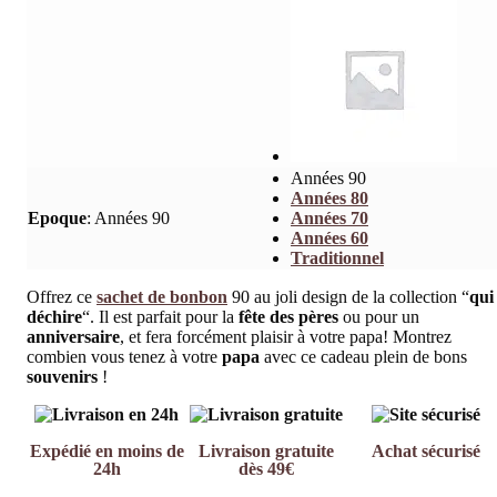
Années 90
Années 80
Epoque
:
Années 90
Années 70
Années 60
Traditionnel
Offrez ce
sachet de bonbon
90 au joli design de la collection “
qui
déchire
“. Il est parfait pour la
fête des pères
ou pour un
anniversaire
, et fera forcément plaisir à votre papa! Montrez
combien vous tenez à votre
papa
avec ce cadeau plein de bons
souvenirs
!
Expédié en moins de
Livraison gratuite
Achat sécurisé
24h
dès 49€