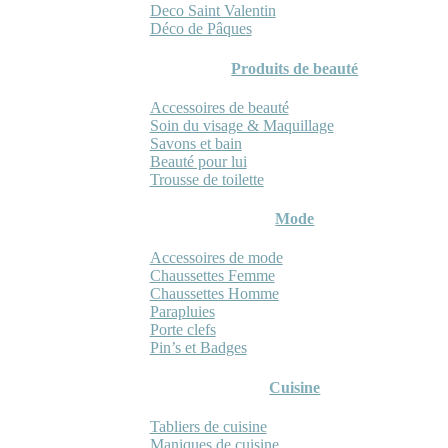
Deco Saint Valentin
Déco de Pâques
Produits de beauté
Accessoires de beauté
Soin du visage & Maquillage
Savons et bain
Beauté pour lui
Trousse de toilette
Mode
Accessoires de mode
Chaussettes Femme
Chaussettes Homme
Parapluies
Porte clefs
Pin’s et Badges
Cuisine
Tabliers de cuisine
Maniques de cuisine