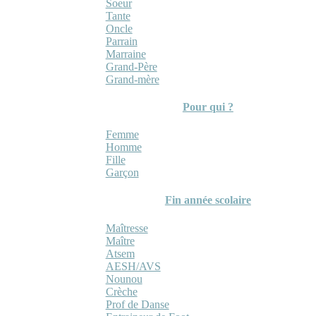
Soeur
Tante
Oncle
Parrain
Marraine
Grand-Père
Grand-mère
Pour qui ?
Femme
Homme
Fille
Garçon
Fin année scolaire
Maîtresse
Maître
Atsem
AESH/AVS
Nounou
Crèche
Prof de Danse