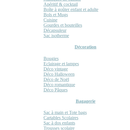
Apéritif & cocktail
Boîte à goûter enfant et adulte
Bols et Mugs
Cuisine
Gourdes et bouteilles
Décapsuleur
Sac isotherme
Décoration
Bougies
Eclairage et lampes
Déco vintage
Déco Halloween
Déco de Noël
Déco romantique
Déco Pâques
Bagagerie
Sac à main et Tote bags
Cartables Scolaires
Sac à dos enfants
Trousses scolaire