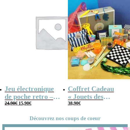
Jeu électronique
Coffret Cadeau
de poche retro –
« Jouets des
Le
Le
Console vintage
24,90
€
15,90
€
années 80 » –
38,90
€
prix
prix
initial
actuel
Cadeau Homme
était :
est :
24,90€.
15,90€.
Découvrez nos coups de coeur