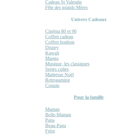
Cadeau St Valentin
Fête des grands Mères
Univers Cadeaux
Cinéma 80 et 90
Coffret cadeau
Coffret bonbon
Disney
Kawaii
Manga
Musique, les classiques
Series cultes
Maitresse Noël
Retrogaming
Coquin
Pour la famille
Maman
Belle-Maman
Papa
Beau-Papa
Frère