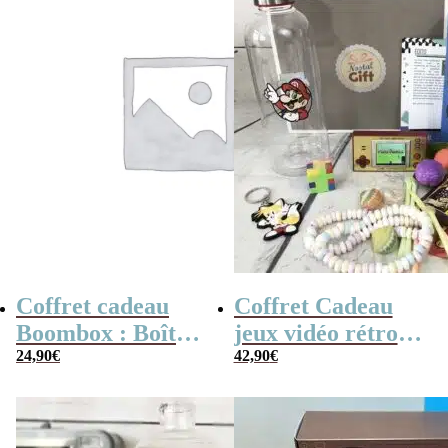
Coffret cadeau
Coffret Cadeau
Boombox : Boîte
jeux vidéo rétro
bonbons des
24,90
€
(avec sa console de
42,90
€
années 80 –
poche retro)
Coffret bonbon