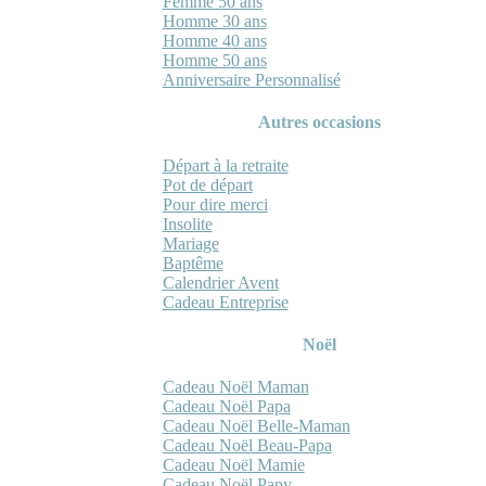
Femme 50 ans
Homme 30 ans
Homme 40 ans
Homme 50 ans
Anniversaire Personnalisé
Autres occasions
Départ à la retraite
Pot de départ
Pour dire merci
Insolite
Mariage
Baptême
Calendrier Avent
Cadeau Entreprise
Noël
Cadeau Noël Maman
Cadeau Noël Papa
Cadeau Noël Belle-Maman
Cadeau Noël Beau-Papa
Cadeau Noël Mamie
Cadeau Noël Papy