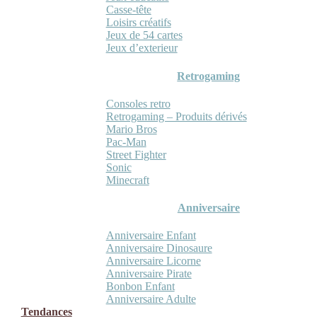
Casse-tête
Loisirs créatifs
Jeux de 54 cartes
Jeux d’exterieur
Retrogaming
Consoles retro
Retrogaming – Produits dérivés
Mario Bros
Pac-Man
Street Fighter
Sonic
Minecraft
Anniversaire
Anniversaire Enfant
Anniversaire Dinosaure
Anniversaire Licorne
Anniversaire Pirate
Bonbon Enfant
Anniversaire Adulte
Tendances