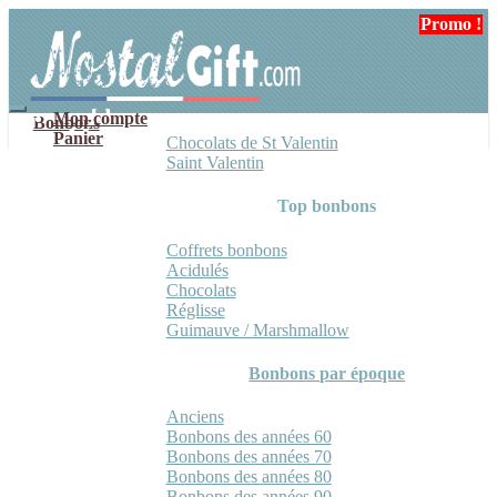
Aller
Aller
Promo !
Promo !
Promo !
à
au
la
contenu
navigation
Mon compte
Bonbons
Panier
Chocolats de St Valentin
Saint Valentin
Top bonbons
Coffrets bonbons
Acidulés
Chocolats
Réglisse
Guimauve / Marshmallow
Bonbons par époque
Anciens
Bonbons des années 60
Bonbons des années 70
Bonbons des années 80
Bonbons des années 90