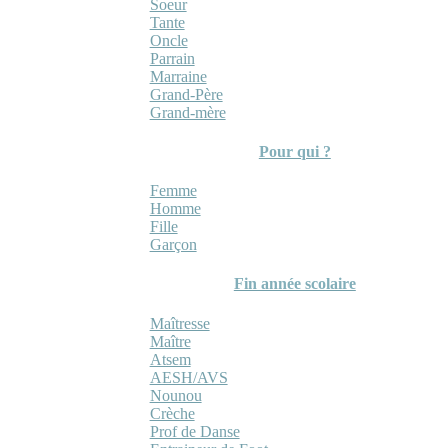
Soeur
Tante
Oncle
Parrain
Marraine
Grand-Père
Grand-mère
Pour qui ?
Femme
Homme
Fille
Garçon
Fin année scolaire
Maîtresse
Maître
Atsem
AESH/AVS
Nounou
Crèche
Prof de Danse