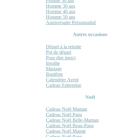
Femme 50 ans
Homme 30 ans
Homme 40 ans
Homme 50 ans
Anniversaire Personnalisé
Autres occasions
Départ à la retraite
Pot de départ
Pour dire merci
Insolite
Mariage
Baptême
Calendrier Avent
Cadeau Entreprise
Noël
Cadeau Noël Maman
Cadeau Noël Papa
Cadeau Noël Belle-Maman
Cadeau Noël Beau-Papa
Cadeau Noël Mamie
Cadeau Noël Papy