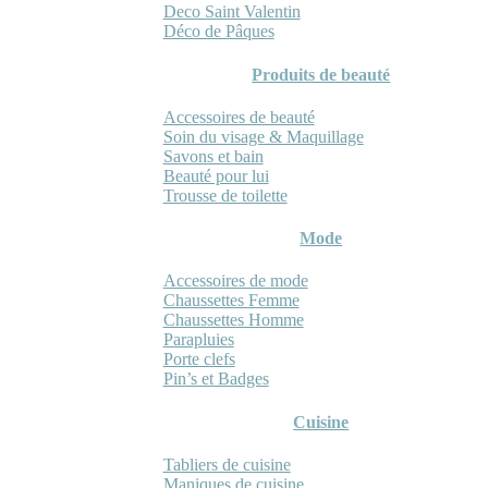
Deco Saint Valentin
Déco de Pâques
Produits de beauté
Accessoires de beauté
Soin du visage & Maquillage
Savons et bain
Beauté pour lui
Trousse de toilette
Mode
Accessoires de mode
Chaussettes Femme
Chaussettes Homme
Parapluies
Porte clefs
Pin’s et Badges
Cuisine
Tabliers de cuisine
Maniques de cuisine