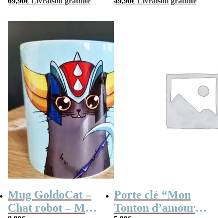
80
69,90
€
Livraison gratuite
années 70
49,90
€
Livraison gratuite
Mug GoldoCat –
Porte clé “Mon
Chat robot – Mug
Tonton d’amour”