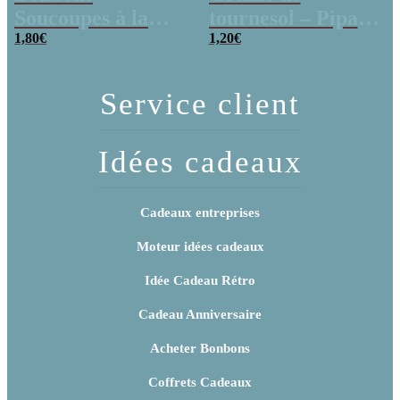
Soucoupes à la
tournesol – Pipas
poudre (x20)
1,80
€
x 3
1,20
€
Service client
Idées cadeaux
Cadeaux entreprises
Moteur idées cadeaux
Idée Cadeau Rétro
Cadeau Anniversaire
Acheter Bonbons
Coffrets Cadeaux