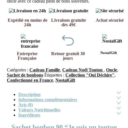
oncle avec ce cadeau plein de bons souvenirs.
Expédié en moins de
Livraison gratuite
Achat sécurisé
24h
dès 49€
NostalGift
Entreprise
Retour gratuit 30
Française
jours
Catégories :
Cadeau Famille
,
Cadeau Noël Tonton
,
Oncle
,
Sachet de bonbons
Étiquettes :
Collection "Qui Déchire"
,
Confectionné en France
,
NostalGift
Description
Informations complémentaires
Avis (0)
Valeurs Nutritionelles
Ingrédients
Sachet bonbon 90 “Je suis un tonton