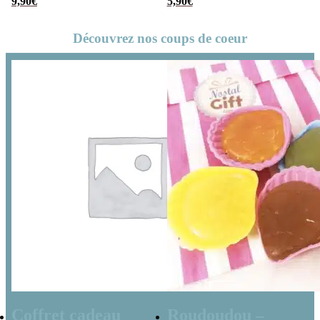
Cadeau Original
9,90
€
– Cadeau Tonton
5,90
€
Découvrez nos coups de coeur
Coffret cadeau
Roudoudou –