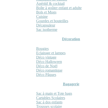
Apéritif & cocktail
Boîte à goûter enfant et adulte
Bols et Mugs
Cuisine
Gourdes et bouteilles
Décapsuleur
Sac isotherme
Décoration
Bougies
Eclairage et lampes
Déco vintage
Déco Halloween
Déco de Noël
Déco romantique
Déco Pâques
Bagagerie
Sac à main et Tote bags
Cartables Scolaires
Sac à dos enfants
Trousses scolaire