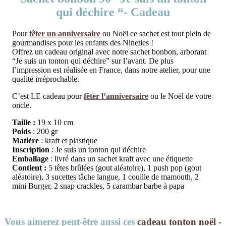
qui déchire “- Cadeau
Pour
fêter un anniversaire
ou Noël ce sachet est tout plein de
gourmandises pour les enfants des Nineties !
Offrez un cadeau original avec notre sachet bonbon, arborant
“Je suis un tonton qui déchire” sur l’avant. De plus
l’impression est réalisée en France, dans notre atelier, pour une
qualité irréprochable.
C’est LE cadeau pour
fêter l’anniversaire
ou le Noël de votre
oncle.
Taille :
19 x 10 cm
Poids
: 200 gr
Matière
: kraft et plastique
Inscription
: Je suis un tonton qui déchire
Emballage
: livré dans un sachet kraft avec une étiquette
Contient :
5 têtes brûlées (gout aléatoire), 1 push pop (gout
aléatoire), 3 sucettes tâche langue, 1 couille de mamouth, 2
mini Burger, 2 snap crackles, 5 carambar barbe à papa
Vous aimerez peut-être aussi ces
cadeau tonton noël -