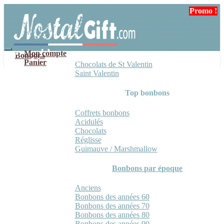
Aller
Aller
Promo !
à
au
la
contenu
navigation
Mon compte
Bonbons
Panier
Chocolats de St Valentin
Saint Valentin
Top bonbons
Coffrets bonbons
Acidulés
Chocolats
Réglisse
Guimauve / Marshmallow
Bonbons par époque
Anciens
Bonbons des années 60
Bonbons des années 70
Bonbons des années 80
Bonbons des années 90