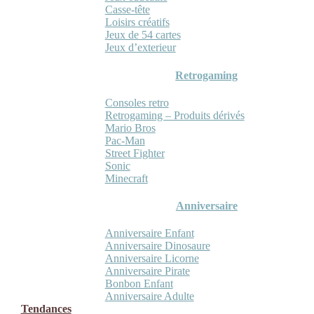
Casse-tête
Loisirs créatifs
Jeux de 54 cartes
Jeux d’exterieur
Retrogaming
Consoles retro
Retrogaming – Produits dérivés
Mario Bros
Pac-Man
Street Fighter
Sonic
Minecraft
Anniversaire
Anniversaire Enfant
Anniversaire Dinosaure
Anniversaire Licorne
Anniversaire Pirate
Bonbon Enfant
Anniversaire Adulte
Tendances