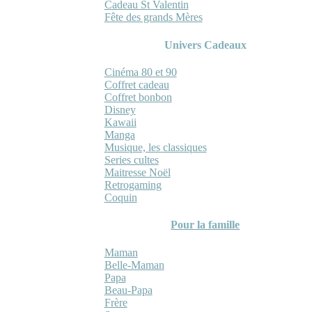
Cadeau St Valentin
Fête des grands Mères
Univers Cadeaux
Cinéma 80 et 90
Coffret cadeau
Coffret bonbon
Disney
Kawaii
Manga
Musique, les classiques
Series cultes
Maitresse Noël
Retrogaming
Coquin
Pour la famille
Maman
Belle-Maman
Papa
Beau-Papa
Frère