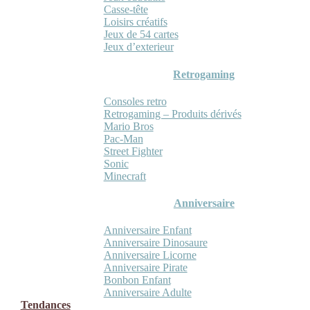
Casse-tête
Loisirs créatifs
Jeux de 54 cartes
Jeux d’exterieur
Retrogaming
Consoles retro
Retrogaming – Produits dérivés
Mario Bros
Pac-Man
Street Fighter
Sonic
Minecraft
Anniversaire
Anniversaire Enfant
Anniversaire Dinosaure
Anniversaire Licorne
Anniversaire Pirate
Bonbon Enfant
Anniversaire Adulte
Tendances