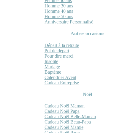
Femme 50 ans
Homme 30 ans
Homme 40 ans
Homme 50 ans
Anniversaire Personnalisé
Autres occasions
Départ à la retraite
Pot de départ
Pour dire merci
Insolite
Mariage
Baptême
Calendrier Avent
Cadeau Entreprise
Noël
Cadeau Noël Maman
Cadeau Noël Papa
Cadeau Noël Belle-Maman
Cadeau Noël Beau-Papa
Cadeau Noël Mamie
Cadeau Noël Papy