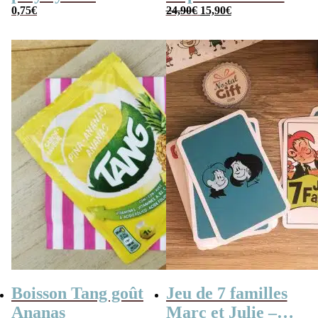
Le
Le
0,75
€
Console vintage
24,90
€
15,90
€
prix
prix
initial
actuel
était :
est :
24,90€.
15,90€.
Boisson Tang goût
Jeu de 7 familles
Ananas
Marc et Julie –