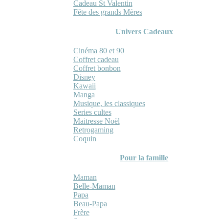
Cadeau St Valentin
Fête des grands Mères
Univers Cadeaux
Cinéma 80 et 90
Coffret cadeau
Coffret bonbon
Disney
Kawaii
Manga
Musique, les classiques
Series cultes
Maitresse Noël
Retrogaming
Coquin
Pour la famille
Maman
Belle-Maman
Papa
Beau-Papa
Frère