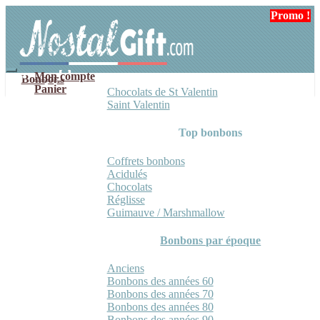
Aller
Aller
Promo !
Promo !
Promo !
Promo !
à
au
la
contenu
navigation
Mon compte
Bonbons
Panier
Chocolats de St Valentin
Saint Valentin
Top bonbons
Coffrets bonbons
Acidulés
Chocolats
Réglisse
Guimauve / Marshmallow
Bonbons par époque
Anciens
Bonbons des années 60
Bonbons des années 70
Bonbons des années 80
Bonbons des années 90