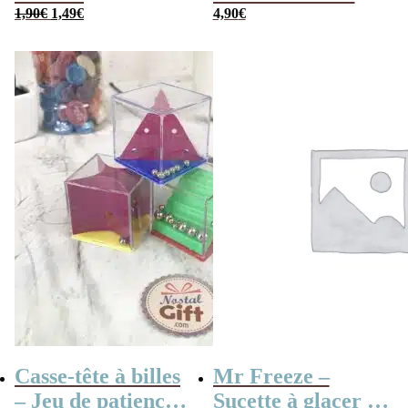
Le
Le
1,90
€
1,49
€
Les meilleures
4,90
€
prix
prix
aventures
initial
actuel
était :
est :
1,90€.
1,49€.
Casse-tête à billes
Mr Freeze –
– Jeu de patience
Sucette à glacer –