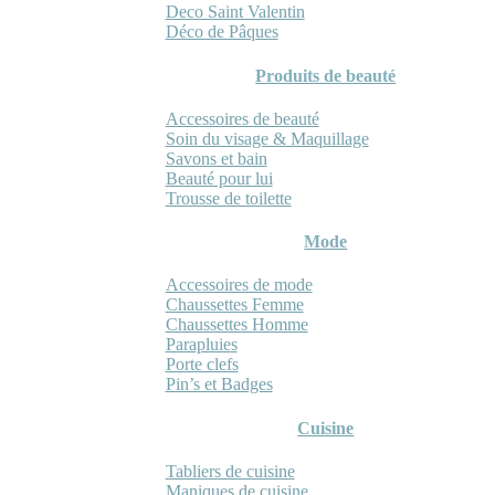
Deco Saint Valentin
Déco de Pâques
Produits de beauté
Accessoires de beauté
Soin du visage & Maquillage
Savons et bain
Beauté pour lui
Trousse de toilette
Mode
Accessoires de mode
Chaussettes Femme
Chaussettes Homme
Parapluies
Porte clefs
Pin’s et Badges
Cuisine
Tabliers de cuisine
Maniques de cuisine