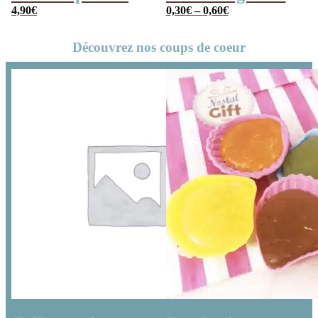
cube x3
4,90
€
Fraise, Cola,
0,30
€
–
0,60
€
Tropical…
Découvrez nos coups de coeur