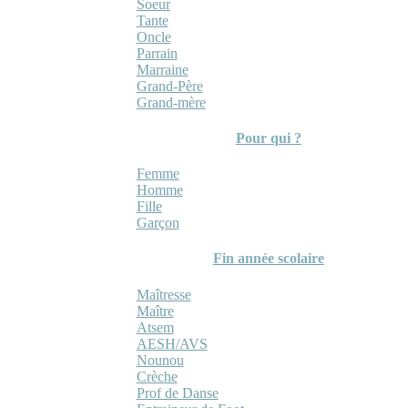
Soeur
Tante
Oncle
Parrain
Marraine
Grand-Père
Grand-mère
Pour qui ?
Femme
Homme
Fille
Garçon
Fin année scolaire
Maîtresse
Maître
Atsem
AESH/AVS
Nounou
Crèche
Prof de Danse