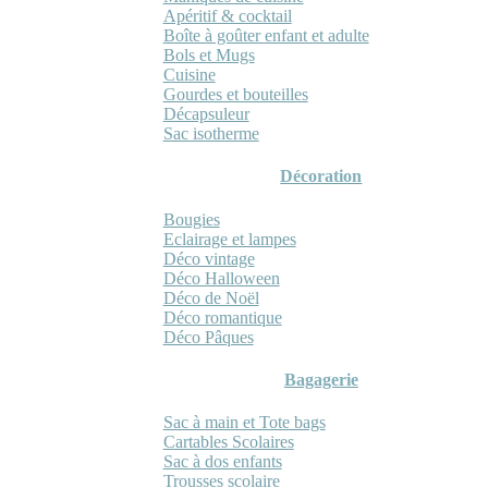
Apéritif & cocktail
Boîte à goûter enfant et adulte
Bols et Mugs
Cuisine
Gourdes et bouteilles
Décapsuleur
Sac isotherme
Décoration
Bougies
Eclairage et lampes
Déco vintage
Déco Halloween
Déco de Noël
Déco romantique
Déco Pâques
Bagagerie
Sac à main et Tote bags
Cartables Scolaires
Sac à dos enfants
Trousses scolaire