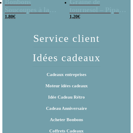
Bonbons
Graine de
Soucoupes à la
tournesol – Pipas
poudre (x20)
1,80
€
x 3
1,20
€
Service client
Idées cadeaux
Cadeaux entreprises
Moteur idées cadeaux
Idée Cadeau Rétro
Cadeau Anniversaire
Acheter Bonbons
Coffrets Cadeaux