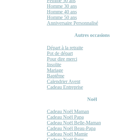
Femme 50 ans
Homme 30 ans
Homme 40 ans
Homme 50 ans
Anniversaire Personnalisé
Autres occasions
Départ à la retraite
Pot de départ
Pour dire merci
Insolite
Mariage
Baptême
Calendrier Avent
Cadeau Entreprise
Noël
Cadeau Noël Maman
Cadeau Noël Papa
Cadeau Noël Belle-Maman
Cadeau Noël Beau-Papa
Cadeau Noël Mamie
Cadeau Noël Papy