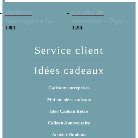
Bonbons
Graine de
Soucoupes à la
tournesol – Pipas
poudre (x20)
1,80
€
x 3
1,20
€
Service client
Idées cadeaux
Cadeaux entreprises
Moteur idées cadeaux
Idée Cadeau Rétro
Cadeau Anniversaire
Acheter Bonbons