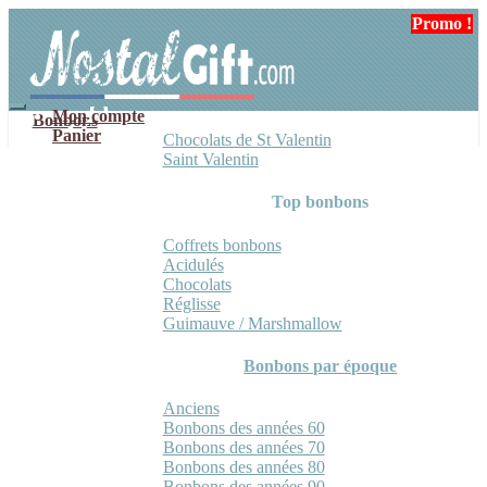
Aller
Aller
Promo !
à
au
la
contenu
navigation
Mon compte
Bonbons
Panier
Chocolats de St Valentin
Saint Valentin
Top bonbons
Coffrets bonbons
Acidulés
Chocolats
Réglisse
Guimauve / Marshmallow
Bonbons par époque
Anciens
Bonbons des années 60
Bonbons des années 70
Bonbons des années 80
Bonbons des années 90