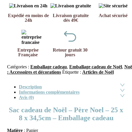
Expédié en moins de
Livraison gratuite
Achat sécurisé
24h
dès 49€
Entreprise
Retour gratuit 30
Française
jours
Catégories :
Emballage cadeau
,
Emballage cadeau de Noël
,
Noë
: Accessoires et décorations
Étiquette :
Articles de Noël
Description
Informations complémentaires
Avis (0)
Sac cadeau de Noël – Père Noel – 25 x
8 x 34,5cm – Emballage cadeau
Matière
: Papier