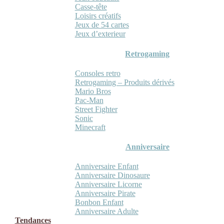
Casse-tête
Loisirs créatifs
Jeux de 54 cartes
Jeux d’exterieur
Retrogaming
Consoles retro
Retrogaming – Produits dérivés
Mario Bros
Pac-Man
Street Fighter
Sonic
Minecraft
Anniversaire
Anniversaire Enfant
Anniversaire Dinosaure
Anniversaire Licorne
Anniversaire Pirate
Bonbon Enfant
Anniversaire Adulte
Tendances