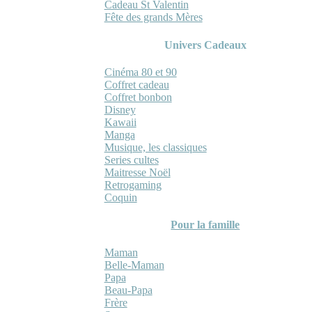
Cadeau St Valentin
Fête des grands Mères
Univers Cadeaux
Cinéma 80 et 90
Coffret cadeau
Coffret bonbon
Disney
Kawaii
Manga
Musique, les classiques
Series cultes
Maitresse Noël
Retrogaming
Coquin
Pour la famille
Maman
Belle-Maman
Papa
Beau-Papa
Frère