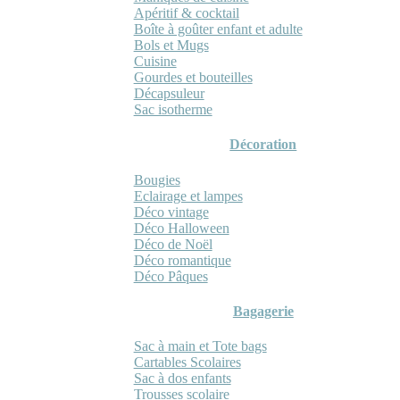
Apéritif & cocktail
Boîte à goûter enfant et adulte
Bols et Mugs
Cuisine
Gourdes et bouteilles
Décapsuleur
Sac isotherme
Décoration
Bougies
Eclairage et lampes
Déco vintage
Déco Halloween
Déco de Noël
Déco romantique
Déco Pâques
Bagagerie
Sac à main et Tote bags
Cartables Scolaires
Sac à dos enfants
Trousses scolaire