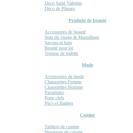
Deco Saint Valentin
Déco de Pâques
Produits de beauté
Accessoires de beauté
Soin du visage & Maquillage
Savons et bain
Beauté pour lui
Trousse de toilette
Mode
Accessoires de mode
Chaussettes Femme
Chaussettes Homme
Parapluies
Porte clefs
Pin’s et Badges
Cuisine
Tabliers de cuisine
Maniques de cuisine