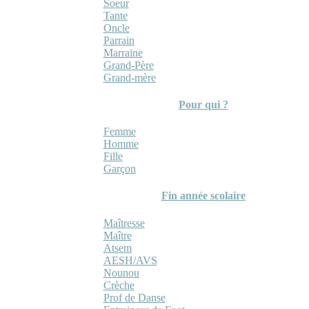
Soeur
Tante
Oncle
Parrain
Marraine
Grand-Père
Grand-mère
Pour qui ?
Femme
Homme
Fille
Garçon
Fin année scolaire
Maîtresse
Maître
Atsem
AESH/AVS
Nounou
Crèche
Prof de Danse