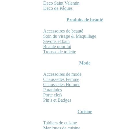
Deco Saint Valentin
Déco de Pâques
Produits de beauté
Accessoires de beauté
Soin du visage & Maquillage
Savons et bain
Beauté pour lui
Trousse de toilette
Mode
Accessoires de mode
Chaussettes Femme
Chaussettes Homme
Parapluies
Porte clefs
Pin’s et Badges
Cuisine
Tabliers de cuisine
Maniques de cuisine