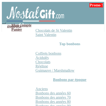
Aller
Aller
Promo !
à
au
la
contenu
navigation
Mon compte
Bonbons
Panier
Chocolats de St Valentin
Saint Valentin
Top bonbons
Coffrets bonbons
Acidulés
Chocolats
Réglisse
Guimauve / Marshmallow
Bonbons par époque
Anciens
Bonbons des années 60
Bonbons des années 70
Bonbons des années 80
Bonbons des années 90