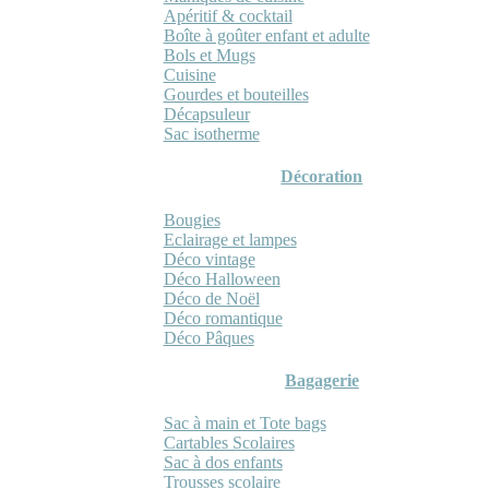
Apéritif & cocktail
Boîte à goûter enfant et adulte
Bols et Mugs
Cuisine
Gourdes et bouteilles
Décapsuleur
Sac isotherme
Décoration
Bougies
Eclairage et lampes
Déco vintage
Déco Halloween
Déco de Noël
Déco romantique
Déco Pâques
Bagagerie
Sac à main et Tote bags
Cartables Scolaires
Sac à dos enfants
Trousses scolaire