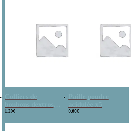
1,90€.
1,00€.
Colliers de
Paille poudre
bonbons dextrose
acidulée x5
x2
1,20
€
0,80
€