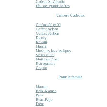
Cadeau St Valentin
Fête des grands Mères
Univers Cadeaux
Cinéma 80 et 90
Coffret cadeau
Coffret bonbon
Disney
Kawaii
Manga
Musique, les classiques
Series cultes
Maitresse Noël
Retrogaming
Coquin
Pour la famille
Maman
Belle-Maman
Papa
Beau-Papa
Frère