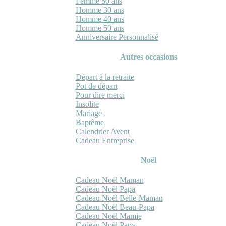
Femme 50 ans
Homme 30 ans
Homme 40 ans
Homme 50 ans
Anniversaire Personnalisé
Autres occasions
Départ à la retraite
Pot de départ
Pour dire merci
Insolite
Mariage
Baptême
Calendrier Avent
Cadeau Entreprise
Noël
Cadeau Noël Maman
Cadeau Noël Papa
Cadeau Noël Belle-Maman
Cadeau Noël Beau-Papa
Cadeau Noël Mamie
Cadeau Noël Papy