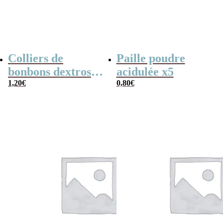
Colliers de
Paille poudre
bonbons dextrose
acidulée x5
x2
1,20
€
0,80
€