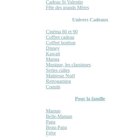
Cadeau St Valentin
Fête des grands Mères
Univers Cadeaux
Cinéma 80 et 90
Coffret cadeau
Coffret bonbon
Disney
Kawaii
Manga
Musique, les classiques
Series cultes
Maitresse Noël
Retrogaming
Coquin
Pour la famille
Maman
Belle-Maman
Papa
Beau-Papa
Frère