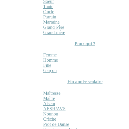
Soeur
Tante
Oncle
Parrain
Marraine
Grand-Père
Grand-mère
Pour qui ?
Femme
Homme
Fille
Garçon
Fin année scolaire
Maîtresse
Maître
Atsem
AESH/AVS
Nounou
Crèche
Prof de Danse