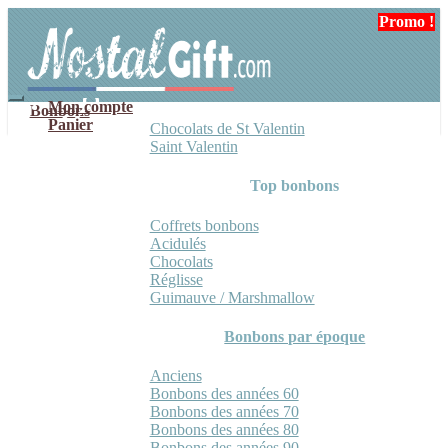
Aller
Aller
Promo !
Promo !
à
au
la
contenu
navigation
Mon compte
Bonbons
Panier
Chocolats de St Valentin
Saint Valentin
Top bonbons
Coffrets bonbons
Acidulés
Chocolats
Réglisse
Guimauve / Marshmallow
Bonbons par époque
Anciens
Bonbons des années 60
Bonbons des années 70
Bonbons des années 80
Bonbons des années 90