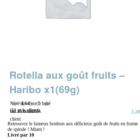
Rotella aux goût fruits –
Haribo x1(69g)
Noté
4.64
sur 5 basé
(
11
avis client)
sur
11
notations
2,20
client
Retrouvez le fameux bonbon aux délicieux goût de fruits en forme
de spirale ! Miam !
Livré par 10