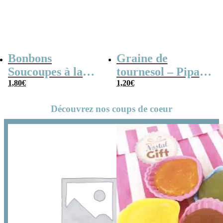
Bonbons
Graine de
Soucoupes à la
tournesol – Pipas
poudre (x20)
1,80
€
x 3
1,20
€
Découvrez nos coups de coeur