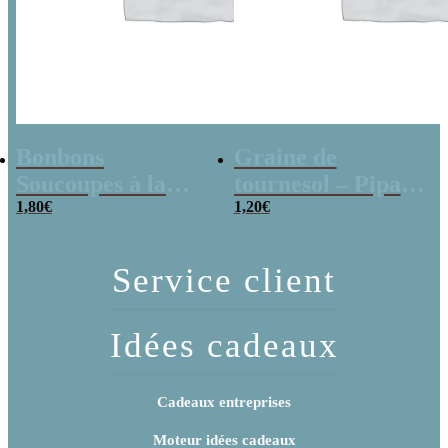
Bonbons
Graine de
Soucoupes à la
tournesol – Pipas
poudre (x20)
1,80
€
x 3
1,20
€
Service client
Idées cadeaux
Cadeaux entreprises
Moteur idées cadeaux