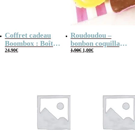
Coffret cadeau
Roudoudou –
Boombox : Boîte
bonbon coquillage
Le
Le
bonbons des
24,90
€
x 5
1,90
€
1,00
€
prix
prix
initial
actuel
années 80 –
était :
est :
1,90€.
1,00€.
Coffret bonbon