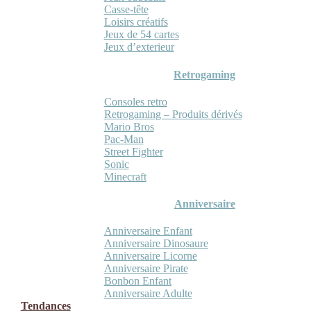
Casse-tête
Loisirs créatifs
Jeux de 54 cartes
Jeux d’exterieur
Retrogaming
Consoles retro
Retrogaming – Produits dérivés
Mario Bros
Pac-Man
Street Fighter
Sonic
Minecraft
Anniversaire
Anniversaire Enfant
Anniversaire Dinosaure
Anniversaire Licorne
Anniversaire Pirate
Bonbon Enfant
Anniversaire Adulte
Tendances