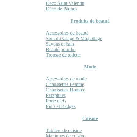
Deco Saint Valentin
Déco de Pâques
Produits de beauté
Accessoires de beauté
Soin du visage & Maquillage
Savons et bain
Beauté pour lui
Trousse de toilette
Mode
Accessoires de mode
Chaussettes Femme
Chaussettes Homme
Parapluies
Porte clefs
Pin’s et Badges
Cuisine
Tabliers de cuisine
Maniques de cuisine