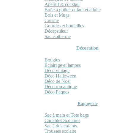
Apéritif & cocktail
Boîte à goûter enfant et adulte
Bols et Mugs
Cuisine
Gourdes et bouteilles
Décapsuleur
Sac isotherme
Décoration
Bougies
Eclairage et lampes
Déco vintage
Déco Halloween
Déco de Noël
Déco romantique
Déco Pâques
Bagagerie
Sac à main et Tote bags
Cartables Scolaires
Sac à dos enfants
Trousses scolaire