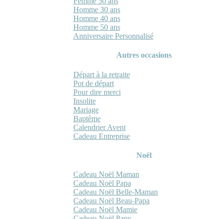
Femme 50 ans
Homme 30 ans
Homme 40 ans
Homme 50 ans
Anniversaire Personnalisé
Autres occasions
Départ à la retraite
Pot de départ
Pour dire merci
Insolite
Mariage
Baptême
Calendrier Avent
Cadeau Entreprise
Noël
Cadeau Noël Maman
Cadeau Noël Papa
Cadeau Noël Belle-Maman
Cadeau Noël Beau-Papa
Cadeau Noël Mamie
Cadeau Noël Papy