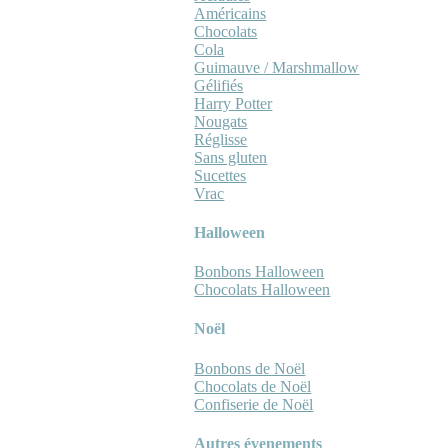
Américains
Chocolats
Cola
Guimauve / Marshmallow
Gélifiés
Harry Potter
Nougats
Réglisse
Sans gluten
Sucettes
Vrac
Halloween
Bonbons Halloween
Chocolats Halloween
Noël
Bonbons de Noël
Chocolats de Noël
Confiserie de Noël
Autres évenements