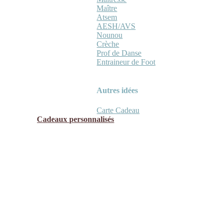
Maître
Atsem
AESH/AVS
Nounou
Crèche
Prof de Danse
Entraineur de Foot
Autres idées
Carte Cadeau
Cadeaux personnalisés