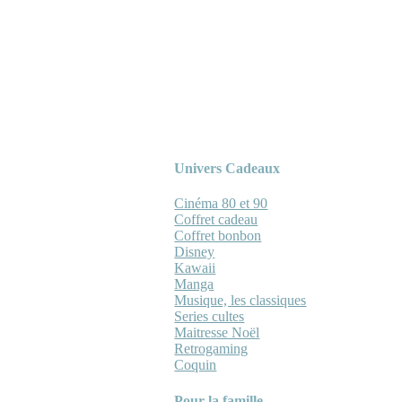
Univers Cadeaux
Cinéma 80 et 90
Coffret cadeau
Coffret bonbon
Disney
Kawaii
Manga
Musique, les classiques
Series cultes
Maitresse Noël
Retrogaming
Coquin
Pour la famille