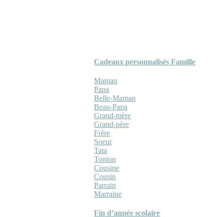
Cadeaux personnalisés Famille
Maman
Papa
Belle-Maman
Beau-Papa
Grand-mère
Grand-père
Frère
Soeur
Tata
Tonton
Cousine
Cousin
Parrain
Marraine
Fin d’année scolaire