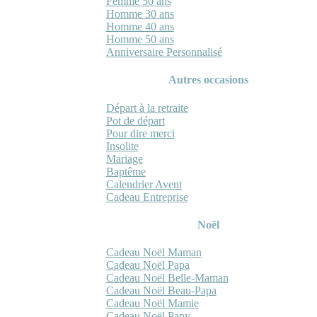
Femme 50 ans
Homme 30 ans
Homme 40 ans
Homme 50 ans
Anniversaire Personnalisé
Autres occasions
Départ à la retraite
Pot de départ
Pour dire merci
Insolite
Mariage
Baptême
Calendrier Avent
Cadeau Entreprise
Noël
Cadeau Noël Maman
Cadeau Noël Papa
Cadeau Noël Belle-Maman
Cadeau Noël Beau-Papa
Cadeau Noël Mamie
Cadeau Noël Papy