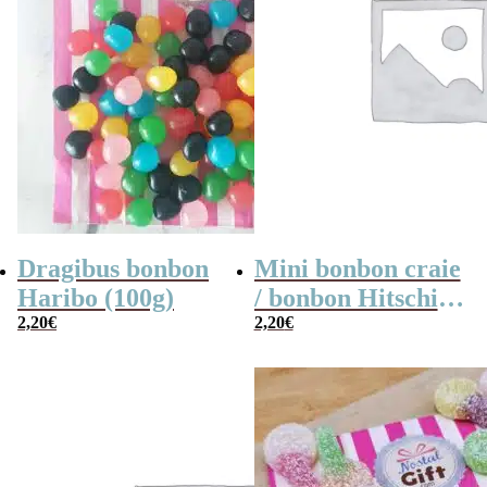
Dragibus bonbon
Mini bonbon craie
Haribo (100g)
/ bonbon Hitschies
2,20
€
acide au fruit x 40
2,20
€