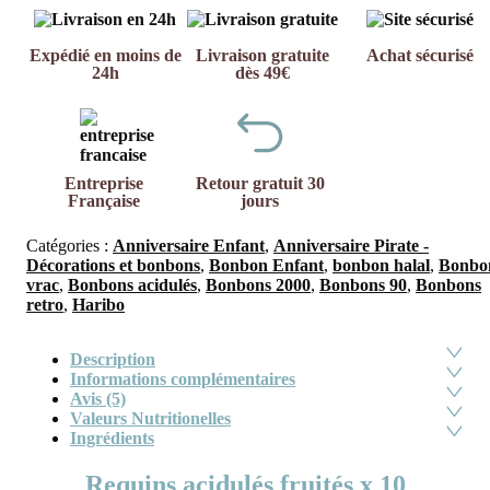
Expédié en moins de
Livraison gratuite
Achat sécurisé
24h
dès 49€
Entreprise
Retour gratuit 30
Française
jours
Catégories :
Anniversaire Enfant
,
Anniversaire Pirate -
Décorations et bonbons
,
Bonbon Enfant
,
bonbon halal
,
Bonbo
vrac
,
Bonbons acidulés
,
Bonbons 2000
,
Bonbons 90
,
Bonbons
retro
,
Haribo
Description
Informations complémentaires
Avis (5)
Valeurs Nutritionelles
Ingrédients
Requins acidulés fruités x 10