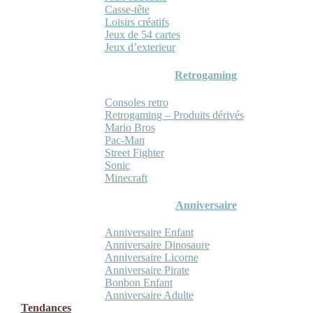
Casse-tête
Loisirs créatifs
Jeux de 54 cartes
Jeux d’exterieur
Retrogaming
Consoles retro
Retrogaming – Produits dérivés
Mario Bros
Pac-Man
Street Fighter
Sonic
Minecraft
Anniversaire
Anniversaire Enfant
Anniversaire Dinosaure
Anniversaire Licorne
Anniversaire Pirate
Bonbon Enfant
Anniversaire Adulte
Tendances