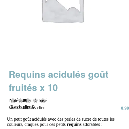
Requins acidulés goût
fruités x 10
Noté
5.00
sur 5 basé
(
5
avis client)
sur
5
notations client
0,90
Un petit goût acidulés avec des perles de sucre de toutes les
couleurs, craquez pour ces petits
requins
adorables !