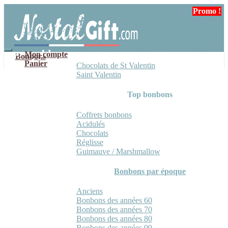
Aller
Aller
Promo !
à
au
la
contenu
navigation
Mon compte
Bonbons
Panier
Chocolats de St Valentin
Saint Valentin
Top bonbons
Coffrets bonbons
Acidulés
Chocolats
Réglisse
Guimauve / Marshmallow
Bonbons par époque
Anciens
Bonbons des années 60
Bonbons des années 70
Bonbons des années 80
Bonbons des années 90