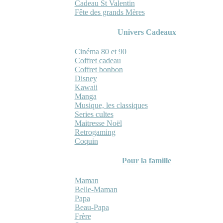
Cadeau St Valentin
Fête des grands Mères
Univers Cadeaux
Cinéma 80 et 90
Coffret cadeau
Coffret bonbon
Disney
Kawaii
Manga
Musique, les classiques
Series cultes
Maitresse Noël
Retrogaming
Coquin
Pour la famille
Maman
Belle-Maman
Papa
Beau-Papa
Frère