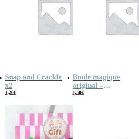
Snap and Crackle
Boule magique
x2
original –
1,20
€
Jawbreaker 2×3
1,50
€