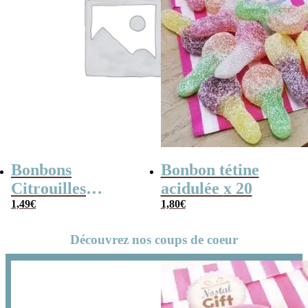
Bonbons
Bonbon tétine
Citrouilles
acidulée x 20
Fourrés Poudre
1,49
€
1,80
€
x10 – Bonbon
Découvrez nos coups de coeur
Halloween –
Fabriqué en
France