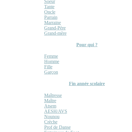
Soeur
Tante
Oncle
Parrain
Marraine
Grand-Père
Grand-mère
Pour qui ?
Femme
Homme
Fille
Garçon
Fin année scolaire
Maîtresse
Maître
Atsem
AESH/AVS
Nounou
Crèche
Prof de Danse