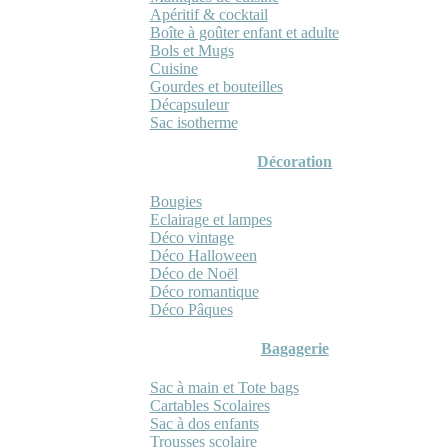
Apéritif & cocktail
Boîte à goûter enfant et adulte
Bols et Mugs
Cuisine
Gourdes et bouteilles
Décapsuleur
Sac isotherme
Décoration
Bougies
Eclairage et lampes
Déco vintage
Déco Halloween
Déco de Noël
Déco romantique
Déco Pâques
Bagagerie
Sac à main et Tote bags
Cartables Scolaires
Sac à dos enfants
Trousses scolaire