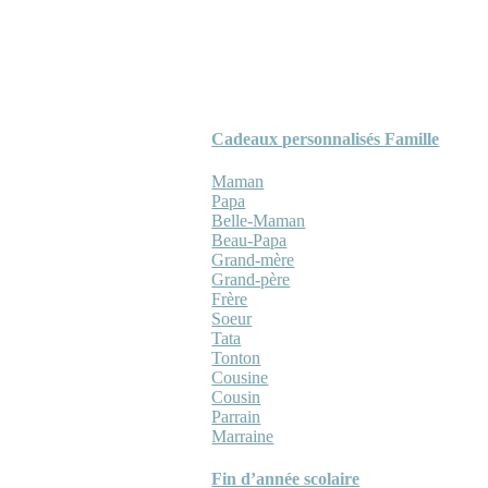
Cadeaux personnalisés Famille
Maman
Papa
Belle-Maman
Beau-Papa
Grand-mère
Grand-père
Frère
Soeur
Tata
Tonton
Cousine
Cousin
Parrain
Marraine
Fin d’année scolaire