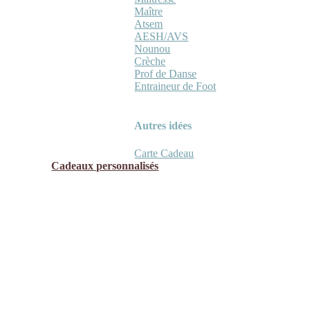
Maître
Atsem
AESH/AVS
Nounou
Crèche
Prof de Danse
Entraineur de Foot
Autres idées
Carte Cadeau
Cadeaux personnalisés