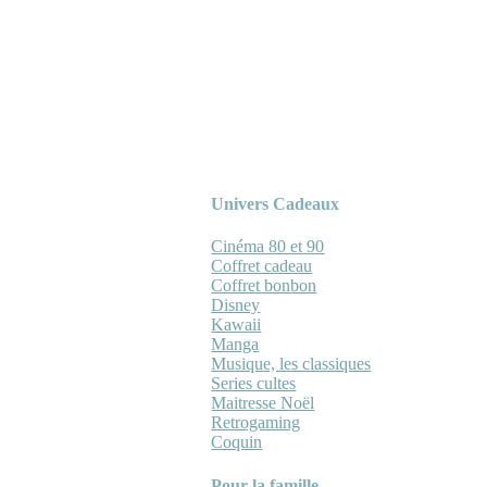
Univers Cadeaux
Cinéma 80 et 90
Coffret cadeau
Coffret bonbon
Disney
Kawaii
Manga
Musique, les classiques
Series cultes
Maitresse Noël
Retrogaming
Coquin
Pour la famille