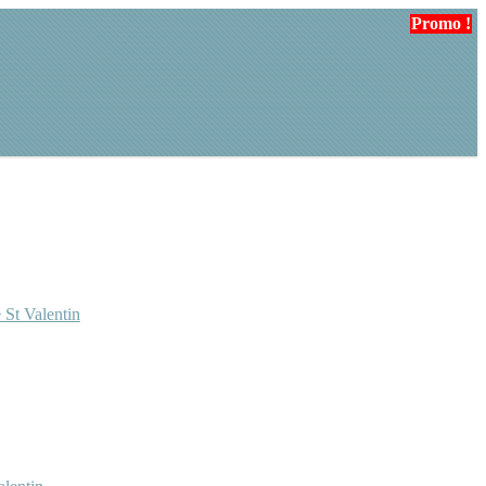
Promo !
Promo !
Promo !
 St Valentin