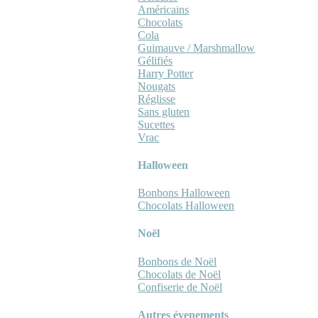
Américains
Chocolats
Cola
Guimauve / Marshmallow
Gélifiés
Harry Potter
Nougats
Réglisse
Sans gluten
Sucettes
Vrac
Halloween
Bonbons Halloween
Chocolats Halloween
Noël
Bonbons de Noël
Chocolats de Noël
Confiserie de Noël
Autres évenements